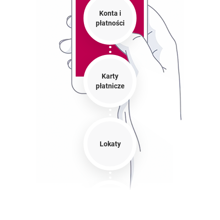
Konta i
płatności
Karty
płatnicze
Lokaty
Pożyczki