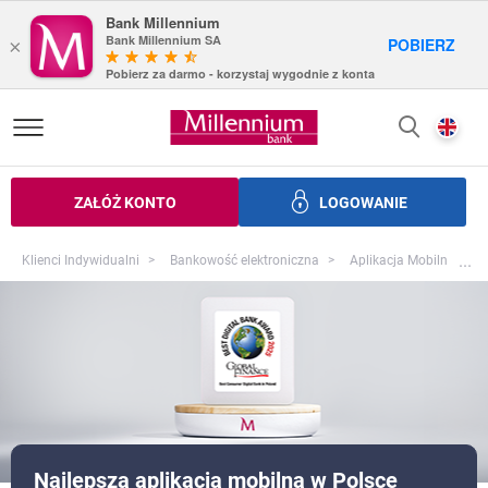
Bank Millennium
Bank Millennium SA
POBIERZ
×
Pobierz za darmo - korzystaj wygodnie z konta
Bank Millennium homepage
E
SZUKAJ
z
ZAŁÓŻ KONTO
LOGOWANIE
zczędności
Inwestycje
Ubezpieczenia
Bankowość elek
Pr
...
Klienci Indywidualni
Bankowość elektroniczna
Aplikacja Mobilna
Najlepsza aplikacja mobilna w Polsce