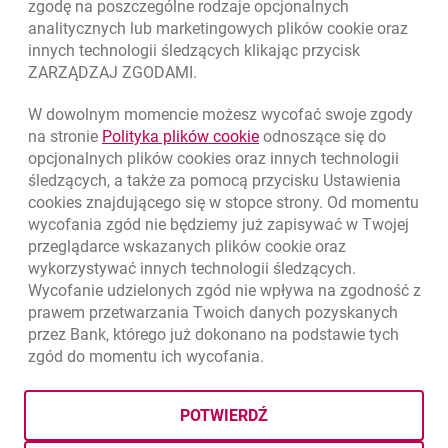
zgodę na poszczególne rodzaje opcjonalnych
analitycznych lub marketingowych plików
cookie
oraz
innych technologii śledzących klikając przycisk
ZARZĄDZAJ ZGODAMI.
W dowolnym momencie możesz wycofać swoje zgody
link otwiera się w nowym o
na stronie
Polityka plików
cookie
odnoszące się do
opcjonalnych plików
cookies
oraz innych technologii
śledzących, a także za pomocą przycisku Ustawienia
cookies
znajdującego się w stopce strony. Od momentu
wycofania zgód nie będziemy już zapisywać w Twojej
przeglądarce wskazanych plików
cookie
oraz
wykorzystywać innych technologii śledzących.
Wycofanie udzielonych zgód nie wpływa na zgodność z
prawem przetwarzania Twoich danych pozyskanych
przez Bank, którego już dokonano na podstawie tych
zgód do momentu ich wycofania.
otwiera się w nowej karcie
otwiera 
Ochrona danych
Ustawienia
cookies
Zastrzeżenia prawne
otwiera się w nowej karcie
Mapa strony
POTWIERDŹ
BIC (Swift): BIGBPLPWXXX