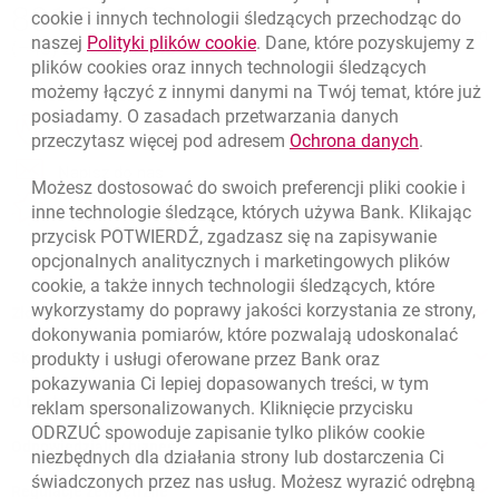
Nawigacja dolna
801 331 331
cookie
i innych technologii śledzących przechodząc do
Zadzwoń do nas
Migam
link otwiera się w nowym oknie
naszej
Polityki plików
cookie
. Dane, które pozyskujemy z
(+48) 22 598 40 40
plików
cookies
oraz innych technologii śledzących
możemy łączyć z innymi danymi na Twój temat, które już
posiadamy. O zasadach przetwarzania danych
otwiera się w nowej karcie
Znajdź placówkę lub bankomat
link otwie
przeczytasz więcej pod adresem
Ochrona danych
.
otwiera się w nowej karcie
Napisz do nas
Możesz dostosować do swoich preferencji pliki
cookie
i
otwiera się w nowej karcie
inne technologie śledzące, których używa Bank. Klikając
Oceń nas
przycisk POTWIERDŹ, zgadzasz się na zapisywanie
opcjonalnych analitycznych i marketingowych plików
cookie
, a także innych technologii śledzących, które
wykorzystamy do poprawy jakości korzystania ze strony,
Złóż wniosek przez internet
dokonywania pomiarów, które pozwalają udoskonalać
Skontaktuj się ze Specjalistą
produkty i usługi oferowane przez Bank oraz
pokazywania Ci lepiej dopasowanych treści, w tym
O banku
reklam spersonalizowanych. Kliknięcie przycisku
ODRZUĆ spowoduje zapisanie tylko plików
cookie
Odpowiedzialny biznes
niezbędnych dla działania strony lub dostarczenia Ci
świadczonych przez nas usług. Możesz wyrazić odrębną
Regulacje zewnętrzne