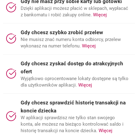
Gdy nie masz przy sobie karty lub gotówki
Dzięki aplikacji możesz płacić w sklepach, wypłacać
o: Płatności 
z bankomatu i robić zakupy online.
Więcej
Gdy chcesz szybko zrobić przelew
Nie musisz znać numeru konta odbiorcy, przelew
o: Przelew na telefo
wykonasz na numer telefonu.
Więcej
Gdy chcesz zyskać dostęp do atrakcyjnych
ofert
Wyjątkowo oprocentowane lokaty dostępne są tylko
o: Lokata Mobilna
dla użytkowników aplikacji.
Więcej
Gdy chcesz sprawdzić historię transakcji na
koncie dziecka
W aplikacji sprawdzisz nie tylko stan swojego
konta, ale możesz na bieżąco kontrolować saldo i
o: Konto 36
historię transakcji na koncie dziecka.
Więcej