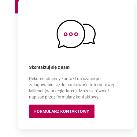
Aktywacja aplikacji
dla osób niesłyszących
-
Skontaktuj się z nami
Rekomendujemy kontakt na czacie po
zalogowaniu się do bankowości internetowej
Millenet (w przeglądarce). Możesz również
napisać przez formularz kontaktowy.
FORMULARZ KONTAKTOWY
OTWIERA SIĘ W NOWEJ KARCIE