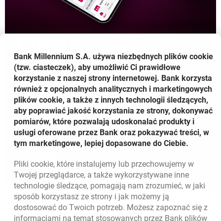
POBIERZ
APLIKACJĘ
Bank Millennium S.A. używa niezbędnych plików
cookie
(tzw. ciasteczek), aby umożliwić Ci prawidłowe
Aby pobrać
bezpłatną aplikację
, kliknij na logo sklepu
korzystanie z naszej strony internetowej. Bank korzysta
lub zeskanuj kod QR
również z opcjonalnych analitycznych i marketingowych
plików cookie, a także z innych technologii śledzących,
aby poprawiać jakość korzystania ze strony, dokonywać
pomiarów, które pozwalają udoskonalać produkty i
OTWIERA SIĘ W NOWEJ KARCIE
OTWIERA SIĘ W NOWEJ 
OTWIER
usługi oferowane przez Bank oraz pokazywać treści, w
tym marketingowe, lepiej dopasowane do Ciebie.
Pliki
cookie
, które instalujemy lub przechowujemy w
Twojej przeglądarce, a także wykorzystywane inne
technologie śledzące, pomagają nam zrozumieć, w jaki
sposób korzystasz ze strony i jak możemy ją
dostosować do Twoich potrzeb. Możesz zapoznać się z
informacjami na temat stosowanych przez Bank plików