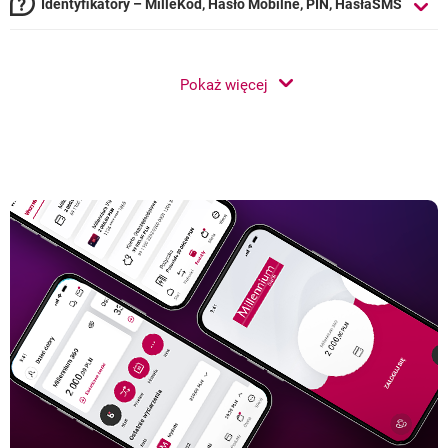
Identyfikatory – MilleKod, Hasło Mobilne, PIN, HasłaSMS
Pokaż więcej