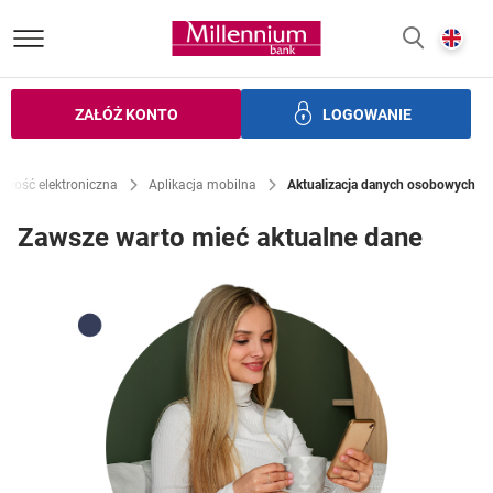
Bank Millennium homepage
E
SZUKAJ
z
ZAŁÓŻ KONTO
LOGOWANIE
zczędności
Inwestycje
Ubezpieczenia
Bankowość elek
wość elektroniczna
Aplikacja mobilna
Aktualizacja danych osobowych
Zawsze warto mieć aktualne dane