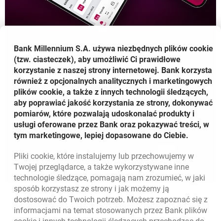
POBIERZ
APLIKACJĘ
Bank Millennium S.A. używa niezbędnych plików
cookie
(tzw. ciasteczek), aby umożliwić Ci prawidłowe
korzystanie z naszej strony internetowej. Bank korzysta
również z opcjonalnych analitycznych i marketingowych
Aby pobrać
bezpłatną aplikację
, kliknij na logo sklepu
plików cookie, a także z innych technologii śledzących,
lub zeskanuj kod QR
aby poprawiać jakość korzystania ze strony, dokonywać
pomiarów, które pozwalają udoskonalać produkty i
usługi oferowane przez Bank oraz pokazywać treści, w
tym marketingowe, lepiej dopasowane do Ciebie.
OTWIERA SIĘ W NOWEJ KARCIE
OTWIERA SIĘ W NOWEJ 
Pliki
cookie
, które instalujemy lub przechowujemy w
Twojej przeglądarce, a także wykorzystywane inne
technologie śledzące, pomagają nam zrozumieć, w jaki
sposób korzystasz ze strony i jak możemy ją
dostosować do Twoich potrzeb. Możesz zapoznać się z
informacjami na temat stosowanych przez Bank plików
Nawigacja dolna