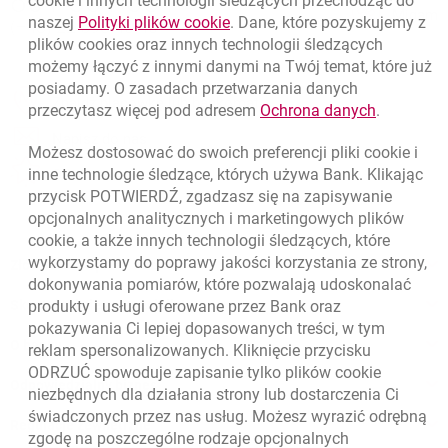
801 331 331
cookie
i innych technologii śledzących przechodząc do
Zadzwoń do nas
Migam
link otwiera się w nowym oknie
naszej
Polityki plików
cookie
. Dane, które pozyskujemy z
(+48) 22 598 40 40
plików
cookies
oraz innych technologii śledzących
możemy łączyć z innymi danymi na Twój temat, które już
posiadamy. O zasadach przetwarzania danych
otwiera się w nowej karcie
Znajdź placówkę lub bankomat
link otwie
przeczytasz więcej pod adresem
Ochrona danych
.
otwiera się w nowej karcie
Napisz do nas
Możesz dostosować do swoich preferencji pliki
cookie
i
otwiera się w nowej karcie
inne technologie śledzące, których używa Bank. Klikając
Oceń nas
przycisk POTWIERDŹ, zgadzasz się na zapisywanie
opcjonalnych analitycznych i marketingowych plików
cookie
, a także innych technologii śledzących, które
wykorzystamy do poprawy jakości korzystania ze strony,
Złóż wniosek przez internet
dokonywania pomiarów, które pozwalają udoskonalać
produkty i usługi oferowane przez Bank oraz
Skontaktuj się ze Specjalistą
pokazywania Ci lepiej dopasowanych treści, w tym
O banku
reklam spersonalizowanych. Kliknięcie przycisku
ODRZUĆ spowoduje zapisanie tylko plików
cookie
Odpowiedzialny biznes
niezbędnych dla działania strony lub dostarczenia Ci
świadczonych przez nas usług. Możesz wyrazić odrębną
Regulacje zewnętrzne
zgodę na poszczególne rodzaje opcjonalnych