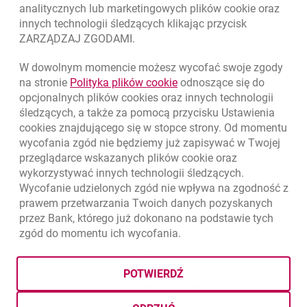
analitycznych lub marketingowych plików
cookie
oraz
innych technologii śledzących klikając przycisk
Kursy wymiany walut
ZARZĄDZAJ ZGODAMI.
WALUTA
KUPNO
SPRZEDAŻ
W dowolnym momencie możesz wycofać swoje zgody
Kursy wymiany walut. Data aktualizacji: 7.08.2026, 12:53:25
link otwiera się w nowym o
na stronie
Polityka plików
cookie
odnoszące się do
EUR
4.1346
4.4568
opcjonalnych plików
cookies
oraz innych technologii
USD
3.5711
3.8493
śledzących, a także za pomocą przycisku Ustawienia
cookies
znajdującego się w stopce strony. Od momentu
CHF
4.4312
4.7764
wycofania zgód nie będziemy już zapisywać w Twojej
GBP
4.822
5.1978
przeglądarce wskazanych plików
cookie
oraz
wykorzystywać innych technologii śledzących.
k
7.08.2026, 12:53:25
Zobacz wszystkie
Wycofanie udzielonych zgód nie wpływa na zgodność z
prawem przetwarzania Twoich danych pozyskanych
przez Bank, którego już dokonano na podstawie tych
zgód do momentu ich wycofania.
otwiera się w nowej karcie
otwiera 
Ochrona danych
Ustawienia
cookies
Zastrzeżenia prawne
otwiera się w nowej karcie
Mapa strony
POTWIERDŹ
BIC (Swift): BIGBPLPWXXX
Copyright
© Bank Millennium SA