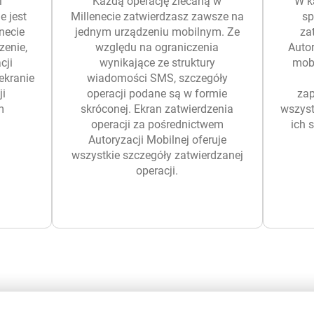
i
Każdą operację zlecaną w
W k
 jest
Millenecie zatwierdzasz zawsze na
sp
necie
jednym urządzeniu mobilnym. Ze
za
zenie,
względu na ograniczenia
Autor
cji
wynikające ze struktury
mobi
ekranie
wiadomości SMS, szczegóły
ji
operacji podane są w formie
zap
m
skróconej. Ekran zatwierdzenia
wszyst
operacji za pośrednictwem
ich 
Autoryzacji Mobilnej oferuje
wszystkie szczegóły zatwierdzanej
operacji.