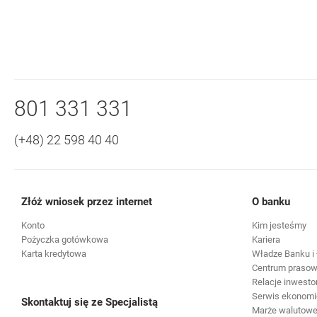
Jakie operacje są autoryzowa
Nawigacja dolna
Zadzwoń do nas
801 331 331
(+48) 22 598 40 40
Złóż wniosek przez internet
O banku
Konto
Kim jesteśmy
Pożyczka gotówkowa
Kariera
Karta kredytowa
Władze Banku i 
Centrum praso
Relacje inwesto
Serwis ekonomi
Skontaktuj się ze Specjalistą
Marże walutowe 