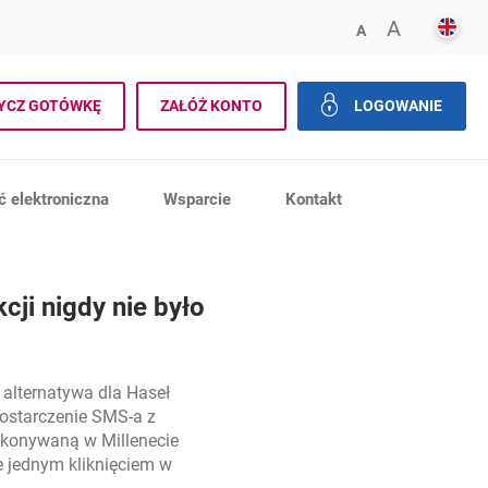
ENGL
POWIĘK
A
ZMNIEJSZ FONT
A
aj
YCZ GOTÓWKĘ
ZAŁÓŻ KONTO
LOGOWANIE
zamknij
 elektroniczna
Wsparcie
Kontakt
cji nigdy nie było
alternatywa dla Haseł
ostarczenie SMS-a z
ykonywaną w Millenecie
e jednym kliknięciem w