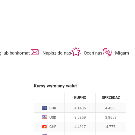
otwiera się w nowej karcie
otwiera się w nowej karcie
otwiera się w n
ę lub bankomat
Napisz do nas
Oceń nas
Migam
Kursy wymiany walut
WALUTA
KUPNO
SPRZEDAŻ
Kursy wymiany walut. Data aktualizacji: 5.08.2
EUR
4.1406
4.4633
USD
3.5859
3.8653
CHF
4.4317
4.777