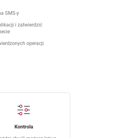
 na SMS-y
ikacji i zatwierdzić
necie
wierdzonych operacji
Kontrola