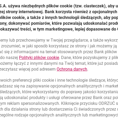
S.A. używa niezbędnych plików
cookie
(tzw. ciasteczek), aby 
illenecie?
zej strony internetowej. Bank korzysta również z opcjonalnych 
ików cookie, a także z innych technologii śledzących, aby po
ć Hasło SMS, możesz zatwierdzać transakcje jednym kliknięcie
trony, dokonywać pomiarów, które pozwalają udoskonalać produ
pokazywać treści, w tym marketingowe, lepiej dopasowane do 
lujemy lub przechowujemy w Twojej przeglądarce, a także wykor
ze szczegółami operacji w Millenecie zatwierdź ją jednym klikn
zrozumieć, w jaki sposób korzystasz ze strony i jak możemy j
ć się z informacjami na temat stosowanych przez Bank plikó
link otwiera się w nowym oknie
 do naszej
Polityki plików
cookie
. Dane, które pozyskujemy z pl
możemy łączyć z innymi danymi na Twój temat, które już posia
i zobaczysz potwierdzenie.
link otwiera się
rzeczytasz więcej pod adresem
Ochrona danych
.
oich preferencji pliki
cookie
i inne technologie śledzące, któr
dzasz się na zapisywanie opcjonalnych analitycznych i mark
zację Mobilną?
 śledzących, które wykorzystamy do poprawy jakości korzystani
ą udoskonalać produkty i usługi oferowane przez Bank oraz po
tym reklam spersonalizowanych. Kliknięcie przycisku ODRZUĆ s
h dla działania strony lub dostarczenia Ci świadczonych przez
ególne rodzaje opcjonalnych analitycznych lub marketingowy