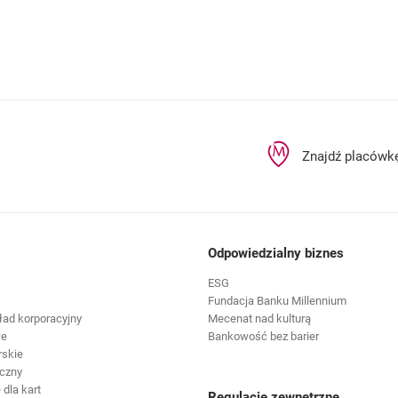
801 331 331
ne za pomocą Autoryzacji Mobilnej?
Znajdź placówk
Odpowiedzialny biznes
ESG
Fundacja Banku Millennium
ład korporacyjny
Mecenat nad kulturą
we
Bankowość bez barier
rskie
czny
dla kart
Regulacje zewnętrzne