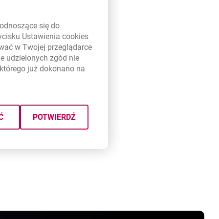
link otwiera się w nowym oknie
odnoszące się do
zycisku Ustawienia
cookies
ywać w Twojej przeglądarce
e udzielonych zgód nie
którego już dokonano na
Ć
POTWIERDŹ
adania konta)
bilnej?
jako urządzenie do Autoryzacji
acji.