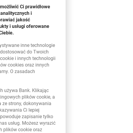
umożliwić Ci prawidłowe
analitycznych i
prawiać jakość
m w aplikacji.
kty i usługi oferowane
Ciebie.
zystywane inne technologie
ięciem.
ą dostosować do Twoich
w
cookie
i innych technologii
ików
cookies
oraz innych
damy. O zasadach
 w nowym oknie
ych używa Bank. Klikając
etingowych plików
cookie
, a
a ze strony, dokonywania
kazywania Ci lepiej
powoduje zapisanie tylko
 nas usług. Możesz wyrazić
ch plików
cookie
oraz