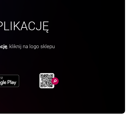
jak
LIKACJĘ
ację
, kliknij na logo sklepu
Autoryzację
Ę W NOWEJ KARCIE
OTWIERA SIĘ W NOWEJ KARCIE
cji. Co zrobić?
 wykonuję w Millenecie, co
lenecie, co zrobić?