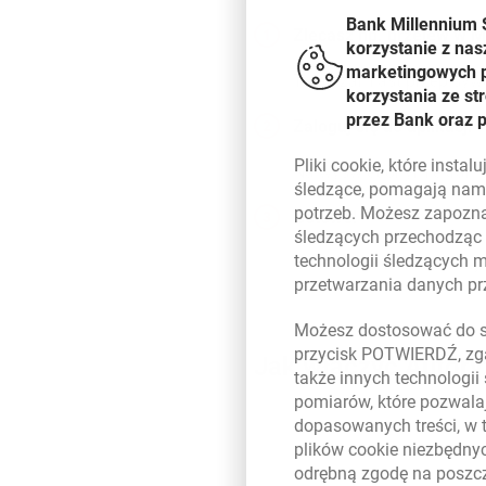
Bank Millennium 
Zlecasz np. przelew w M
korzystanie z nas
marketingowych pl
Teraz zamiast przepisywa
korzystania ze s
przez Bank oraz 
Zaloguj się do aplikacji
Pliki
cookie
, które insta
Na wyświetlonym ekranie 
śledzące, pomagają nam 
potrzeb. Możesz zapozna
Gotowe!
śledzących przechodząc
technologii śledzących 
W Millenecie i w aplikacj
przetwarzania danych p
Możesz dostosować do sw
przycisk POTWIERDŹ, zga
Jak włączyć Autory
także innych technologii
pomiarów, które pozwalaj
dopasowanych treści, w 
plików
cookie
niezbędnyc
odrębną zgodę na poszcz