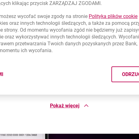
zących klikając przycisk ZARZĄDZAJ ZGODAMI.
ożesz wycofać swoje zgody na stronie
Polityka plików
cookie
i
kies
oraz innych technologii śledzących, a także za pomocą pr
ce strony. Od momentu wycofania zgód nie będziemy już zapis
ie
oraz wykorzystywać innych technologii śledzących. Wycofani
ji Mobilnej nad dotychczasową metodą autoryzacji?
rawem przetwarzania Twoich danych pozyskanych przez Bank, 
 momentu ich wycofania.
 Autoryzacji Mobilnej?
MI
ODRZU
CYMI PLIKÓW
COOKIES
bilnej, wystarczy posiadać:
 jest włączenie Autoryzacji Mobilnej?
efiniowanym numerem do Haseł SMS (ustanawiany podczas zakł
łączoną automatycznie możliwość korzystania z Autoryzacji Mo
anku Millennium na platformie Android lub iOS, która posłuży 
Pokaż więcej
ernetu. Sugerujemy, aby to była najnowsza, aktualna wersja aplik
ę aktywować Autoryzację Mobilną ponownie?