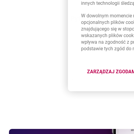
innych technologii śled
W dowolnym momencie m
Pytania i odpowiedz
opcjonalnych plików
coo
znajdującego się w stop
wskazanych plików
cook
Jaka jest przewaga Autoryzac
wpływa na zgodność z p
podstawie tych zgód do
Co muszę mieć, by korzystać z
ZARZĄDZAJ ZGODA
DOTYCZĄ
By korzystać z Autoryzacji Mo
Na jakich platformach możliwe
dostęp do Millenetu ze zd
Czy każdy Klient może mieć w
aktywną aplikację mobilną B
Mobilnej oraz dostęp do Int
Zmieniłem telefon, czy musz