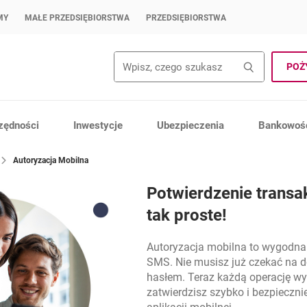
MY
MAŁE PRZEDSIĘBIORSTWA
PRZEDSIĘBIORSTWA
Wyszukiwanie
Wyszuk
POŻ
zędności
Inwestycje
Ubezpieczenia
Bankowość
Autoryzacja Mobilna
Potwierdzenie transak
tak proste!
Autoryzacja mobilna to wygodna 
SMS. Nie musisz już czekać na d
hasłem. Teraz każdą operację w
zatwierdzisz szybko i bezpieczni