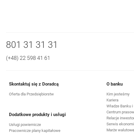
Nawigacja dolna
Zadzwoń do nas
801 31 31 31
(+48) 22 598 41 61
Skontaktuj się z Doradcą
O banku
Oferta dla Przedsiębiorstw
Kim jesteśmy
Kariera
Władze Banku i 
Centrum praso
Dodatkowe produkty i usługi
Relacje inwesto
Serwis ekonomi
Usługi powiernicze
Marże walutowe 
Pracownicze plany kapitałowe