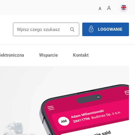
ENGL
POWIĘK
A
ZMNIEJSZ FONT
A
LOGOWANIE
zamknij
ektroniczna
Wsparcie
Kontakt