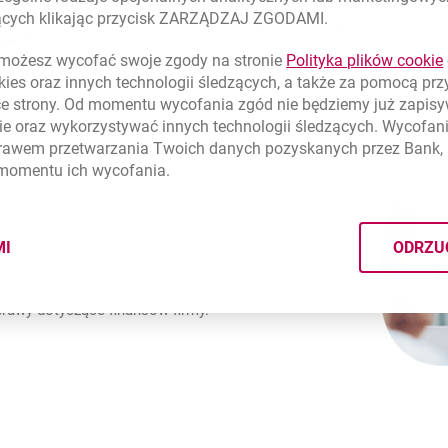
sprawdzisz ich stan oraz zrealiz
zących klikając przycisk ZARZĄDZAJ ZGODAMI.
Bankowość
Dowiedz się więcej
ożesz wycofać swoje zgody na stronie
Polityka plików
cookie
kies
oraz innych technologii śledzących, a także za pomocą pr
ce strony. Od momentu wycofania zgód nie będziemy już zapis
ie
oraz wykorzystywać innych technologii śledzących. Wycofani
rawem przetwarzania Twoich danych pozyskanych przez Bank, 
 momentu ich wycofania.
MI
ODRZU
ku Millennium zlokalizowanych
CYMI PLIKÓW
COOKIES
i możesz spotkać się z
uktowym i w komfortowych
awy dotyczące finansów firmy.