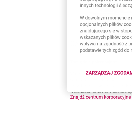
innych technologii śled
W dowolnym momencie m
opcjonalnych plików
coo
znajdującego się w stop
wskazanych plików
cook
Centra
korporacyjne
wpływa na zgodność z p
podstawie tych zgód do
Tam gdzie potrzebujesz
ZARZĄDZAJ ZGODA
W centrach korporacyjnych Ban
DOTYCZĄ
w największych miastach Polsk
Doradcą lub Specjalistą Prod
warunkach omówić wszelkie spr
Znajdź centrum korporacyjne