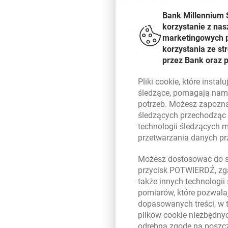
Bank Millennium 
korzystanie z nas
Zawsze i wszędzie
marketingowych pl
korzystania ze s
To szybki dostęp do kont firmy
przez Bank oraz 
przelewy i potwierdzisz transak
Przedsiębiorstw.
Bankowość
Dowiedz się więcej
Pliki
cookie
, które insta
śledzące, pomagają nam 
potrzeb. Możesz zapozna
śledzących przechodząc
technologii śledzących 
przetwarzania danych p
Możesz dostosować do sw
przycisk POTWIERDŹ, zga
także innych technologii
pomiarów, które pozwalaj
dopasowanych treści, w 
plików
cookie
niezbędnyc
odrębną zgodę na poszcz