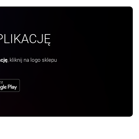
LIKACJĘ
ację
, kliknij na logo sklepu
Ę W NOWEJ KARCIE
OTWIERA SIĘ W NOWEJ KARCIE