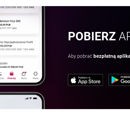
POBIERZ
AP
Aby pobrać
bezpłatną aplik
OTWIERA SI