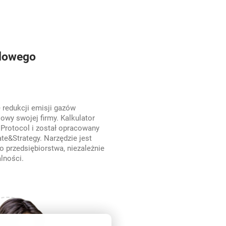
lowego
 redukcji emisji gazów
lowy swojej firmy. Kalkulator
Protocol i został opracowany
te&Strategy. Narzędzie jest
o przedsiębiorstwa, niezależnie
alności.
orze śladu węglowego