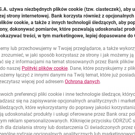
S.A. używa niezbędnych plików
cookie
(tzw. ciasteczek), aby 
zej strony internetowej. Bank korzysta również z opcjonalnych 
ików cookie, a także z innych technologii śledzących, aby po
trony, dokonywać pomiarów, które pozwalają udoskonalać produ
. Sprawdzisz saldo, wykonasz
pokazywać treści, w tym marketingowe, lepiej dopasowane do 
cje zlecone w Millenecie dla
 mobilna
lujemy lub przechowujemy w Twojej przeglądarce, a także wykor
zrozumieć, w jaki sposób korzystasz ze strony i jak możemy j
ć się z informacjami na temat stosowanych przez Bank plikó
link otwiera się w nowym oknie
 do naszej
Polityki plików
cookie
. Dane, które pozyskujemy z pl
możemy łączyć z innymi danymi na Twój temat, które już posia
link otwiera się
rzeczytasz więcej pod adresem
Ochrona danych
.
Bankowość
internet
oich preferencji pliki
cookie
i inne technologie śledzące, któr
dzasz się na zapisywanie opcjonalnych analitycznych i mark
Wygodnie i bezpiecznie
 śledzących, które wykorzystamy do poprawy jakości korzystani
ą udoskonalać produkty i usługi oferowane przez Bank oraz po
Zaawansowany system bankowoś
tym reklam spersonalizowanych. Kliknięcie przycisku ODRZUĆ s
funkcjonalności zapewnia wygod
h dla działania strony lub dostarczenia Ci świadczonych przez
firmowych finansów. Za jego p
ególne rodzaje opcjonalnych analitycznych lub marketingowy