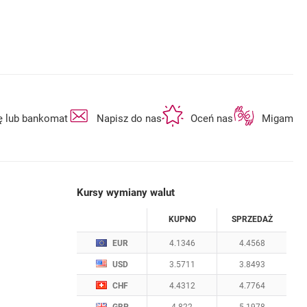
otwiera się w nowej karcie
otwiera się w nowej karcie
otwiera się w n
ę lub bankomat
Napisz do nas
Oceń nas
Migam
Kursy wymiany walut
WALUTA
KUPNO
SPRZEDAŻ
Kursy wymiany walut. Data aktualizacji: 7.08.2
EUR
4.1346
4.4568
USD
3.5711
3.8493
CHF
4.4312
4.7764