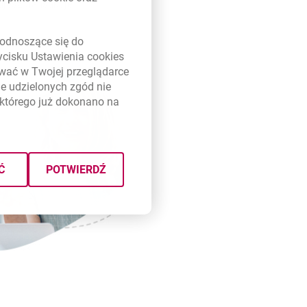
ujesz transakcje.
 internetowa
link otwiera się w nowym oknie
odnoszące się do
zycisku Ustawienia
cookies
ywać w Twojej przeglądarce
e udzielonych zgód nie
którego już dokonano na
Ć
POTWIERDŹ