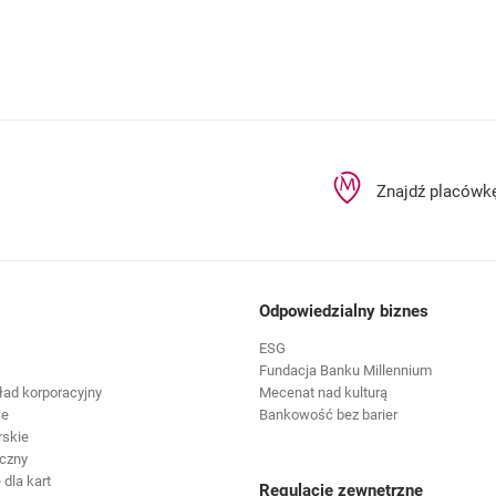
Znajdź placówk
Odpowiedzialny biznes
ESG
Fundacja Banku Millennium
ład korporacyjny
Mecenat nad kulturą
we
Bankowość bez barier
rskie
czny
dla kart
Regulacje zewnętrzne