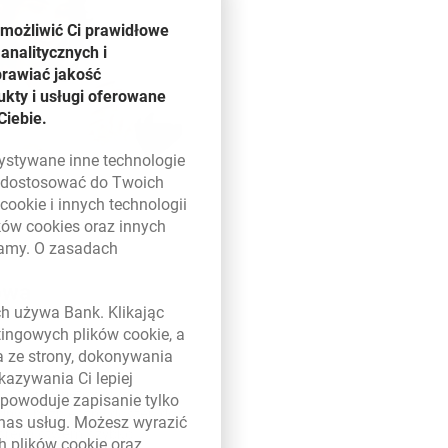
umożliwić Ci prawidłowe
analitycznych i
prawiać jakość
kty i usługi oferowane
Ciebie.
zystywane inne technologie
ą dostosować do Twoich
w
cookie
i innych technologii
ików
cookies
oraz innych
damy. O zasadach
 w nowym oknie
owa
ych używa Bank. Klikając
etingowych plików
cookie
, a
a ze strony, dokonywania
kazywania Ci lepiej
ci internetowej o bogatej
powoduje zapisanie tylko
ny i bezpieczny dostęp do
 nas usług. Możesz wyrazić
ośrednictwem szybko
ch plików
cookie
oraz