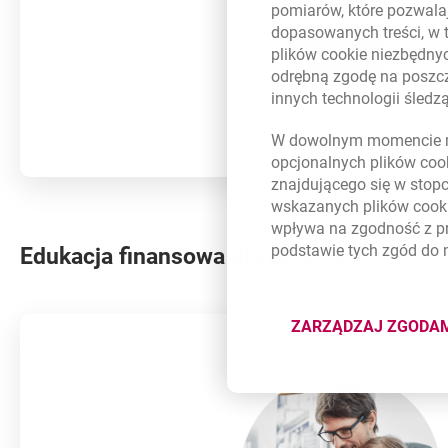
pomiarów, które pozwalaj
dopasowanych treści, w 
plików
cookie
niezbędnyc
WIĘCEJ
odrębną zgodę na poszcz
innych technologii śled
W dowolnym momencie m
opcjonalnych plików
coo
znajdującego się w stop
wskazanych plików
cook
wpływa na zgodność z p
podstawie tych zgód do
Edukacja finansowa dla rodziców
ZARZĄDZAJ ZGODA
DOTYCZĄ