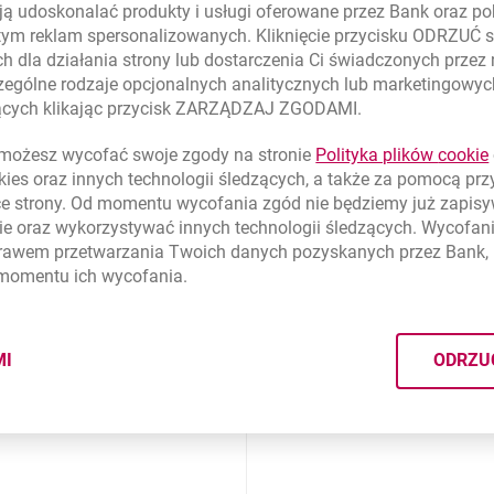
ą udoskonalać produkty i usługi oferowane przez Bank oraz po
tym reklam spersonalizowanych. Kliknięcie przycisku ODRZUĆ s
h dla działania strony lub dostarczenia Ci świadczonych przez
ególne rodzaje opcjonalnych analitycznych lub marketingowy
zących klikając przycisk ZARZĄDZAJ ZGODAMI.
ożesz wycofać swoje zgody na stronie
Polityka plików
cookie
kies
oraz innych technologii śledzących, a także za pomocą pr
ce strony. Od momentu wycofania zgód nie będziemy już zapis
ie
oraz wykorzystywać innych technologii śledzących. Wycofani
rawem przetwarzania Twoich danych pozyskanych przez Bank, 
 momentu ich wycofania.
MI
ODRZU
CYMI PLIKÓW
COOKIES