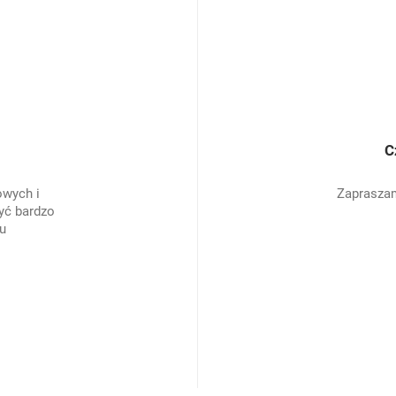
C
owych i
Zapraszam
yć bardzo
u