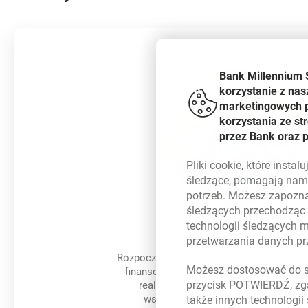
Bank Millennium 
korzystanie z nas
marketingowych pl
korzystania ze s
przez Bank oraz 
Pliki
cookie
, które insta
śledzące, pomagają nam 
potrzeb. Możesz zapozna
śledzących przechodząc
technologii śledzących 
Finansowy elementarz
przetwarzania danych p
Rozpoczęty w 2016 roku autorski program
Możesz dostosować do sw
finansowej przedszkolaków jest przygo
przycisk POTWIERDŹ, zga
realizowany przez pracowników ban
współpracy z organizacją pozarząd
także innych technologii