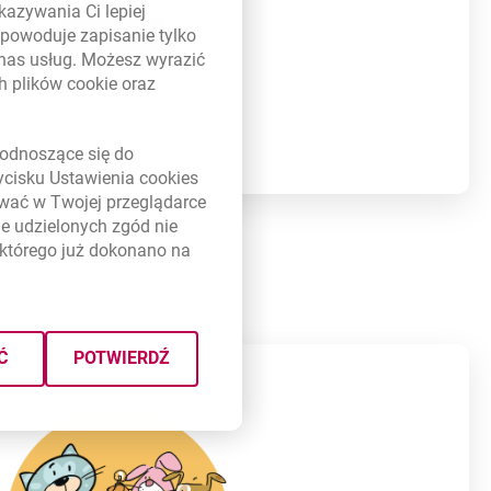
kazywania Ci lepiej
powoduje zapisanie tylko
WIĘCEJ
 nas usług. Możesz wyrazić
ch plików
cookie
oraz
link otwiera się w nowym oknie
odnoszące się do
zycisku Ustawienia
cookies
ywać w Twojej przeglądarce
e udzielonych zgód nie
którego już dokonano na
Ć
POTWIERDŹ