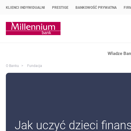
KLIENCI INDYWIDUALNI
PRESTIGE
BANKOWOŚĆ PRYWATNA
FIR
Strona główna Bank Millennium
Władze Bank
O Banku
Fundacja
Promowane oferty
Jak uczyć dzieci fina