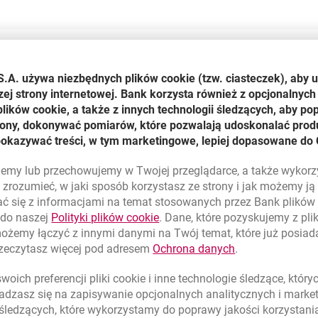
S.A. używa niezbędnych plików
cookie
(tzw. ciasteczek), aby 
zej strony internetowej. Bank korzysta również z opcjonalnych 
ików cookie, a także z innych technologii śledzących, aby po
trony, dokonywać pomiarów, które pozwalają udoskonalać produ
pokazywać treści, w tym marketingowe, lepiej dopasowane do 
lujemy lub przechowujemy w Twojej przeglądarce, a także wykor
zrozumieć, w jaki sposób korzystasz ze strony i jak możemy j
ć się z informacjami na temat stosowanych przez Bank plikó
link otwiera się w nowym oknie
 do naszej
Polityki plików
cookie
. Dane, które pozyskujemy z pl
możemy łączyć z innymi danymi na Twój temat, które już posia
link otwiera się
rzeczytasz więcej pod adresem
Ochrona danych
.
 edukacji
Poznaj
oich preferencji pliki
cookie
i inne technologie śledzące, któr
towany i
„Fin
dzasz się na zapisywanie opcjonalnych analitycznych i mark
ku we
pr
ową.
 śledzących, które wykorzystamy do poprawy jakości korzystani