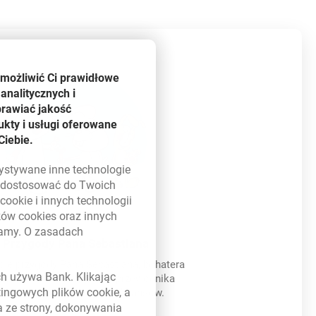
umożliwić Ci prawidłowe
analitycznych i
prawiać jakość
kty i usługi oferowane
Ciebie.
zystywane inne technologie
ą dostosować do Twoich
w
cookie
i innych technologii
ików
cookies
oraz innych
damy. O zasadach
Przygody Pana Sebastiana
 w nowym oknie
cie przygody Pana Sebastiana, bohatera
ych używa Bank. Klikając
ansowego Elementarza” i przewodnika
etingowych plików
cookie
, a
zedszkolaków po świecie finansów.
a ze strony, dokonywania