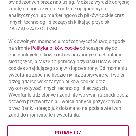
świadczonych przez nas usług. Możesz wyrazić odrębną
Regulacje zewnętrzne
zgodę na poszczególne rodzaje opcjonalnych
analitycznych lub marketingowych plików
cookie
oraz
innych technologii śledzących klikając przycisk
Kursy wymiany walut
ZARZĄDZAJ ZGODAMI.
WALUTA
KUPNO
SPRZEDAŻ
W dowolnym momencie możesz wycofać swoje zgody
Kursy wymiany walut. Data aktualizacji: 6.08.2026, 12:54:32
link otwiera się w nowym o
na stronie
Polityka plików
cookie
odnoszące się do
EUR
4.1358
4.4581
opcjonalnych plików
cookies
oraz innych technologii
USD
3.5845
3.8639
śledzących, a także za pomocą przycisku Ustawienia
cookies
znajdującego się w stopce strony. Od momentu
CHF
4.4248
4.7696
wycofania zgód nie będziemy już zapisywać w Twojej
GBP
4.8262
5.2023
przeglądarce wskazanych plików
cookie
oraz
wykorzystywać innych technologii śledzących.
k
6.08.2026, 12:54:32
Zobacz wszystkie
Wycofanie udzielonych zgód nie wpływa na zgodność z
prawem przetwarzania Twoich danych pozyskanych
przez Bank, którego już dokonano na podstawie tych
zgód do momentu ich wycofania.
otwiera się w nowej karcie
otwiera 
Ochrona danych
Ustawienia
cookies
Zastrzeżenia prawne
otwiera się w nowej karcie
Mapa strony
POTWIERDŹ