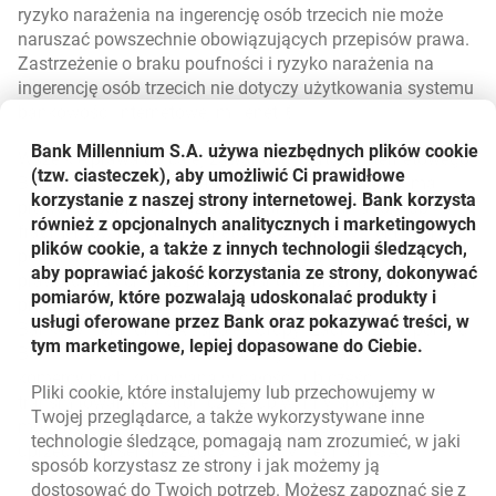
ryzyko narażenia na ingerencję osób trzecich nie może
naruszać powszechnie obowiązujących przepisów prawa.
Zastrzeżenie o braku poufności i ryzyko narażenia na
ingerencję osób trzecich nie dotyczy użytkowania systemu
bankowości internetowej millenet ®.
Bank Millennium S.A. używa niezbędnych plików
cookie
Wszelkie prawa do całej zawartości portalu internetowego
(tzw. ciasteczek), aby umożliwić Ci prawidłowe
Banku Millennium SA są zastrzeżone. Użytkownik ma
korzystanie z naszej strony internetowej. Bank korzysta
prawo do pobrania oraz drukowania całych stron lub
również z opcjonalnych analitycznych i marketingowych
fragmentów portalu internetowego Banku Millennium SA
plików cookie, a także z innych technologii śledzących,
pod warunkiem nienaruszania przy tych czynnościach
aby poprawiać jakość korzystania ze strony, dokonywać
praw autorskich oraz praw własności przemysłowej, w tym
pomiarów, które pozwalają udoskonalać produkty i
praw z rejestracji znaków towarowych, należących do
usługi oferowane przez Bank oraz pokazywać treści, w
Banku Millennium SA i spółek Grupy. Żadna część portalu
tym marketingowe, lepiej dopasowane do Ciebie.
Banku Millennium SA nie może być w celach
komercyjnych kopiowana w całości lub części,
Pliki
cookie
, które instalujemy lub przechowujemy w
transmitowana elektronicznie lub w inny sposób,
Twojej przeglądarce, a także wykorzystywane inne
modyfikowana, linkowana lub wykorzystana bez
technologie śledzące, pomagają nam zrozumieć, w jaki
uprzedniej pisemnej zgody Banku Millennium SA.
sposób korzystasz ze strony i jak możemy ją
dostosować do Twoich potrzeb. Możesz zapoznać się z