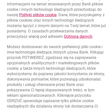
informacjami na temat stosowanych przez Bank plików
Nawigacja dolna
801 331 331
cookie
i innych technologii śledzących przechodząc do
Zadzwoń do nas
Migam
link otwiera się w nowym oknie
naszej
Polityki plików
cookie
. Dane, które pozyskujemy z
(+48) 22 598 40 40
plików
cookies
oraz innych technologii śledzących
możemy łączyć z innymi danymi na Twój temat, które już
posiadamy. O zasadach przetwarzania danych
otwiera się w nowej karcie
Znajdź placówkę lub bankomat
link otwie
przeczytasz więcej pod adresem
Ochrona danych
.
otwiera się w nowej karcie
Napisz do nas
Możesz dostosować do swoich preferencji pliki
cookie
i
otwiera się w nowej karcie
inne technologie śledzące, których używa Bank. Klikając
Oceń nas
przycisk POTWIERDŹ, zgadzasz się na zapisywanie
opcjonalnych analitycznych i marketingowych plików
cookie
, a także innych technologii śledzących, które
wykorzystamy do poprawy jakości korzystania ze strony,
Złóż wniosek przez internet
dokonywania pomiarów, które pozwalają udoskonalać
Skontaktuj się ze Specjalistą
produkty i usługi oferowane przez Bank oraz
pokazywania Ci lepiej dopasowanych treści, w tym
O banku
reklam spersonalizowanych. Kliknięcie przycisku
ODRZUĆ spowoduje zapisanie tylko plików
cookie
Odpowiedzialny biznes
niezbędnych dla działania strony lub dostarczenia Ci