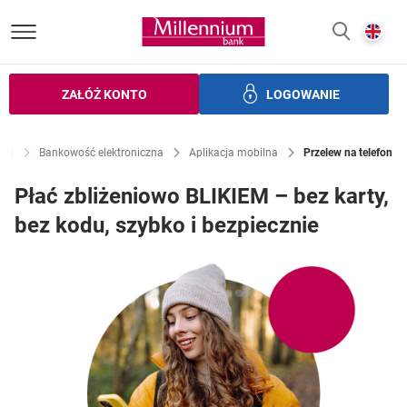
Bank Millennium homepage
E
SZUKAJ
z
ZAŁÓŻ KONTO
LOGOWANIE
zczędności
Inwestycje
Ubezpieczenia
Bankowość elek
lni
Bankowość elektroniczna
Aplikacja mobilna
Przelew na telefon
Płać zbliżeniowo BLIKIEM – bez karty,
bez kodu, szybko i bezpiecznie