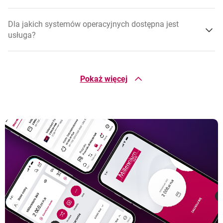
BLIK
Dla jakich systemów operacyjnych dostępna jest
usługa?
otwiera się w nowej karcie
Cennik Płatności Mobilnych BLIK (PDF)
Kto może odebrać przelew BLIK na telefon?
Pokaż więcej
Co trzeba zrobić, by otrzymać przelew?
Kiedy przelew BLIK na telefon dotrze do odbiorcy?
Czy przelew BLIK na telefon może być dokonany w
innych walutach?
Czy przelewy BLIK na telefon ograniczone są limitem
kwotowym?