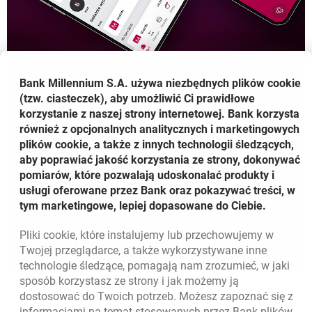
Czy możesz odbierać przelewy BLIK na telefon w kilku
bankach jednocześnie?
POBIERZ
APLIKACJĘ
Bank Millennium S.A. używa niezbędnych plików
cookie
Jak zmienisz lub zdefiniujesz numer do przelewów
(tzw. ciasteczek), aby umożliwić Ci prawidłowe
BLIK na telefon?
korzystanie z naszej strony internetowej. Bank korzysta
również z opcjonalnych analitycznych i marketingowych
Aby pobrać
bezpłatną aplikację
, kliknij na logo sklepu
plików cookie, a także z innych technologii śledzących,
lub zeskanuj kod QR
Ile numerów telefonu możesz przypisać do przelewów
aby poprawiać jakość korzystania ze strony, dokonywać
BLIK?
pomiarów, które pozwalają udoskonalać produkty i
usługi oferowane przez Bank oraz pokazywać treści, w
Na początek zdefiniuj lub zmień numer telefonu do
tym marketingowe, lepiej dopasowane do Ciebie.
przelewów BLIK, kontaktując się z nami przez
Czy możesz dodać drugi numer telefonu do odbierania
OTWIERA SIĘ W NOWEJ KARCIE
OTWIERA SIĘ W NOWEJ 
aplikację mobilną. Aby zadzwonić do nas z aplikacji
przelewów BLIK?
Pliki
cookie
, które instalujemy lub przechowujemy w
mobilnej, wybierz: Profil > Kontakt > Połącz
Twojej przeglądarce, a także wykorzystywane inne
bezpośrednio z konsultantem.
technologie śledzące, pomagają nam zrozumieć, w jaki
mieć tylko jeden numer telefonu do przelewów
Dlaczego przelew BLIK dotarł do innego banku niż
sposób korzystasz ze strony i jak możemy ją
BLIK
odbiorca się spodziewał?
Następnie zarejestruj nowy numer, aby odbierać
dostosować do Twoich potrzeb. Możesz zapoznać się z
przelewy BLIK. Wróć do aplikacji mobilnej i kliknij:
informacjami na temat stosowanych przez Bank plików