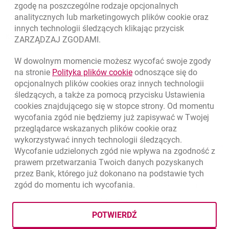
zgodę na poszczególne rodzaje opcjonalnych
analitycznych lub marketingowych plików
cookie
oraz
innych technologii śledzących klikając przycisk
Kursy wymiany walut
ZARZĄDZAJ ZGODAMI.
WALUTA
KUPNO
SPRZEDAŻ
W dowolnym momencie możesz wycofać swoje zgody
Kursy wymiany walut. Data aktualizacji: 7.08.2026, 12:53:25
link otwiera się w nowym o
na stronie
Polityka plików
cookie
odnoszące się do
EUR
4.1346
4.4568
opcjonalnych plików
cookies
oraz innych technologii
USD
3.5711
3.8493
śledzących, a także za pomocą przycisku Ustawienia
cookies
znajdującego się w stopce strony. Od momentu
CHF
4.4312
4.7764
wycofania zgód nie będziemy już zapisywać w Twojej
GBP
4.822
5.1978
przeglądarce wskazanych plików
cookie
oraz
wykorzystywać innych technologii śledzących.
k
7.08.2026, 12:53:25
Zobacz wszystkie
Wycofanie udzielonych zgód nie wpływa na zgodność z
prawem przetwarzania Twoich danych pozyskanych
przez Bank, którego już dokonano na podstawie tych
zgód do momentu ich wycofania.
otwiera się w nowej karcie
otwiera 
Ochrona danych
Ustawienia
cookies
Zastrzeżenia prawne
otwiera się w nowej karcie
Mapa strony
POTWIERDŹ
BIC (Swift): BIGBPLPWXXX