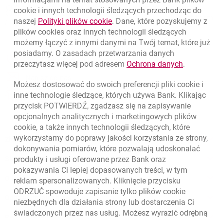
Nawigacja dolna
801 331 331
ikona BLIK na ekranie głównym > Ustawienia ogólne
cookie
i innych technologii śledzących przechodząc do
Zadzwoń do nas
Dlaczego przelew BLIK nie dotarł do odbiorcy?
Migam
BLIK > Ustawienia przelewu na telefon > Dalej >
link otwiera się w nowym oknie
naszej
Polityki plików
cookie
. Dane, które pozyskujemy z
(+48) 22 598 40 40
plików
cookies
oraz innych technologii śledzących
Potwierdź.
możemy łączyć z innymi danymi na Twój temat, które już
Jak możesz zdefiniować lub zmienić numer do
posiadamy. O zasadach przetwarzania danych
przelewów BLIK dla dziecka?
otwiera się w nowej karcie
Znajdź placówkę lub bankomat
link otwie
przeczytasz więcej pod adresem
Ochrona danych
.
otwiera się w nowej karcie
Napisz do nas
Możesz dostosować do swoich preferencji pliki
cookie
i
Czy możesz zrobić przelew BLIK bezpośrednio z karty
otwiera się w nowej karcie
inne technologie śledzące, których używa Bank. Klikając
Oceń nas
kredytowej?
przycisk POTWIERDŹ, zgadzasz się na zapisywanie
czy numer telefonu jest prawidłowy,
opcjonalnych analitycznych i marketingowych plików
do jakiego banku i na jaki numer konta trafił przelew
cookie
, a także innych technologii śledzących, które
swój dokument tożsamości i dokument dziecka
wykorzystamy do poprawy jakości korzystania ze strony,
(być może odbiorca włączył przelewy BLIK w innym
Złóż wniosek przez internet
telefon dziecka z kartą SIM i nowym numerem
dokonywania pomiarów, które pozwalają udoskonalać
banku i tam trafił przelew - numer do odbierania
produkty i usługi oferowane przez Bank oraz
Skontaktuj się ze Specjalistą
przelewów można włączyć jednocześnie tylko w
pokazywania Ci lepiej dopasowanych treści, w tym
jedynym banku).
O banku
reklam spersonalizowanych. Kliknięcie przycisku
ODRZUĆ spowoduje zapisanie tylko plików
cookie
Odpowiedzialny biznes
niezbędnych dla działania strony lub dostarczenia Ci
świadczonych przez nas usług. Możesz wyrazić odrębną
Regulacje zewnętrzne