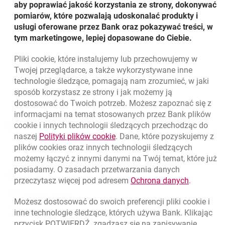
aby poprawiać jakość korzystania ze strony, dokonywać
Millennium Mastercard Prepaid
pomiarów, które pozwalają udoskonalać produkty i
doskonały pomysł na prezent lub elektroniczne
usługi oferowane przez Bank oraz pokazywać treści, w
kieszonkowe
tym marketingowe, lepiej dopasowane do Ciebie.
możliwość wielokrotnego zasilania
Pliki
cookie
, które instalujemy lub przechowujemy w
Twojej przeglądarce, a także wykorzystywane inne
ZAMÓW KARTĘ
WIĘCEJ
OTWIERA SIĘ W NOWEJ KARCIE
technologie śledzące, pomagają nam zrozumieć, w jaki
sposób korzystasz ze strony i jak możemy ją
dostosować do Twoich potrzeb. Możesz zapoznać się z
informacjami na temat stosowanych przez Bank plików
Nawigacja dolna
801 331 331
cookie
i innych technologii śledzących przechodząc do
Zadzwoń do nas
Migam
link otwiera się w nowym oknie
naszej
Polityki plików
cookie
. Dane, które pozyskujemy z
(+48) 22 598 40 40
plików
cookies
oraz innych technologii śledzących
możemy łączyć z innymi danymi na Twój temat, które już
posiadamy. O zasadach przetwarzania danych
otwiera się w nowej karcie
Znajdź placówkę lub bankomat
link otwie
przeczytasz więcej pod adresem
Ochrona danych
.
otwiera się w nowej karcie
Napisz do nas
Możesz dostosować do swoich preferencji pliki
cookie
i
otwiera się w nowej karcie
inne technologie śledzące, których używa Bank. Klikając
Oceń nas
przycisk POTWIERDŹ, zgadzasz się na zapisywanie