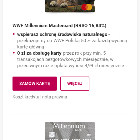
WWF Millennium Mastercard (RRSO 16,84%)
wspierasz ochronę środowiska naturalnego
-
przekazujemy do WWF Polska 50 zł za każdą wydaną
kartę główną
0 zł za obsługę karty
przez rok przy min. 5
transakcjach bezgotówkowych miesięcznie, w
przeciwnym razie opłata wynosi 4,99 zł miesięcznie
WWF Millennium Masterc
ZAMÓW KARTĘ
WIĘCEJ
WWF MILLENNIUM MASTERCARD (RRSO 16,84%)
Koszt kredytu i nota prawna