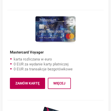
Mastercard Voyager
karta rozliczana w euro
0 EUR za wydanie karty płatniczej
0 EUR za transakcje bezgotówkowe
Mastercard Voyager
ZAMÓW KARTĘ
WIĘCEJ
MASTERCARD VOYAGER