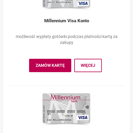
Millennium Visa Konto
możliwość wypłaty gotówki podczas płatności kartą za
zakupy
Millennium Vis
ZAMÓW KARTĘ
WIĘCEJ
MILLENNIUM VISA KONTO
OTWIERA SIĘ W NOWEJ KARCIE