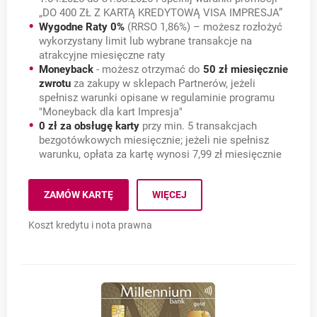
„DO 400 ZŁ Z KARTĄ KREDYTOWĄ VISA IMPRESJA”
Wygodne Raty 0%
(RRSO 1,86%) – możesz rozłożyć
wykorzystany limit lub wybrane transakcje na
atrakcyjne miesięczne raty
Moneyback
- możesz otrzymać do
50 zł miesięcznie
zwrotu
za zakupy w sklepach Partnerów, jeżeli
spełnisz warunki opisane w regulaminie programu
"Moneyback dla kart Impresja"
0 zł za obsługę karty
przy min. 5 transakcjach
bezgotówkowych miesięcznie; jeżeli nie spełnisz
warunku, opłata za kartę wynosi 7,99 zł miesięcznie
Millennium Impresja (RR
ZAMÓW KARTĘ
WIĘCEJ
MILLENNIUM IMPRESJA (RRSO 18,28%)
OTWIERA SIĘ W NOWEJ KARCIE
Koszt kredytu i nota prawna