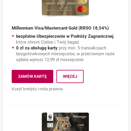
Millennium Visa/Mastercard Gold (RRSO 18,54%)
bezpłatne Ubezpieczenie w Podróży Zagranicznej
,
które chroni Ciebie i Twój bagaż
0 zł za obsługę karty
przy min. 5 transakcjach
bezgotówkowych miesięcznie, w przeciwnym razie
opłata wynosi 12,99 zł miesięcznie
Millennium Visa/Masterc
ZAMÓW KARTĘ
WIĘCEJ
MILLENNIUM VISA/MASTERCARD GOLD (RRSO 18,54
OTWIERA SIĘ W NOWEJ KARCIE
Koszt kredytu i nota prawna