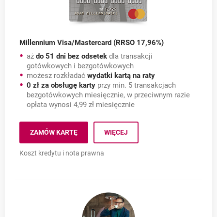
Millennium Visa/Mastercard (RRSO 17,96%)
aż
do 51 dni bez odsetek
dla transakcji
gotówkowych i bezgotówkowych
możesz rozkładać
wydatki kartą na raty
0 zł za obsługę karty
przy min. 5 transakcjach
bezgotówkowych miesięcznie, w przeciwnym razie
opłata wynosi 4,99 zł miesięcznie
Millennium Visa/Master
ZAMÓW KARTĘ
WIĘCEJ
MILLENNIUM VISA/MASTERCARD (RRSO 17,96%)
OTWIERA SIĘ W NOWEJ KARCIE
Koszt kredytu i nota prawna