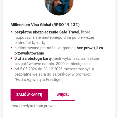
Millennium Visa Global (RRSO 19,13%)
bezpłatne ubezpieczenie Safe Travel
, które
rozpoczyna się następnego dnia po pierwszej
płatności tą kartą
nielimitowane płatności za granicą
bez prowizji za
przewalutowanie
0 zł za obsługę karty
, jeśli wykonasz transakcje
bezgotówkowe na min. 3000 zł miesięcznie
od 5.05.2026 do 31.12.2026 możesz zdobyć 4
bezpłatne wejścia do saloników w promocji
"Podróżuj w stylu Prestige"
ZAMÓW KARTĘ
WIĘCEJ
O KARTĘ MILLENNIUM VISA GLOBAL.
Koszt kredytu i nota prawna