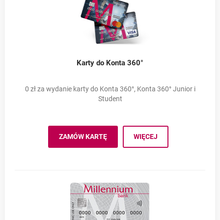
Karty do Konta 360°
0 zł za wydanie karty do Konta 360°, Konta 360° Junior i
Student
Millennium Visa
ZAMÓW KARTĘ
WIĘCEJ
MILLENNIUM VISA KONTO 360°
OTWIERA SIĘ W NOWEJ KARCIE