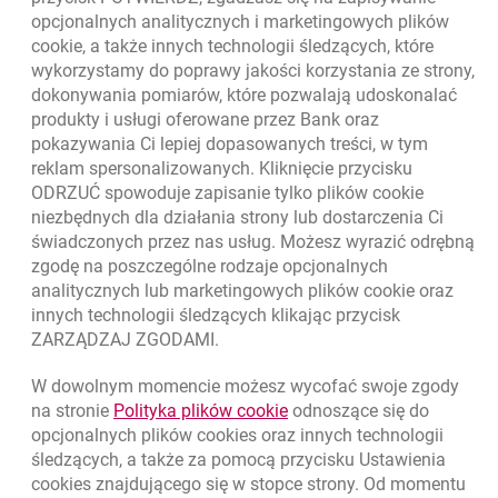
opcjonalnych analitycznych i marketingowych plików
cookie
, a także innych technologii śledzących, które
wykorzystamy do poprawy jakości korzystania ze strony,
Złóż wniosek przez internet
dokonywania pomiarów, które pozwalają udoskonalać
Skontaktuj się ze Specjalistą
produkty i usługi oferowane przez Bank oraz
pokazywania Ci lepiej dopasowanych treści, w tym
O banku
reklam spersonalizowanych. Kliknięcie przycisku
ODRZUĆ spowoduje zapisanie tylko plików
cookie
Odpowiedzialny biznes
niezbędnych dla działania strony lub dostarczenia Ci
świadczonych przez nas usług. Możesz wyrazić odrębną
Regulacje zewnętrzne
zgodę na poszczególne rodzaje opcjonalnych
analitycznych lub marketingowych plików
cookie
oraz
innych technologii śledzących klikając przycisk
Kursy wymiany walut
ZARZĄDZAJ ZGODAMI.
WALUTA
KUPNO
SPRZEDAŻ
W dowolnym momencie możesz wycofać swoje zgody
Kursy wymiany walut. Data aktualizacji: 7.08.2026, 09:42:45
link otwiera się w nowym o
na stronie
Polityka plików
cookie
odnoszące się do
EUR
4.139
4.4615
opcjonalnych plików
cookies
oraz innych technologii
USD
3.5925
3.8725
śledzących, a także za pomocą przycisku Ustawienia
cookies
znajdującego się w stopce strony. Od momentu
CHF
4.424
4.7688