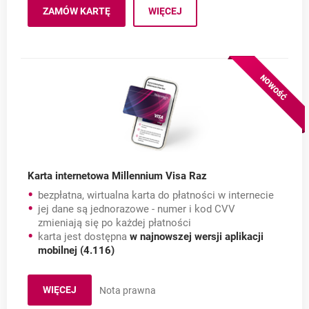
ZAMÓW KARTĘ
WIĘCEJ
DO KONTA MILLENNIUM 360°
OTWIERA SIĘ W NOWEJ KARCIE
O: KARTY DO KONTA MILLENNIU
Karta internetowa Millennium Visa Raz
bezpłatna, wirtualna karta do płatności w internecie
jej dane są jednorazowe - numer i kod CVV
zmieniają się po każdej płatności
karta jest dostępna
w najnowszej wersji aplikacji
mobilnej (4.116)
WIĘCEJ
Nota prawna
O KARCIE INTERNETOWEJ MILLENNIUM VISA RAZ