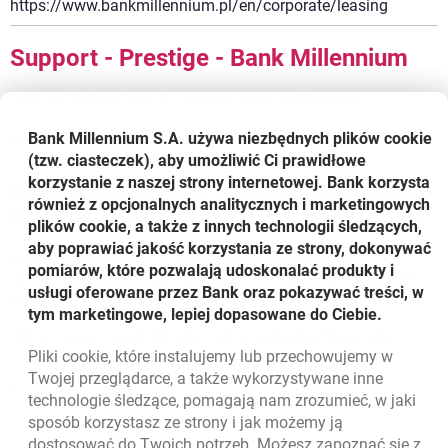
https://www.bankmillennium.pl/en/corporate/leasing
Support - Prestige - Bank Millennium
Choose the best way to manage personal finances.
Bank Millennium S.A. używa niezbędnych plików
cookie
https://www.bankmillennium.pl/en/prestige/support
(tzw. ciasteczek), aby umożliwić Ci prawidłowe
korzystanie z naszej strony internetowej. Bank korzysta
Strefa dewelopera - obsługa inwestycji
również z opcjonalnych analitycznych i marketingowych
deweloperskich
plików cookie, a także z innych technologii śledzących,
aby poprawiać jakość korzystania ze strony, dokonywać
W Banku Millennium rozumiemy specyfikę rynku
pomiarów, które pozwalają udoskonalać produkty i
nieruchomości. Oferujemy wsparcie ekspertów na każdym
usługi oferowane przez Bank oraz pokazywać treści, w
etapie prowadzenia rachunku.
tym marketingowe, lepiej dopasowane do Ciebie.
https://www.bankmillennium.pl/przedsiebiorstwa/strefa-dewelopera
Pliki
cookie
, które instalujemy lub przechowujemy w
Twojej przeglądarce, a także wykorzystywane inne
1
2
3
4
5
6
7
8
9
10
technologie śledzące, pomagają nam zrozumieć, w jaki
sposób korzystasz ze strony i jak możemy ją
dostosować do Twoich potrzeb. Możesz zapoznać się z