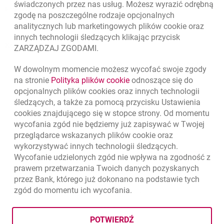
świadczonych przez nas usług. Możesz wyrazić odrębną
Regulacje zewnętrzne
zgodę na poszczególne rodzaje opcjonalnych
analitycznych lub marketingowych plików
cookie
oraz
innych technologii śledzących klikając przycisk
Kursy wymiany walut
ZARZĄDZAJ ZGODAMI.
WALUTA
KUPNO
SPRZEDAŻ
W dowolnym momencie możesz wycofać swoje zgody
Kursy wymiany walut. Data aktualizacji: 7.08.2026, 12:53:25
na stronie
Polityka plików
cookie
link otwiera się w nowym 
odnoszące się do
EUR
4.1346
4.4568
opcjonalnych plików
cookies
oraz innych technologii
USD
3.5711
3.8493
śledzących, a także za pomocą przycisku Ustawienia
cookies
znajdującego się w stopce strony. Od momentu
CHF
4.4312
4.7764
wycofania zgód nie będziemy już zapisywać w Twojej
GBP
4.822
5.1978
przeglądarce wskazanych plików
cookie
oraz
wykorzystywać innych technologii śledzących.
7.08.2026, 12:53:25
Zobacz wszystkie
k
Wycofanie udzielonych zgód nie wpływa na zgodność z
prawem przetwarzania Twoich danych pozyskanych
przez Bank, którego już dokonano na podstawie tych
zgód do momentu ich wycofania.
Ochrona danych
otwiera się w nowej karcie
Ustawienia
cookies
Zastrzeżenia prawne
otwiera 
Mapa strony
otwiera się w nowej karcie
POTWIERDŹ