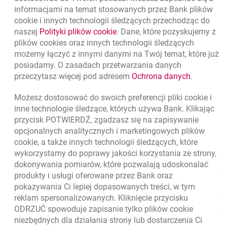
informacjami na temat stosowanych przez Bank plików
Nawigacja dolna
801 331 331
cookie
i innych technologii śledzących przechodząc do
Zadzwoń do nas
Migam
naszej
Polityki plików
cookie
link otwiera się w nowym okni
. Dane, które pozyskujemy z
(+48) 22 598 40 40
plików
cookies
oraz innych technologii śledzących
możemy łączyć z innymi danymi na Twój temat, które już
posiadamy. O zasadach przetwarzania danych
otwiera się w nowej karcie
Znajdź placówkę lub bankomat
przeczytasz więcej pod adresem
Ochrona danych
link otwi
.
otwiera się w nowej karcie
Napisz do nas
Możesz dostosować do swoich preferencji pliki
cookie
i
otwiera się w nowej karcie
inne technologie śledzące, których używa Bank. Klikając
Oceń nas
przycisk POTWIERDŹ, zgadzasz się na zapisywanie
opcjonalnych analitycznych i marketingowych plików
cookie
, a także innych technologii śledzących, które
wykorzystamy do poprawy jakości korzystania ze strony,
Złóż wniosek przez internet
dokonywania pomiarów, które pozwalają udoskonalać
produkty i usługi oferowane przez Bank oraz
Skontaktuj się ze Specjalistą
pokazywania Ci lepiej dopasowanych treści, w tym
O banku
reklam spersonalizowanych. Kliknięcie przycisku
ODRZUĆ spowoduje zapisanie tylko plików
cookie
Odpowiedzialny biznes
niezbędnych dla działania strony lub dostarczenia Ci