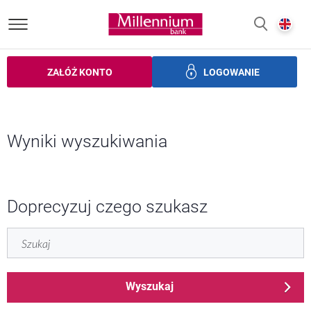
Bank Millennium homepage
E
SZUKAJ
ZAŁÓŻ KONTO
LOGOWANIE
zczędności
Inwestycje
Ubezpieczenia
Bankowość elek
za
Wyniki wyszukiwania
M
Wyniki wyszukiwania
Doprecyzuj czego szukasz
Szukaj