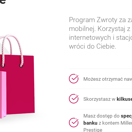
Program Zwroty za za
mobilnej. Korzystaj 
internetowych i stac
wróci do Ciebie.
Możesz otrzymać na
Skorzystasz w
kilkus
Masz dostęp do
spec
banku
z kontem Mille
Prestige