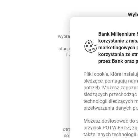
Wybi
Jeśli wybierasz ofertę online, we
Bank Millennium 
wybranego sklepu za pomocą przycis
korzystanie z nas
sklepu
. Jeśli wybierasz ofe
marketingowych pl
stacjonarnym,
aktywuj ją
. Idź do wybr
korzystania ze s
i zrób zakupy. W sklepie nie musi
przez Bank oraz 
oferty
Pliki
cookie
, które insta
śledzące, pomagają nam 
potrzeb. Możesz zapozna
śledzących przechodząc
technologii śledzących 
Zys
przetwarzania danych p
Możesz dostosować do sw
Kiedy tylko sklep potwierdzi T
przycisk POTWIERDŹ, zga
otrzymasz zwrot - ze środków oczeku
także innych technologii
do środków zatwierdzonych. Średnio