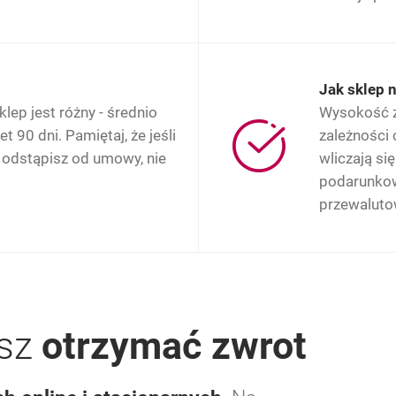
Jak sklep 
lep jest różny - średnio
Wysokość zw
 90 dni. Pamiętaj, że jeśli
zależności 
 odstąpisz od umowy, nie
wliczają si
podarunkow
przewalutow
esz
otrzymać zwrot