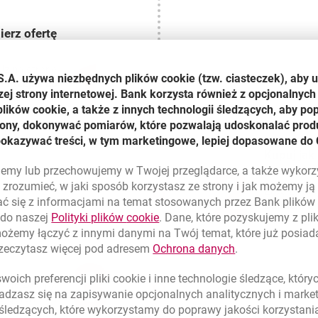
erz ofertę
jdź na stronę
S.A. używa niezbędnych plików
cookie
(tzw. ciasteczek), aby 
ku
Przejdź do
zej strony internetowej. Bank korzysta również z opcjonalnych 
rtę w sklepie
ików cookie, a także z innych technologii śledzących, aby po
anego sklepu
trony, dokonywać pomiarów, które pozwalają udoskonalać produ
sz pokazywać
pokazywać treści, w tym marketingowe, lepiej dopasowane do 
 sprzedawcy.
Kupuj jak
lujemy lub przechowujemy w Twojej przeglądarce, a także wykor
zrozumieć, w jaki sposób korzystasz ze strony i jak możemy j
Zrób zakup
ć się z informacjami na temat stosowanych przez Bank plikó
BLIKIEM z n
link otwiera się w nowym oknie
 do naszej
Polityki plików
cookie
. Dane, które pozyskujemy z pl
się w ciąg
możemy łączyć z innymi danymi na Twój temat, które już posia
środkach w 
kaj zwroty
link otwiera się
rzeczytasz więcej pod adresem
Ochrona danych
.
oich preferencji pliki
cookie
i inne technologie śledzące, któr
woje zakupy,
dzasz się na zapisywanie opcjonalnych analitycznych i mark
jących trafi
 śledzących, które wykorzystamy do poprawy jakości korzystani
 trwa to ok.