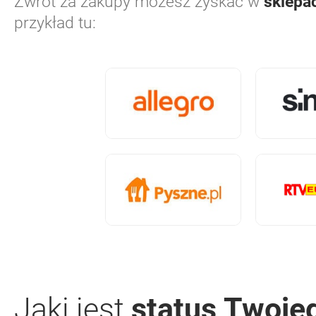
Zwrot za zakupy możesz zyskać w
sklepac
przykład tu:
Jaki jest
status Twoje