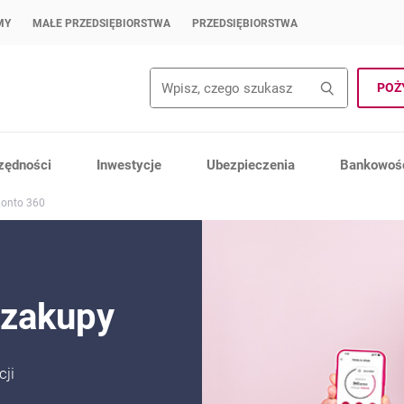
MY
MAŁE PRZEDSIĘBIORSTWA
PRZEDSIĘBIORSTWA
Wyszukiwanie
Wyszuk
POŻ
zędności
Inwestycje
Ubezpieczenia
Bankowość
Konto 360
 zakupy
cji