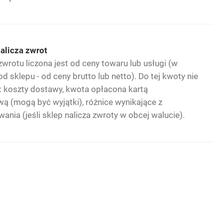
nalicza zwrot
rotu liczona jest od ceny towaru lub usługi (w
od sklepu - od ceny brutto lub netto). Do tej kwoty nie
ę: koszty dostawy, kwota opłacona kartą
ą (mogą być wyjątki), różnice wynikające z
ania (jeśli sklep nalicza zwroty w obcej walucie).