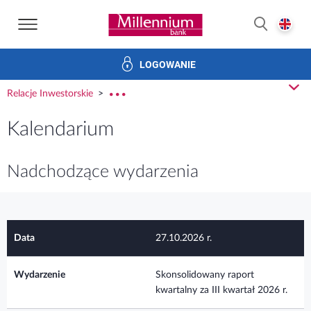
Strona główna Bank Millennium
E
SZUKAJ
LOGOWANIE
Banku i ład korporacyjny
Relacje Inwestorskie
Kariera
z
Relacje Inwestorskie
rozw
Kalendarium
Nadchodzące wydarzenia
27.10.2026 r.
Skonsolidowany raport
kwartalny za III kwartał 2026 r.