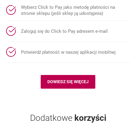
Wybierz
Click to Pay
jako metodę płatności na
stronie sklepu (jeśli sklep ją udostępnia)
Zaloguj się do
Click to Pay
adresem e-mail
Potwierdź płatność w naszej aplikacji mobilnej
DOWIEDZ SIĘ WIĘCEJ
O:
OTWIERA SIĘ W NOWEJ KARCIE
CLICK TO PAY
.
Dodatkowe
korzyści