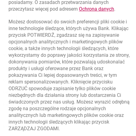
posiadamy. O zasadach przetwarzania danych
???link.opens.in.new.window???
Regulamin promocji „Zimowe zakupy z kartą kredytową
otwiera się w nowej karcie
Znajdź placówkę lub bankomat
link otwie
przeczytasz więcej pod adresem
Ochrona danych
.
otwiera się w nowej karcie
Millennium”
otwiera się w nowej karcie
Napisz do nas
Możesz dostosować do swoich preferencji pliki
cookie
i
???link.opens.in.new.window???
Regulamin loterii promocyjnej "Z kartą kredytową Visa w
otwiera się w nowej karcie
inne technologie śledzące, których używa Bank. Klikając
Oceń nas
otwiera się w nowej karcie
Banku Millennium"
przycisk POTWIERDŹ, zgadzasz się na zapisywanie
opcjonalnych analitycznych i marketingowych plików
cookie
, a także innych technologii śledzących, które
wykorzystamy do poprawy jakości korzystania ze strony,
Złóż wniosek przez internet
dokonywania pomiarów, które pozwalają udoskonalać
produkty i usługi oferowane przez Bank oraz
Skontaktuj się ze Specjalistą
pokazywania Ci lepiej dopasowanych treści, w tym
O banku
reklam spersonalizowanych. Kliknięcie przycisku
ODRZUĆ spowoduje zapisanie tylko plików
cookie
Odpowiedzialny biznes
niezbędnych dla działania strony lub dostarczenia Ci
świadczonych przez nas usług. Możesz wyrazić odrębną
Regulacje zewnętrzne
zgodę na poszczególne rodzaje opcjonalnych
analitycznych lub marketingowych plików
cookie
oraz
innych technologii śledzących klikając przycisk
Kursy wymiany walut
ZARZĄDZAJ ZGODAMI.