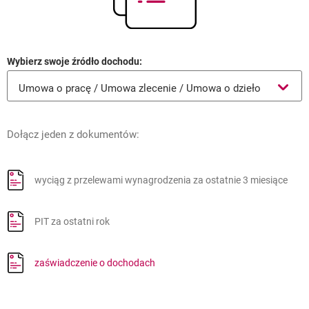
Wybierz swoje źródło dochodu:
Umowa o pracę / Umowa zlecenie / Umowa o dzieło
Umowa o pracę / Umowa zlecenie / Umowa o dzieło
Działalność gospodarcza
Dołącz jeden z dokumentów:
Emerytura
Renta
wyciąg z przelewami wynagrodzenia za ostatnie 3 miesiące
Świadczenie przedemerytalne
PIT za ostatni rok
otwiera się w nowej karcie
zaświadczenie o dochodach