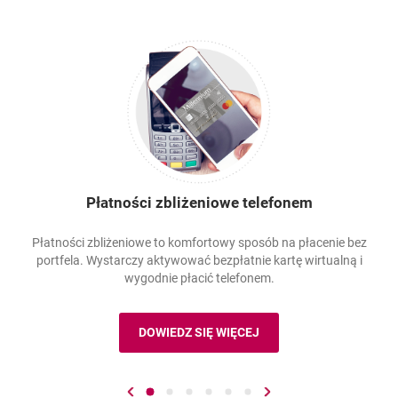
Płatności zbliżeniowe telefonem
Płatności zbliżeniowe to komfortowy sposób na płacenie bez
portfela. Wystarczy aktywować bezpłatnie kartę wirtualną i
wygodnie płacić telefonem.
DOWIEDZ SIĘ WIĘCEJ
Przejdź do poprzedniego slajdu
Przejdź do slajdu numer 1
Przejdź do slajdu numer 2
Przejdź do slajdu numer 3
Przejdź do slajdu numer 4
Przejdź do slajdu numer 5
Przejdź do slajdu nume
Przejdź do następne