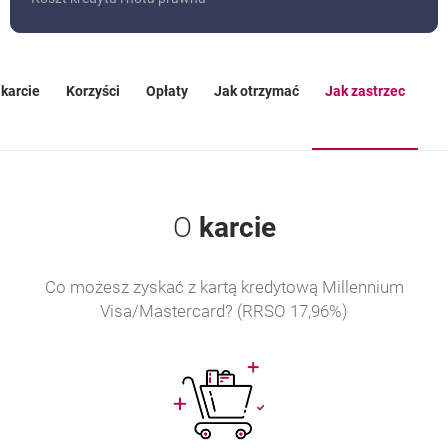
 karcie
Korzyści
Opłaty
Jak otrzymać
Jak zastrzec
OTWIERA SIĘ W NOWEJ KARCIE
O
karcie
Co możesz zyskać z kartą kredytową Millennium
Visa/Mastercard? (RRSO 17,96%)