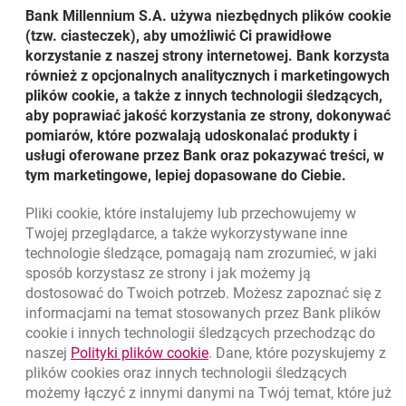
Bank Millennium S.A. używa niezbędnych plików
cookie
???link.opens.in.new.window???
Komunikat dotyczący limitów dziennych dla kart
Bank każdorazowo ocenia zdolność i wiarygodność kredytową
???link.opens.in.new.window???
Regulamin kart kredytowych - obowiązuje dla umów
(tzw. ciasteczek), aby umożliwić Ci prawidłowe
otwiera się w nowej karcie
płatniczych z dnia 25.04.2022 r.
Wnioskodawcy przed przyznaniem karty kredytowej, w
otwiera się w nowej karcie
zawartych od 20.10.2021 r.
korzystanie z naszej strony internetowej. Bank korzysta
uzasadnionych przypadkach może odmówić przyznania karty.
również z opcjonalnych analitycznych i marketingowych
Opłaty, oprocentowanie oraz inne szczegóły zawarte są w Cenniku
???link.opens.in.new.window???
Komunikat dotyczący limitów dziennych dla kart
???link.opens.in.new.window???
Regulamin kart kredytowych (obowiązuje dla kart
plików cookie, a także z innych technologii śledzących,
usług – karty kredytowe, Cenniku usług - Płatności Mobilne BLIK,
otwiera się w nowej karcie
płatniczych z dnia 4.12.2021 r.
kredytowych Banku Millennium i kart kredytowych z
aby poprawiać jakość korzystania ze strony, dokonywać
Regulaminie kart kredytowych wydawanych przez Bank Millennium
oferty eurobanku) - obowiązuje dla umów zawartych do
SA, dostępnych w placówkach Banku oraz na stronie
pomiarów, które pozwalają udoskonalać produkty i
otwiera się w nowej karcie
19.10.2021 r.
???link.opens.in.new.window???
Komunikat dotyczący limitów dziennych dla kart
www.bankmillennium.pl. Szczegóły oferty dostępne również w
usługi oferowane przez Bank oraz pokazywać treści, w
otwiera się w nowej karcie
płatniczych z dnia 15.08.2021 r.
TeleMillennium pod numerem 801 331 331. (koszt połączenia zgodny
tym marketingowe, lepiej dopasowane do Ciebie.
???link.opens.in.new.window???
otwiera się
Regulamin promocji "Wyższy limit, większe możliwości"
z taryfą operatora).
Pliki
cookie
, które instalujemy lub przechowujemy w
???link.opens.in.new.window???
Regulamin promocji „Wrzesień z kartą kredytową
Twojej przeglądarce, a także wykorzystywane inne
otwiera się w nowej karcie
Mastercard Millennium”
technologie śledzące, pomagają nam zrozumieć, w jaki
sposób korzystasz ze strony i jak możemy ją
dostosować do Twoich potrzeb. Możesz zapoznać się z
???link.opens.in.new.window???
Regulamin promocji „Październik z kartą kredytową
otwiera się w nowej karcie
Mastercard Millennium”
informacjami na temat stosowanych przez Bank plików
Nawigacja dolna
801 331 331
cookie
i innych technologii śledzących przechodząc do
Zadzwoń do nas
Migam
link otwiera się w nowym oknie
naszej
Polityki plików
cookie
. Dane, które pozyskujemy z
(+48) 22 598 40 40
???link.opens.in.new.window???
Regulamin promocji „Listopad z kartą kredytową
plików
cookies
oraz innych technologii śledzących
otwiera się w nowej karcie
Mastercard Millennium”
możemy łączyć z innymi danymi na Twój temat, które już