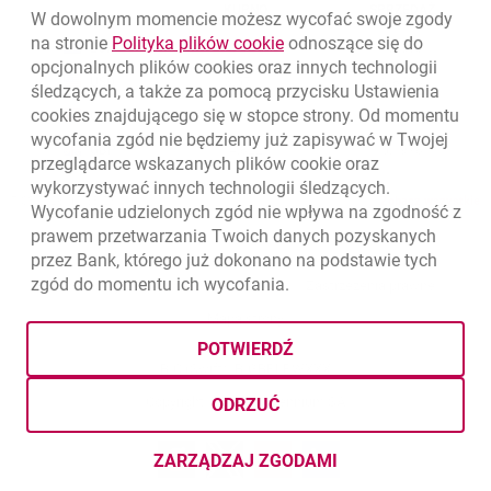
WALUTA
KUPNO
SPRZEDAŻ
W dowolnym momencie możesz wycofać swoje zgody
Kursy wymiany walut. Data aktualizacji: 7.08.2026, 12:53:25
link otwiera się w nowym o
na stronie
Polityka plików
cookie
odnoszące się do
EUR
4.1346
4.4568
opcjonalnych plików
cookies
oraz innych technologii
USD
3.5711
3.8493
śledzących, a także za pomocą przycisku Ustawienia
cookies
znajdującego się w stopce strony. Od momentu
CHF
4.4312
4.7764
wycofania zgód nie będziemy już zapisywać w Twojej
GBP
4.822
5.1978
przeglądarce wskazanych plików
cookie
oraz
wykorzystywać innych technologii śledzących.
k
7.08.2026, 12:53:25
Zobacz wszystkie
Wycofanie udzielonych zgód nie wpływa na zgodność z
prawem przetwarzania Twoich danych pozyskanych
przez Bank, którego już dokonano na podstawie tych
zgód do momentu ich wycofania.
otwiera się w nowej karcie
otwiera 
Ochrona danych
Ustawienia
cookies
Zastrzeżenia prawne
otwiera się w nowej karcie
Mapa strony
POTWIERDŹ
BIC (Swift): BIGBPLPWXXX
Copyright
© Bank Millennium SA
ODRZUĆ
Goodie
otwiera się w nowej karcie
Twitter
otwiera się w nowej karcie
YouTube
otwiera się w nowej karcie
LinkedIn
otwiera się w nowej kar
ZARZĄDZAJ ZGODAMI
DOTYCZĄCYMI PLIKÓW
COOKI