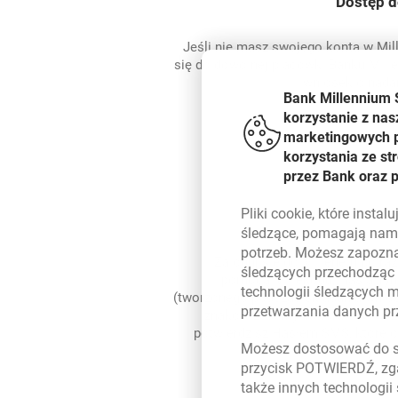
Dostęp 
Jeśli nie masz swojego konta w Mill
się do dowolnej placówki Banku Mille
wniosek o nada
Bank Millennium 
korzystanie z nas
marketingowych pl
korzystania ze s
przez Bank oraz 
Pliki
cookie
, które insta
śledzące, pomagają nam 
potrzeb. Możesz zapozna
Zaloguj się do Millenetu po raz
śledzących przechodząc
pomocą Millekodu, Hasła T
technologii śledzących 
(tworzonego podczas składania wnio
przetwarzania danych p
znaków z identyfikatora. Pierws
potwierdzisz Hasłem SMS, które 
Możesz dostosować do sw
Twój num
przycisk POTWIERDŹ, zga
także innych technologii