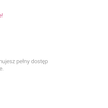
e!
ymujesz pełny dostęp
e.