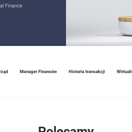
al Finance
rząd
Manager Finansów
Historia transakcji
Wirtual
Polecamy