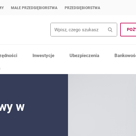
MY
MAŁE PRZEDSIĘBIORSTWA
PRZEDSIĘBIORSTWA
Wyszukiwanie
Wyszuk
POŻ
zędności
Inwestycje
Ubezpieczenia
Bankowość
a
owy w