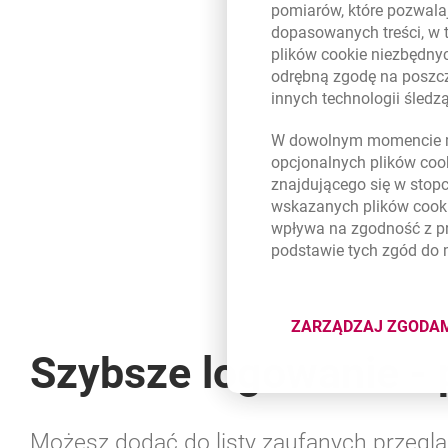
pomiarów, które pozwalaj
dopasowanych treści, w 
plików
cookie
niezbędnyc
odrębną zgodę na poszcz
innych technologii śled
W dowolnym momencie m
opcjonalnych plików
coo
znajdującego się w stop
wskazanych plików
cook
wpływa na zgodność z p
podstawie tych zgód do
ZARZĄDZAJ ZGODA
DOTYCZĄ
Szybsze logowanie - 
Możesz dodać do listy zaufanych przegląd