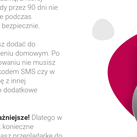
dy przez 90 dni nie
ie podczas
 bezpiecznie.
sz dodać do
dzeniu domowym. Po
gowaniu nie musisz
a kodem SMS czy w
ę z innej
 o dodatkowe
ażniejsze!
Dlatego w
 konieczne
dasz przeglądarkę do