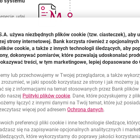
do systemu
enecie, udaj
nnium i złóż
nie dostępu.
S.A. używa niezbędnych plików
cookie
(tzw. ciasteczek), aby 
Millekod
zej strony internetowej. Bank korzysta również z opcjonalnych 
ików cookie, a także z innych technologii śledzących, aby po
Po podpisa
trony, dokonywać pomiarów, które pozwalają udoskonalać produ
umożliwi C
pokazywać treści, w tym marketingowe, lepiej dopasowane do 
możesz okre
zlecane w M
lujemy lub przechowujemy w Twojej przeglądarce, a także wykor
Logowanie
zrozumieć, w jaki sposób korzystasz ze strony i jak możemy j
ć się z informacjami na temat stosowanych przez Bank plikó
 pierwszy za
link otwiera się w nowym oknie
 do naszej
Polityki plików
cookie
. Dane, które pozyskujemy z pl
ymczasowego
możemy łączyć z innymi danymi na Twój temat, które już posia
sku) i dwóch
link otwiera się
rzeczytasz więcej pod adresem
Ochrona danych
.
ze logowanie
otrzymasz na
oich preferencji pliki
cookie
i inne technologie śledzące, któr
er telefonu.
dzasz się na zapisywanie opcjonalnych analitycznych i mark
Dodatkow
 śledzących, które wykorzystamy do poprawy jakości korzystani