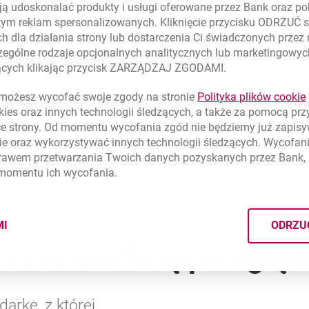
ą udoskonalać produkty i usługi oferowane przez Bank oraz po
Twoje bezp
tym reklam spersonalizowanych. Kliknięcie przycisku ODRZUĆ s
dlatego st
h dla działania strony lub dostarczenia Ci świadczonych przez
logowania d
ególne rodzaje opcjonalnych analitycznych lub marketingowy
hasłem SM
zących klikając przycisk ZARZĄDZAJ ZGODAMI.
Możesz też
zaufaną i 
ożesz wycofać swoje zgody na stronie
Polityka plików
cookie
uwierzyteln
kies
oraz innych technologii śledzących, a także za pomocą pr
ce strony. Od momentu wycofania zgód nie będziemy już zapis
ie
oraz wykorzystywać innych technologii śledzących. Wycofani
rawem przetwarzania Twoich danych pozyskanych przez Bank, 
Dowiedz się więcej o Hasłach SMS
 momentu ich wycofania.
MI
ODRZU
CYMI PLIKÓW
COOKIES
przez zaufaną przegląd
arkę, z której