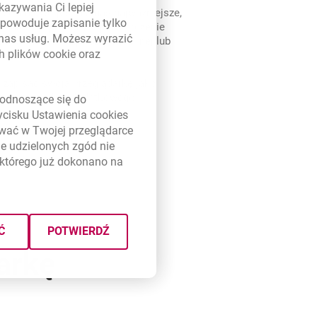
kazywania Ci lepiej
ieczeństwo jest dla nas najważniejsze,
powoduje zapisanie tylko
andardowo prosimy o potwierdzenie
 nas usług. Możesz wyrazić
o Millenetu w aplikacji mobilnej lub
ch plików
cookie
oraz
S.
 zapisać swoją przeglądarkę jako
logować się bez dodatkowego
link otwiera się w nowym oknie
odnoszące się do
ienia.
zycisku Ustawienia
cookies
ywać w Twojej przeglądarce
e udzielonych zgód nie
którego już dokonano na
Ć
POTWIERDŹ
arkę