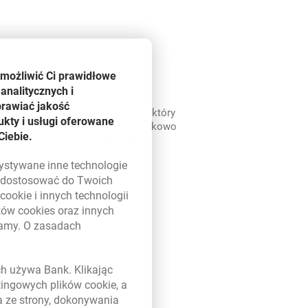
umożliwić Ci prawidłowe
analitycznych i
prawiać jakość
niu wniosku otrzymasz Millekod, który
kty i usługi oferowane
i zalogowanie do systemu. Dodatkowo
Ciebie.
ślić limit dzienny na transakcje
illenecie.
zystywane inne technologie
ą dostosować do Twoich
w
cookie
i innych technologii
ików
cookies
oraz innych
damy. O zasadach
 w nowym oknie
ych używa Bank. Klikając
etingowych plików
cookie
, a
e uwierzytelnienie
a ze strony, dokonywania