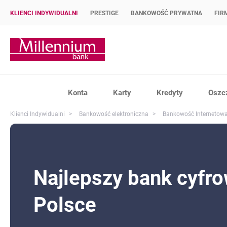
KLIENCI INDYWIDUALNI
PRESTIGE
BANKOWOŚĆ PRYWATNA
FIR
Strona główna Bank Millennium
Konta
Karty
Kredyty
Oszc
Klienci Indywidualni
Bankowość elektroniczna
Bankowość Internetow
Najlepszy bank cyfr
Polsce