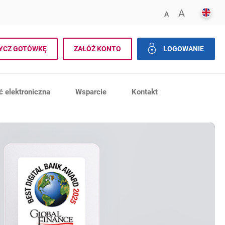
ENGL
POWIĘK
A
ZMNIEJSZ FONT
A
aj
YCZ GOTÓWKĘ
ZAŁÓŻ KONTO
LOGOWANIE
zamknij
 elektroniczna
Wsparcie
Kontakt