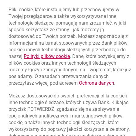
Kredyt inwestycyjny
Dowiedz się więcej
Pliki
cookie
, które instalujemy lub przechowujemy w
Twojej przeglądarce, a także wykorzystywane inne
technologie śledzące, pomagają nam zrozumieć, w jaki
sposób korzystasz ze strony i jak możemy ją
dostosować do Twoich potrzeb. Możesz zapoznać się z
Nawigacja dolna
informacjami na temat stosowanych przez Bank plików
801 31 31 31
Zadzwoń do nas
cookie
i innych technologii śledzących przechodząc do
link otwiera się w nowym oknie
(+48) 22 598 41 61
naszej
Polityki plików
cookie
. Dane, które pozyskujemy z
Migam
plików
cookies
oraz innych technologii śledzących
możemy łączyć z innymi danymi na Twój temat, które już
template.externalLink.desc
Znajdź placówkę lub bankomat
posiadamy. O zasadach przetwarzania danych
link otwie
przeczytasz więcej pod adresem
Ochrona danych
.
template.externalLink.desc
Napisz do nas
template.externalLink.desc
Oceń nas
Możesz dostosować do swoich preferencji pliki
cookie
i
inne technologie śledzące, których używa Bank. Klikając
przycisk POTWIERDŹ, zgadzasz się na zapisywanie
opcjonalnych analitycznych i marketingowych plików
Skontaktuj się z Doradcą
cookie
, a także innych technologii śledzących, które
wykorzystamy do poprawy jakości korzystania ze strony,
dokonywania pomiarów, które pozwalają udoskonalać
Dodatkowe produkty i usługi