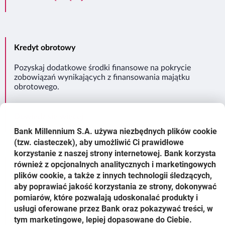
Kredyt obrotowy
Pozyskaj dodatkowe środki finansowe na pokrycie
zobowiązań wynikających z finansowania majątku
obrotowego.
Kredyt obrotowy
Dowiedz się więcej
Bank Millennium S.A. używa niezbędnych plików
cookie
(tzw. ciasteczek), aby umożliwić Ci prawidłowe
korzystanie z naszej strony internetowej. Bank korzysta
również z opcjonalnych analitycznych i marketingowych
Kredyt inwestycyjny
plików cookie, a także z innych technologii śledzących,
aby poprawiać jakość korzystania ze strony, dokonywać
Realizuj długoterminowe cele związane z planowaną
inwestycją w przedsiębiorstwie.
pomiarów, które pozwalają udoskonalać produkty i
usługi oferowane przez Bank oraz pokazywać treści, w
tym marketingowe, lepiej dopasowane do Ciebie.