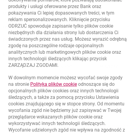
produkty i usługi oferowane przez Bank oraz
pokazywania Ci lepiej dopasowanych treści, w tym
O banku
reklam spersonalizowanych. Kliknięcie przycisku
ODRZUĆ spowoduje zapisanie tylko plików
cookie
Odpowiedzialny biznes
niezbędnych dla działania strony lub dostarczenia Ci
świadczonych przez nas usług. Możesz wyrazić odrębną
Regulacje zewnętrzne
zgodę na poszczególne rodzaje opcjonalnych
analitycznych lub marketingowych plików
cookie
oraz
Kursy wymiany walut
innych technologii śledzących klikając przycisk
ZARZĄDZAJ ZGODAMI.
WALUTA
KUPNO
SPRZEDAŻ
Kursy wymiany walut, 7.08.2026, 12:53:25
W dowolnym momencie możesz wycofać swoje zgody
EUR
4.1346
4.4568
link otwiera się w nowym o
na stronie
Polityka plików
cookie
odnoszące się do
USD
3.5711
3.8493
opcjonalnych plików
cookies
oraz innych technologii
śledzących, a także za pomocą przycisku Ustawienia
CHF
4.4312
4.7764
cookies
znajdującego się w stopce strony. Od momentu
wycofania zgód nie będziemy już zapisywać w Twojej
GBP
4.822
5.1978
przeglądarce wskazanych plików
cookie
oraz
wykorzystywać innych technologii śledzących.
ku
7.08.2026, 12:53:25
Zobacz wszystkie
Wycofanie udzielonych zgód nie wpływa na zgodność z