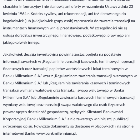
charakter informacyjny i nie stanowią ani oferty w rozumieniu Ustawy z dnia 23
kwietnia 1964 r. Kodeks cywilny, ani rekomendacji, ani też kierowanego do
kogokolwiek (lub jakiejkolwiek grupy osób) zaproszenia do zawarcia transakcji na
instrumentach finansowych w niej przedstawionych. W szczególności nie są
usługą doradztwa inwestycyjnego, finansowego, podatkowego, prawnego ani
jakiegokolwiek innego.
Jakakolwiek decyzja inwestycyjna powinna zostać podjęta na podstawie
informacji zawartych w „Regulaminie transakcji kasowych, terminowych operacji
finansowych oraz transakcji papierów wartościowych i lokat terminowych w
Banku Millennium S.A.” wraz z „Regulaminem zawierania transakcji skarbowych w
Banku Millennium S.A.” lub „Regulaminie zawierania kasowych i terminowych
transakcji wymiany walutowej oraz transakcji swapa walutowego w Banku
Millennium S.A.” lub „Regulaminie zawierania kasowych i terminowych transakcji
wymiany walutowej oraz transakcji swapa walutowego dla osób fizycznych
prowadzących działalność gospodarczą, będących Klientami Bankowości
Korporacyjnej Banku Millennium S.A.”, a nie zawartego w niniejszej publikacji
skróconego opisu. Powyższe dokumenty są dostępne w placówkach i na stronie
internetowej Banku www.bankmillennium.pl.