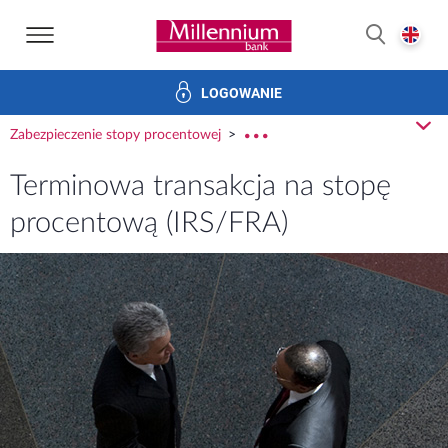
Strona główna Bank Millennium
E
SZUKAJ
LOGOWANIE
Finansowanie handlu
Produkty skarbu
Bankowość elek
z
Zabezpieczenie stopy procentowej
rozw
Terminowa transakcja na stopę
procentową (IRS/FRA)