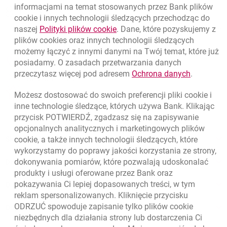
Nawigacja dolna
informacjami na temat stosowanych przez Bank plików
801 31 31 31
Zadzwoń do nas
cookie
i innych technologii śledzących przechodząc do
link otwiera się w nowym oknie
naszej
Polityki plików
cookie
. Dane, które pozyskujemy z
(+48) 22 598 41 61
Migam
plików
cookies
oraz innych technologii śledzących
możemy łączyć z innymi danymi na Twój temat, które już
template.externalLink.desc
posiadamy. O zasadach przetwarzania danych
Znajdź placówkę lub bankomat
link otwie
przeczytasz więcej pod adresem
Ochrona danych
.
template.externalLink.desc
Napisz do nas
template.externalLink.desc
Możesz dostosować do swoich preferencji pliki
cookie
i
Oceń nas
inne technologie śledzące, których używa Bank. Klikając
przycisk POTWIERDŹ, zgadzasz się na zapisywanie
opcjonalnych analitycznych i marketingowych plików
cookie
, a także innych technologii śledzących, które
Skontaktuj się z Doradcą
wykorzystamy do poprawy jakości korzystania ze strony,
dokonywania pomiarów, które pozwalają udoskonalać
Dodatkowe produkty i usługi
produkty i usługi oferowane przez Bank oraz
pokazywania Ci lepiej dopasowanych treści, w tym
O banku
reklam spersonalizowanych. Kliknięcie przycisku
ODRZUĆ spowoduje zapisanie tylko plików
cookie
Odpowiedzialny biznes
niezbędnych dla działania strony lub dostarczenia Ci