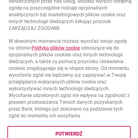
świadczonych przez nas usług. Możesz wyrazić odrębną
Regulacje zewnętrzne
zgodę na poszczególne rodzaje opcjonalnych
analitycznych lub marketingowych plików
cookie
oraz
innych technologii śledzących klikając przycisk
ZARZĄDZAJ ZGODAMI.
W dowolnym momencie możesz wycofać swoje zgody
link otwiera się w nowym o
na stronie
Polityka plików
cookie
odnoszące się do
opcjonalnych plików
cookies
oraz innych technologii
śledzących, a także za pomocą przycisku Ustawienia
cookies
znajdującego się w stopce strony. Od momentu
wycofania zgód nie będziemy już zapisywać w Twojej
przeglądarce wskazanych plików
cookie
oraz
wykorzystywać innych technologii śledzących.
Wycofanie udzielonych zgód nie wpływa na zgodność z
prawem przetwarzania Twoich danych pozyskanych
przez Bank, którego już dokonano na podstawie tych
zgód do momentu ich wycofania.
template.externalLink.desc
template.externalLink.desc
Ochrona danych
Ustawienia
cookies
Zastrzeżenia prawne
template.externalLink.desc
Mapa strony
POTWIERDŹ