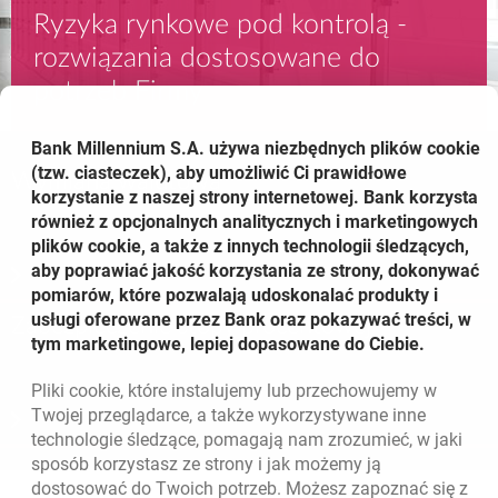
Ryzyka rynkowe pod kontrolą -
rozwiązania dostosowane do
potrzeb Firmy
Bank Millennium S.A. używa niezbędnych plików
cookie
(tzw. ciasteczek), aby umożliwić Ci prawidłowe
Wymiana walutowa
korzystanie z naszej strony internetowej. Bank korzysta
również z opcjonalnych analitycznych i marketingowych
plików cookie, a także z innych technologii śledzących,
aby poprawiać jakość korzystania ze strony, dokonywać
pomiarów, które pozwalają udoskonalać produkty i
usługi oferowane przez Bank oraz pokazywać treści, w
Zabezpieczenie stopy procentowej
tym marketingowe, lepiej dopasowane do Ciebie.
Pliki
cookie
, które instalujemy lub przechowujemy w
Twojej przeglądarce, a także wykorzystywane inne
technologie śledzące, pomagają nam zrozumieć, w jaki
sposób korzystasz ze strony i jak możemy ją
dostosować do Twoich potrzeb. Możesz zapoznać się z