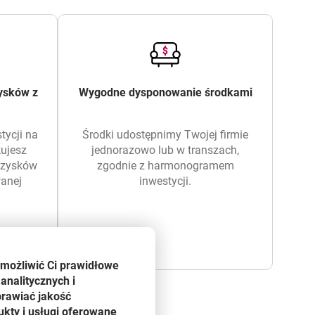
zysków z
Wygodne dysponowanie środkami
tycji na
Środki udostępnimy Twojej firmie
kujesz
jednorazowo lub w transzach,
z zysków
zgodnie z harmonogramem
wanej
inwestycji.
umożliwić Ci prawidłowe
analitycznych i
prawiać jakość
kty i usługi oferowane