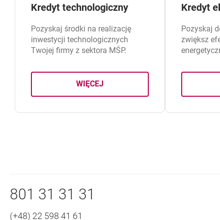
Kredyt technologiczny
Kredyt e
Pozyskaj środki na realizację
Pozyskaj d
inwestycji technologicznych
zwiększ ef
Twojej firmy z sektora MŚP.
energetyczn
WIĘCEJ
O KREDYCIE TECHNOLOGICZNYM
Nawigacja dolna
Zadzwoń do nas
801 31 31 31
(+48) 22 598 41 61