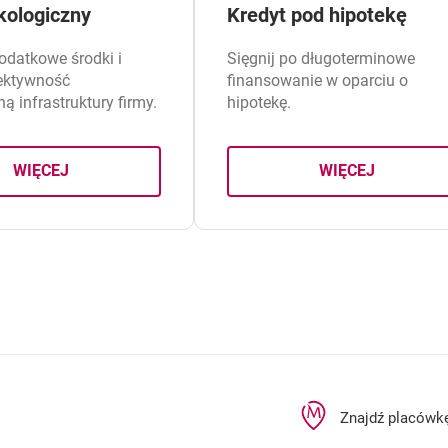
kologiczny
Kredyt pod hipotekę
odatkowe środki i
Sięgnij po długoterminowe
ektywność
finansowanie w oparciu o
ą infrastruktury firmy.
hipotekę.
WIĘCEJ
WIĘCEJ
O KREDYCIE EKOLOGICZNYM
O KREDYCIE 
Znajdź placówk