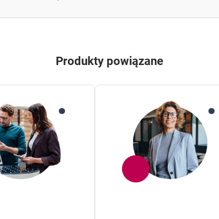
ytu?
nie i złożenie w Banku biznesplanu lub prognoz finansowych?
Produkty powiązane
edyt?
atności kapitału kredytu?
resie środków pochodzących z Unii Europejskiej?
sny?