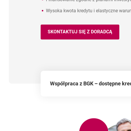
Wysoka kwota kredytu i elastyczne waru
SKONTAKTUJ SIĘ Z DORADCĄ
Skorzystaj ze wsparcia publicznego w 
Dodatkowo zyskaj korzystne warunki –
warunki i sięgnij po kredyt inwestycyjn
Współpraca z BGK – dostępne kred
Biznesmax Plus
Ekomax
Investmax
de minimis