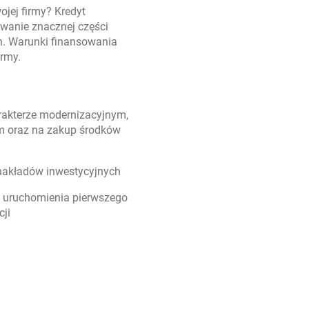
jej firmy? Kredyt
owanie znacznej części
ch. Warunki finansowania
irmy.
arakterze modernizacyjnym,
 oraz na zakup środków
nakładów inwestycyjnych
o uruchomienia pierwszego
cji