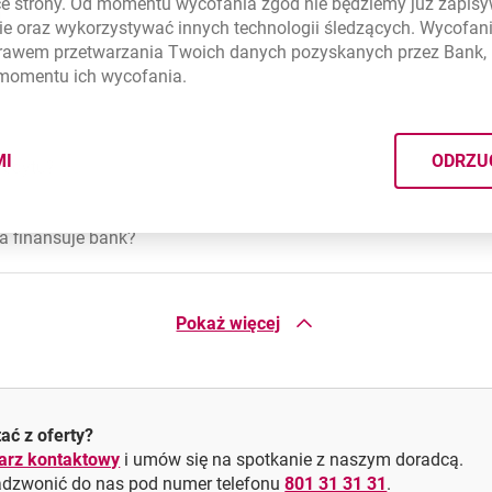
ce strony. Od momentu wycofania zgód nie będziemy już zapis
i
ie
oraz wykorzystywać innych technologii śledzących. Wycofani
rawem przetwarzania Twoich danych pozyskanych przez Bank, 
 momentu ich wycofania.
 finansowania
brotowy
MI
ODRZU
redytu?
CYMI PLIKÓW
COOKIES
ą firmy
 charakterze infrastrukturalnym lub inwestycji spełniającej kryte
a finansuje bank?
cyjny
przypadkach,
zielony kredyt?
Pokaż więcej
ć z przyznanego kredytu?
ać z oferty?
 kredytu na uruchomienie produkcji?
larz kontaktowy
i umów się na spotkanie z naszym doradcą.
adzwonić do nas pod numer telefonu
801 31 31 31
.