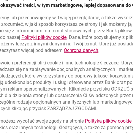
pokazywać treści, w tym marketingowe, lepiej dopasowane do 
wa - Millenet
lujemy lub przechowujemy w Twojej przeglądarce, a także wykor
zrozumieć, w jaki sposób korzystasz ze strony i jak możemy j
sty przyznanych kredytów.
ć się z informacjami na temat stosowanych przez Bank plikó
link otwiera się w nowym oknie
 do naszej
Polityki plików
cookie
. Dane, które pozyskujemy z pl
 kredytów, harmonogram spłat, historię operacji i aktualny kapi
możemy łączyć z innymi danymi na Twój temat, które już posia
link otwiera się
rzeczytasz więcej pod adresem
Ochrona danych
.
oich preferencji pliki
cookie
i inne technologie śledzące, któr
dzasz się na zapisywanie opcjonalnych analitycznych i mark
 śledzących, które wykorzystamy do poprawy jakości korzystani
ą udoskonalać produkty i usługi oferowane przez Bank oraz po
siębiorców
tym reklam spersonalizowanych. Kliknięcie przycisku ODRZUĆ s
h dla działania strony lub dostarczenia Ci świadczonych przez
ególne rodzaje opcjonalnych analitycznych lub marketingowy
zących klikając przycisk ZARZĄDZAJ ZGODAMI.
ożesz wycofać swoje zgody na stronie
Polityka plików
cookie
kies
oraz innych technologii śledzących, a także za pomocą pr