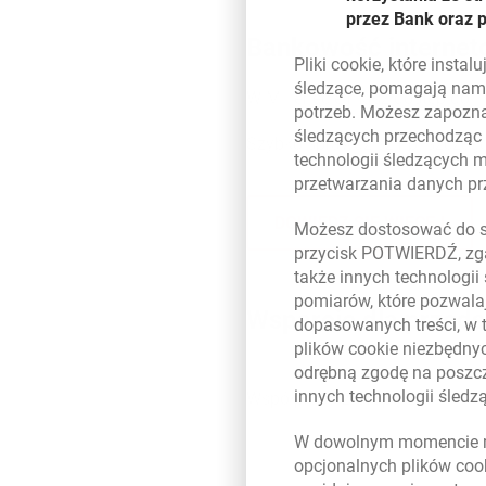
przez Bank oraz 
Bankowość interneto
Pliki
cookie
, które insta
śledzące, pomagają nam 
W Millenecie masz dostęp do li
potrzeb. Możesz zapozna
śledzących przechodząc
Szybko sprawdzisz np. szczegóły
technologii śledzących 
przetwarzania danych p
DOWIEDZ SIĘ WIĘCEJ
Możesz dostosować do sw
przycisk POTWIERDŹ, zga
także innych technologii
pomiarów, które pozwalaj
Wsparcie dla przed
dopasowanych treści, w 
plików
cookie
niezbędnyc
odrębną zgodę na poszcz
innych technologii śled
Współpraca z Grupą EBI
W dowolnym momencie m
opcjonalnych plików
coo