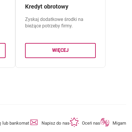
Kredyt obrotowy
Zyskaj dodatkowe środki na
bieżące potrzeby firmy.
WIĘCEJ
POD HIPOTEKĘ
O KREDYCIE OBROTOWYM
otwiera się w nowej karcie
otwiera się w nowej karcie
otwiera się w n
ę lub bankomat
Napisz do nas
Oceń nas
Migam