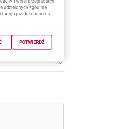
ywać w Twojej przeglądarce
e udzielonych zgód nie
którego już dokonano na
Ć
POTWIERDŹ
ria zielonego finansowania,