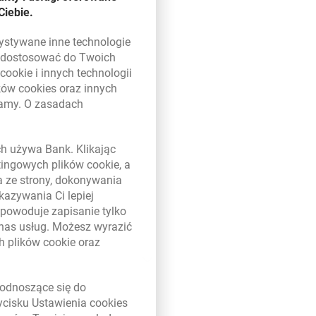
Ciebie.
zystywane inne technologie
ą dostosować do Twoich
w
cookie
i innych technologii
ików
cookies
oraz innych
tał do spłaty.
damy. O zasadach
 w nowym oknie
ych używa Bank. Klikając
etingowych plików
cookie
, a
a ze strony, dokonywania
kazywania Ci lepiej
powoduje zapisanie tylko
 nas usług. Możesz wyrazić
ch plików
cookie
oraz
link otwiera się w nowym oknie
odnoszące się do
zycisku Ustawienia
cookies