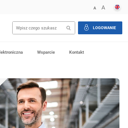
ENGL
POWIĘK
A
ZMNIEJSZ FONT
A
LOGOWANIE
zamknij
ektroniczna
Wsparcie
Kontakt