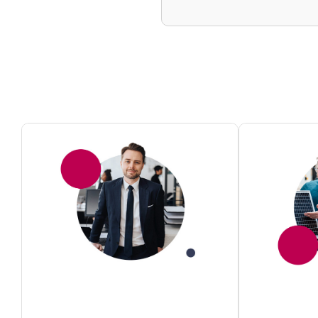
Jakie jest oprocentowanie kred
Czy konieczne jest przygotowa
W jaki sposób jest spłacany kr
Czy jest możliwe odroczenie pł
Czy bank posiada ofertę w zak
Czy kredyt jest odnawialny?
Jaki jest wymagany wkład wła