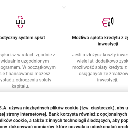
astyczny system spłat
Możliwa spłata kredytu z 
inwestycji
spłacisz w ratach zgodnie z
Jeśli rozłożysz koszty inwes
ywidualnie uzgodnionym
wiele lat, dodatkowo zys
nogramem. W początkowym
możliwość spłaty kredytu 
sie finansowania możesz
osiąganych ze zrealizo
ystać z odroczenia spłaty
inwestycji.
kapitału.
S.A. używa niezbędnych plików
cookie
(tzw. ciasteczek), aby 
zej strony internetowej. Bank korzysta również z opcjonalnych 
ików cookie, a także z innych technologii śledzących, aby po
trony, dokonywać pomiarów, które pozwalają udoskonalać produ