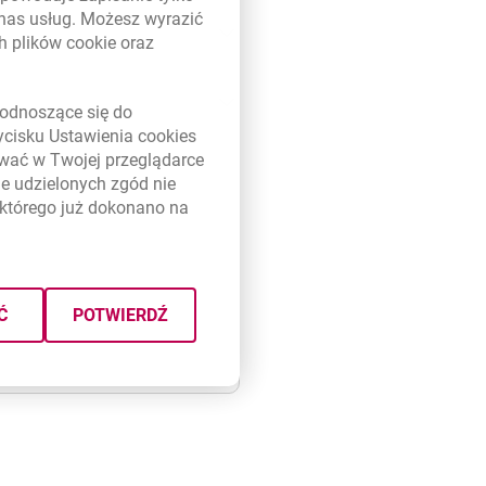
 nas usług. Możesz wyrazić
ch plików
cookie
oraz
link otwiera się w nowym oknie
odnoszące się do
zycisku Ustawienia
cookies
ywać w Twojej przeglądarce
e udzielonych zgód nie
którego już dokonano na
Ć
POTWIERDŹ