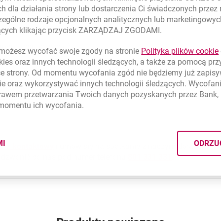
h dla działania strony lub dostarczenia Ci świadczonych przez
zostały zrealizowane?
ególne rodzaje opcjonalnych analitycznych lub marketingowy
zących klikając przycisk ZARZĄDZAJ ZGODAMI.
apłaty jednocześnie?
ożesz wycofać swoje zgody na stronie
Polityka plików
cookie
kies
oraz innych technologii śledzących, a także za pomocą pr
ce strony. Od momentu wycofania zgód nie będziemy już zapis
na zrealizować polecenie zapłaty?
ie
oraz wykorzystywać innych technologii śledzących. Wycofani
Pokaż więcej
rawem przetwarzania Twoich danych pozyskanych przez Bank, 
 momentu ich wycofania.
apłaty z innymi usługami banku?
MI
ODRZU
larz kontaktowy
i umów się na spotkanie z naszym doradcą.
CYMI PLIKÓW
COOKIES
adzwonić do nas pod numer telefonu
801 331 331
.