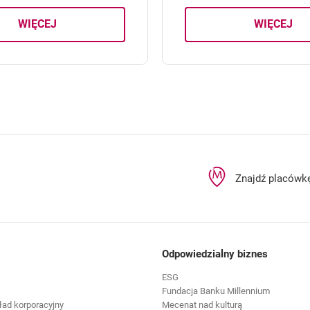
WIĘCEJ
WIĘCEJ
O RACHUNKU ROZLICZENIOWYM
O AUT
Znajdź placówk
Odpowiedzialny biznes
ESG
Fundacja Banku Millennium
ład korporacyjny
Mecenat nad kulturą