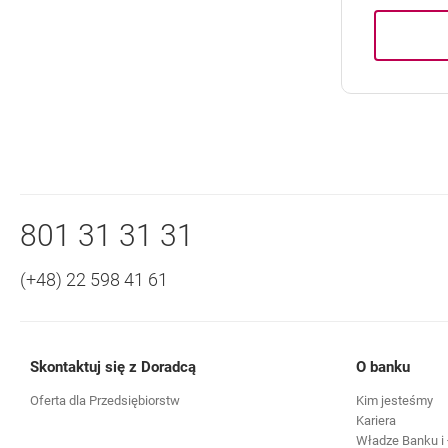
Nawigacja dolna
Zadzwoń do nas
801 31 31 31
(+48) 22 598 41 61
Skontaktuj się z Doradcą
O banku
Oferta dla Przedsiębiorstw
Kim jesteśmy
Kariera
Władze Banku i 