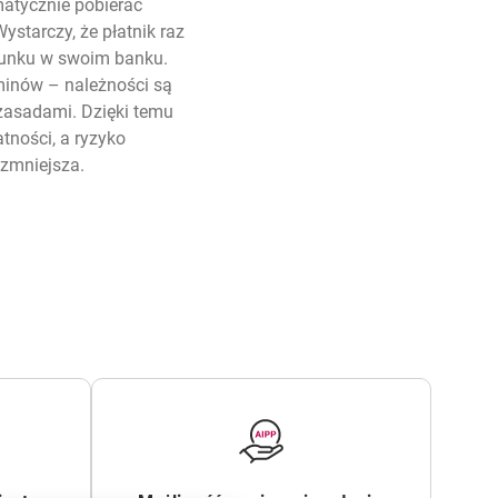
atycznie pobierać
ystarczy, że płatnik raz
hunku w swoim banku.
minów – należności są
zasadami. Dzięki temu
atności, a ryzyko
 zmniejsza.