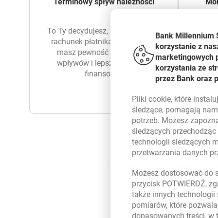
Terminowy spływ należności
Mon
To Ty decydujesz, kiedy obciążyć
Dostaje
Bank Millennium 
rachunek płatnika. Dzięki temu
Jeśl
korzystanie z nas
masz pewność regularnych
powi
marketingowych pl
wpływów i lepszą płynność
korzystania ze s
finansową.
przez Bank oraz 
Pliki
cookie
, które insta
śledzące, pomagają nam 
potrzeb. Możesz zapozna
śledzących przechodząc
technologii śledzących 
przetwarzania danych p
Pytania i odpowiedz
Możesz dostosować do sw
przycisk POTWIERDŹ, zga
także innych technologii
Jak aktywować polecenie zapł
pomiarów, które pozwalaj
dopasowanych treści, w 