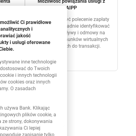
ienta
Możliwość powiązania usługi z
AIPP
gody na
Możesz połączyć polecenie zapłaty
umożliwić Ci prawidłowe
swoim
z AIPP, aby dokładnie identyfikować
analitycznych i
wszystkie wpływy i odmowy na
prawiać jakość
podstawie rachunków wirtualnych
kty i usługi oferowane
przypisanych do transakcji.
Ciebie.
zystywane inne technologie
ą dostosować do Twoich
w
cookie
i innych technologii
ików
cookies
oraz innych
damy. O zasadach
 w nowym oknie
ych używa Bank. Klikając
etingowych plików
cookie
, a
a ze strony, dokonywania
kazywania Ci lepiej
powoduje zapisanie tylko