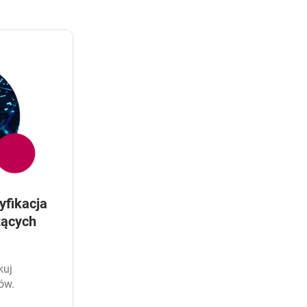
yfikacja
zących
kuj
ów.