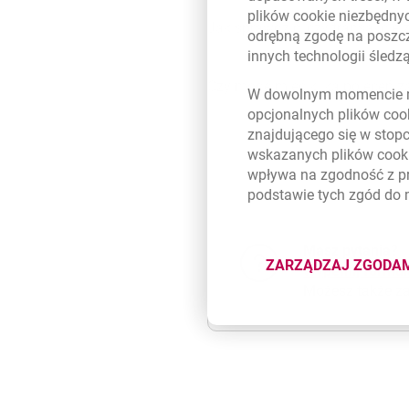
plików
cookie
niezbędnyc
Jak sprawdzić, czy transakcje 
odrębną zgodę na poszcz
innych technologii śled
Czy mogę mieć kilka poleceń z
W dowolnym momencie m
opcjonalnych plików
coo
znajdującego się w stop
Na jaką maksymalną kwotę moż
wskazanych plików
cook
wpływa na zgodność z p
podstawie tych zgód do
Czy mogę połączyć polecenie z
Masz pytania?
ZARZĄDZAJ ZGODA
Wypełnij formu
DOTYCZĄ
Możesz także z