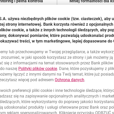
itoring i pełna kontrola
Mniej formalności dla kl
wpływów
sz czytelny raport rozliczeń.
Płatnik tylko raz udziela z
S.A. używa niezbędnych plików
cookie
(tzw. ciasteczek), aby 
i jakaś transakcja się nie
obciążanie rachunku w 
zej strony internetowej. Bank korzysta również z opcjonalnych 
edzie, poznasz dokładny
banku.
ików cookie, a także z innych technologii śledzących, aby po
powód.
trony, dokonywać pomiarów, które pozwalają udoskonalać produ
pokazywać treści, w tym marketingowe, lepiej dopasowane do 
lujemy lub przechowujemy w Twojej przeglądarce, a także wykor
zrozumieć, w jaki sposób korzystasz ze strony i jak możemy j
ć się z informacjami na temat stosowanych przez Bank plikó
link otwiera się w nowym oknie
 do naszej
Polityki plików
cookie
. Dane, które pozyskujemy z pl
możemy łączyć z innymi danymi na Twój temat, które już posia
link otwiera się
rzeczytasz więcej pod adresem
Ochrona danych
.
i
oich preferencji pliki
cookie
i inne technologie śledzące, któr
dzasz się na zapisywanie opcjonalnych analitycznych i mark
 śledzących, które wykorzystamy do poprawy jakości korzystani
aty?
ą udoskonalać produkty i usługi oferowane przez Bank oraz po
tym reklam spersonalizowanych. Kliknięcie przycisku ODRZUĆ s