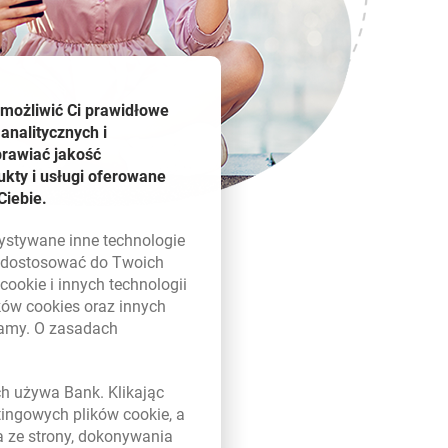
umożliwić Ci prawidłowe
analitycznych i
prawiać jakość
kty i usługi oferowane
Ciebie.
zystywane inne technologie
ą dostosować do Twoich
w
cookie
i innych technologii
ików
cookies
oraz innych
damy. O zasadach
 w nowym oknie
ych używa Bank. Klikając
etingowych plików
cookie
, a
a ze strony, dokonywania