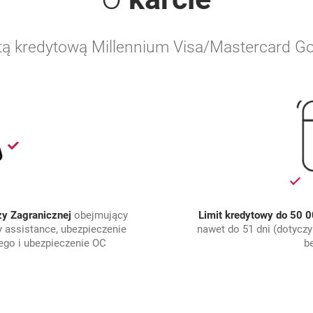
rtą kredytową Millennium Visa/Mastercard G
ży Zagranicznej
obejmujący
Limit kredytowy do 50 0
 assistance, ubezpieczenie
nawet do 51 dni (dotyczy
go i ubezpieczenie OC
b
TNY PAKIET UBEZPIECZENIE W PODRÓŻY ZAGRANICZNEJ