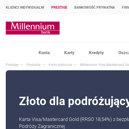
KLIENCI INDYWIDUALNI
PRESTIGE
BANKOWOŚĆ PRYWATNA
FIR
Strona główna Bank Millennium
Konta
Karty
Kredyty
Oszc
Prestige
Produkty
Karty płatnicze
Millennium Visa/Mastercard Go
Złoto dla podróżując
Karta Visa/Mastercard Gold (RRSO 18,54%) z bezp
Podróży Zagranicznej