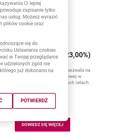
kazywania Ci lepiej
powoduje zapisanie tylko
 nas usług. Możesz wyrazić
ch plików
cookie
oraz
link otwiera się w nowym oknie
odnoszące się do
zycisku Ustawienia
cookies
ygodne Raty (RRSO 23,00%)
ywać w Twojej przeglądarce
e udzielonych zgód nie
którego już dokonano na
ogram kredytowy
Wygodne Raty
pozwala na
spłatę wydatków z karty kredytowej w
wnych, korzystnie oprocentowanych ratach.
Ć
POTWIERDŹ
DOWIEDZ SIĘ WIĘCEJ
WYGODNE RATY (RRSO 12,04%)