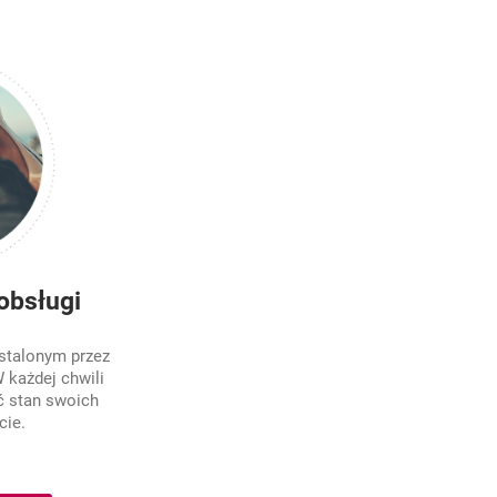
obsługi
stalonym przez
 każdej chwili
ć stan swoich
cie.