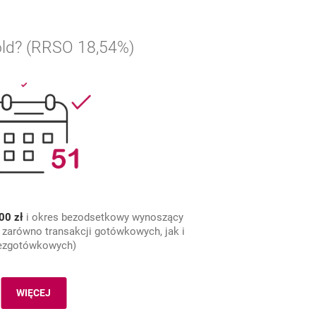
old? (RRSO 18,54%)
00 zł
i okres bezodsetkowy wynoszący
 zarówno transakcji gotówkowych, jak i
ezgotówkowych)
WIĘCEJ
LIMIT KREDYTOWY DO 50 000 ZŁ