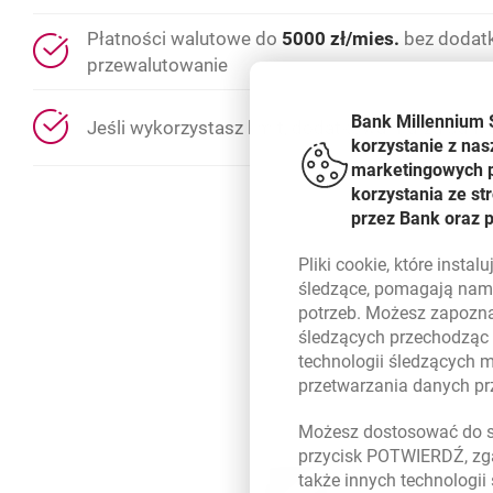
Płatności walutowe do
5000 zł/mies.
bez dodat
przewalutowanie
Bank Millennium 
Jeśli wykorzystasz limit, dodatkowa marża bank
korzystanie z nas
marketingowych pl
korzystania ze s
przez Bank oraz 
Pliki
cookie
, które insta
śledzące, pomagają nam 
potrzeb. Możesz zapozna
śledzących przechodząc
technologii śledzących 
przetwarzania danych p
Możesz dostosować do sw
przycisk POTWIERDŹ, zga
także innych technologii