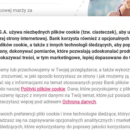
kowej marży za
S.A. używa niezbędnych plików
cookie
(tzw. ciasteczek), aby 
u wyniesie 2%
zej strony internetowej. Bank korzysta również z opcjonalnych 
ików cookie, a także z innych technologii śledzących, aby po
trony, dokonywać pomiarów, które pozwalają udoskonalać produ
pokazywać treści, w tym marketingowe, lepiej dopasowane do 
lujemy lub przechowujemy w Twojej przeglądarce, a także wykor
zrozumieć, w jaki sposób korzystasz ze strony i jak możemy j
ć się z informacjami na temat stosowanych przez Bank plikó
link otwiera się w nowym oknie
 do naszej
Polityki plików
cookie
. Dane, które pozyskujemy z pl
Dodatkowe
korzyści
możemy łączyć z innymi danymi na Twój temat, które już posia
link otwiera się
rzeczytasz więcej pod adresem
Ochrona danych
.
oich preferencji pliki
cookie
i inne technologie śledzące, któr
dzasz się na zapisywanie opcjonalnych analitycznych i mark
 śledzących, które wykorzystamy do poprawy jakości korzystani