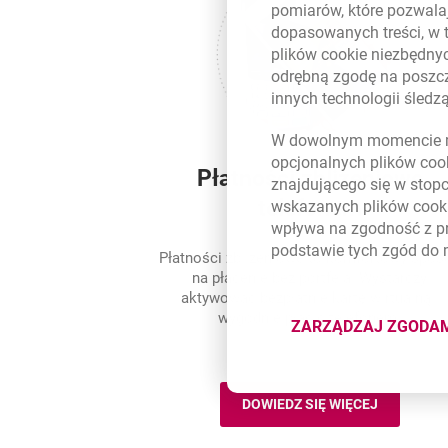
pomiarów, które pozwalaj
dopasowanych treści, w 
plików
cookie
niezbędnyc
odrębną zgodę na poszcz
innych technologii śled
W dowolnym momencie m
opcjonalnych plików
coo
Płatności zbliżeniowe
znajdującego się w stop
telefonem
wskazanych plików
cook
wpływa na zgodność z p
podstawie tych zgód do
Płatności zbliżeniowe to komfortowy spos
na płacenie bez portfela. Wystarczy
aktywować bezpłatnie kartę wirtualną i
wygodnie płacić telefonem.
ZARZĄDZAJ ZGODA
DOTYCZĄ
DOWIEDZ SIĘ WIĘCEJ
PŁATNOŚCI ZBLIŻE