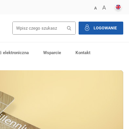
ENGL
POWIĘK
A
ZMNIEJSZ FONT
A
LOGOWANIE
zamknij
 elektroniczna
Wsparcie
Kontakt