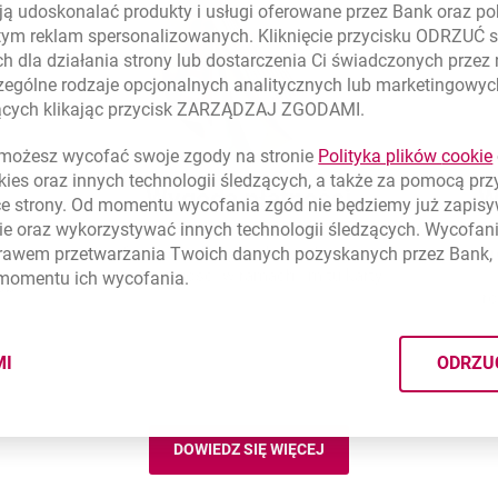
ą udoskonalać produkty i usługi oferowane przez Bank oraz po
tym reklam spersonalizowanych. Kliknięcie przycisku ODRZUĆ s
h dla działania strony lub dostarczenia Ci świadczonych przez
ególne rodzaje opcjonalnych analitycznych lub marketingowy
zących klikając przycisk ZARZĄDZAJ ZGODAMI.
ożesz wycofać swoje zgody na stronie
Polityka plików
cookie
kies
oraz innych technologii śledzących, a także za pomocą pr
Wygoda płatności
W
ce strony. Od momentu wycofania zgód nie będziemy już zapis
ie
oraz wykorzystywać innych technologii śledzących. Wycofani
rawem przetwarzania Twoich danych pozyskanych przez Bank, 
Komfortowe zakupy w sklepach i internecie
Pr
oraz płatności w ramach limitu karty.
 momentu ich wycofania.
ób
ró
MI
ODRZU
CYMI PLIKÓW
COOKIES
DOWIEDZ SIĘ WIĘCEJ
NIOWE TELEFONEM
WYGODA PŁATNOŚCI