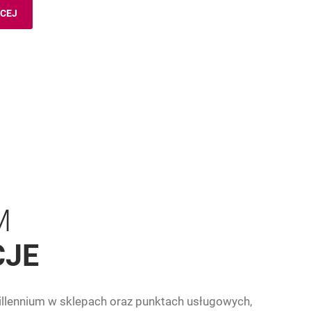
ĘCEJ
RT I WYGODA
M
CJE
llennium w sklepach oraz punktach usługowych,