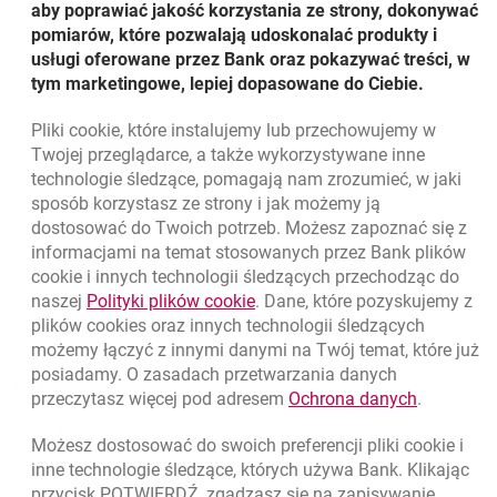
aby poprawiać jakość korzystania ze strony, dokonywać
Millennium Mastercard Prepaid
pomiarów, które pozwalają udoskonalać produkty i
doskonały pomysł na prezent lub elektroniczne
usługi oferowane przez Bank oraz pokazywać treści, w
kieszonkowe
tym marketingowe, lepiej dopasowane do Ciebie.
możliwość wielokrotnego zasilania
Pliki
cookie
, które instalujemy lub przechowujemy w
Twojej przeglądarce, a także wykorzystywane inne
ZAMÓW KARTĘ
WIĘCEJ
OTWIERA SIĘ W NOWEJ KARCIE
technologie śledzące, pomagają nam zrozumieć, w jaki
sposób korzystasz ze strony i jak możemy ją
dostosować do Twoich potrzeb. Możesz zapoznać się z
informacjami na temat stosowanych przez Bank plików
Nawigacja dolna
801 331 331
cookie
i innych technologii śledzących przechodząc do
Zadzwoń do nas
Migam
link otwiera się w nowym oknie
naszej
Polityki plików
cookie
. Dane, które pozyskujemy z
(+48) 22 598 40 40
plików
cookies
oraz innych technologii śledzących
możemy łączyć z innymi danymi na Twój temat, które już
posiadamy. O zasadach przetwarzania danych
otwiera się w nowej karcie
Znajdź placówkę lub bankomat
link otwie
przeczytasz więcej pod adresem
Ochrona danych
.
otwiera się w nowej karcie
Napisz do nas
Możesz dostosować do swoich preferencji pliki
cookie
i
otwiera się w nowej karcie
inne technologie śledzące, których używa Bank. Klikając
Oceń nas
przycisk POTWIERDŹ, zgadzasz się na zapisywanie