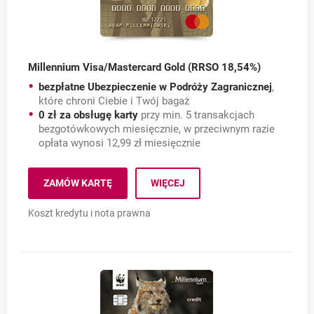
Millennium Visa/Mastercard Gold (RRSO 18,54%)
bezpłatne Ubezpieczenie w Podróży Zagranicznej
,
które chroni Ciebie i Twój bagaż
0 zł za obsługę karty
przy min. 5 transakcjach
bezgotówkowych miesięcznie, w przeciwnym razie
opłata wynosi 12,99 zł miesięcznie
Millennium Visa/Masterc
ZAMÓW KARTĘ
WIĘCEJ
MILLENNIUM VISA/MASTERCARD GOLD (RRSO 18,54
OTWIERA SIĘ W NOWEJ KARCIE
Koszt kredytu i nota prawna