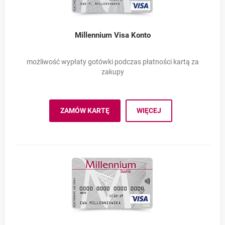
Millennium Visa Konto
możliwość wypłaty gotówki podczas płatności kartą za
zakupy
Millennium Vis
ZAMÓW KARTĘ
WIĘCEJ
MILLENNIUM VISA KONTO
OTWIERA SIĘ W NOWEJ KARCIE