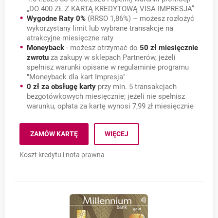
„DO 400 ZŁ Z KARTĄ KREDYTOWĄ VISA IMPRESJA”
Wygodne Raty 0%
(RRSO 1,86%) – możesz rozłożyć
wykorzystany limit lub wybrane transakcje na
atrakcyjne miesięczne raty
Moneyback
- możesz otrzymać do
50 zł miesięcznie
zwrotu
za zakupy w sklepach Partnerów, jeżeli
spełnisz warunki opisane w regulaminie programu
"Moneyback dla kart Impresja"
0 zł za obsługę karty
przy min. 5 transakcjach
bezgotówkowych miesięcznie; jeżeli nie spełnisz
warunku, opłata za kartę wynosi 7,99 zł miesięcznie
Millennium Impresja (RR
ZAMÓW KARTĘ
WIĘCEJ
MILLENNIUM IMPRESJA (RRSO 18,28%)
OTWIERA SIĘ W NOWEJ KARCIE
Koszt kredytu i nota prawna