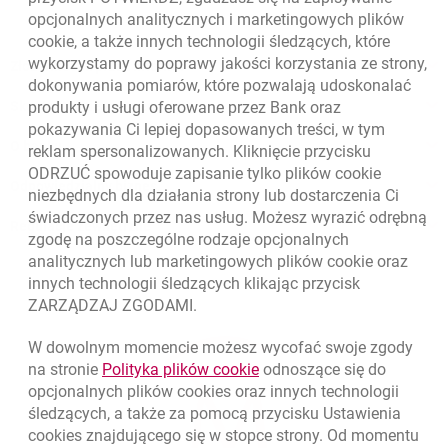
opcjonalnych analitycznych i marketingowych plików
cookie
, a także innych technologii śledzących, które
wykorzystamy do poprawy jakości korzystania ze strony,
Złóż wniosek przez internet
dokonywania pomiarów, które pozwalają udoskonalać
Skontaktuj się ze Specjalistą
produkty i usługi oferowane przez Bank oraz
pokazywania Ci lepiej dopasowanych treści, w tym
O banku
reklam spersonalizowanych. Kliknięcie przycisku
ODRZUĆ spowoduje zapisanie tylko plików
cookie
Odpowiedzialny biznes
niezbędnych dla działania strony lub dostarczenia Ci
świadczonych przez nas usług. Możesz wyrazić odrębną
Regulacje zewnętrzne
zgodę na poszczególne rodzaje opcjonalnych
analitycznych lub marketingowych plików
cookie
oraz
innych technologii śledzących klikając przycisk
ZARZĄDZAJ ZGODAMI.
W dowolnym momencie możesz wycofać swoje zgody
link otwiera się w nowym o
na stronie
Polityka plików
cookie
odnoszące się do
opcjonalnych plików
cookies
oraz innych technologii
śledzących, a także za pomocą przycisku Ustawienia
cookies
znajdującego się w stopce strony. Od momentu