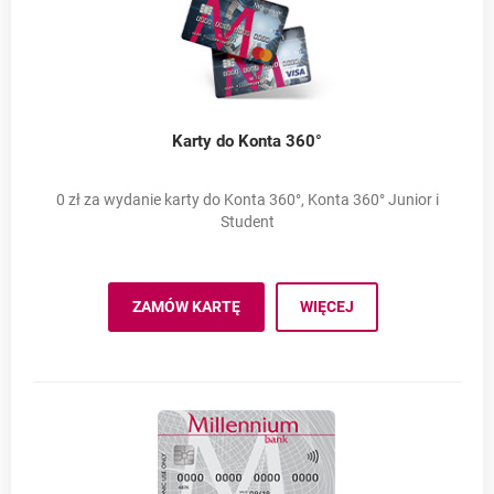
Karty do Konta 360°
0 zł za wydanie karty do Konta 360°, Konta 360° Junior i
Student
Millennium Visa
ZAMÓW KARTĘ
WIĘCEJ
MILLENNIUM VISA KONTO 360°
OTWIERA SIĘ W NOWEJ KARCIE