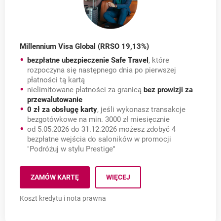
Millennium Visa Global (RRSO 19,13%)
bezpłatne ubezpieczenie Safe Travel
, które
rozpoczyna się następnego dnia po pierwszej
płatności tą kartą
nielimitowane płatności za granicą
bez prowizji za
przewalutowanie
0 zł za obsługę karty
, jeśli wykonasz transakcje
bezgotówkowe na min. 3000 zł miesięcznie
od 5.05.2026 do 31.12.2026 możesz zdobyć 4
bezpłatne wejścia do saloników w promocji
"Podróżuj w stylu Prestige"
ZAMÓW KARTĘ
WIĘCEJ
O KARTĘ MILLENNIUM VISA GLOBAL.
Koszt kredytu i nota prawna