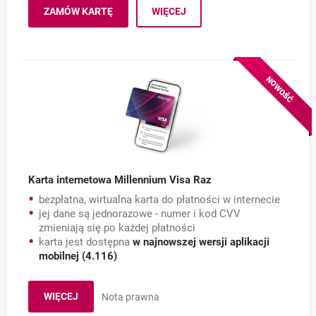
ZAMÓW KARTĘ
WIĘCEJ
DO KONTA MILLENNIUM 360°
OTWIERA SIĘ W NOWEJ KARCIE
O: KARTY DO KONTA MILLENNIU
Karta internetowa Millennium Visa Raz
bezpłatna, wirtualna karta do płatności w internecie
jej dane są jednorazowe - numer i kod CVV
zmieniają się po każdej płatności
karta jest dostępna
w najnowszej wersji aplikacji
mobilnej (4.116)
WIĘCEJ
Nota prawna
O KARCIE INTERNETOWEJ MILLENNIUM VISA RAZ