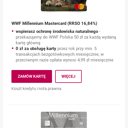
WWF Millennium Mastercard (RRSO 16,84%)
wspierasz ochronę środowiska naturalnego
-
przekazujemy do WWF Polska 50 zł za każdą wydaną
kartę główną
0 zł za obsługę karty
przez rok przy min. 5
transakcjach bezgotówkowych miesięcznie, w
przeciwnym razie opłata wynosi 4,99 zł miesięcznie
WWF Millennium Masterc
ZAMÓW KARTĘ
WIĘCEJ
WWF MILLENNIUM MASTERCARD (RRSO 16,84%)
Koszt kredytu i nota prawna