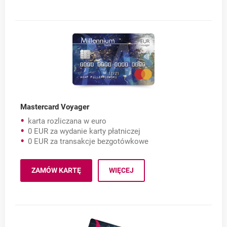
Mastercard Voyager
karta rozliczana w euro
0 EUR za wydanie karty płatniczej
0 EUR za transakcje bezgotówkowe
Mastercard Voyager
ZAMÓW KARTĘ
WIĘCEJ
MASTERCARD VOYAGER