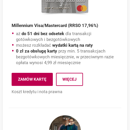
Millennium Visa/Mastercard (RRSO 17,96%)
aż
do 51 dni bez odsetek
dla transakcji
gotówkowych i bezgotówkowych
możesz rozkładać
wydatki kartą na raty
0 zł za obsługę karty
przy min. 5 transakcjach
bezgotówkowych miesięcznie, w przeciwnym razie
opłata wynosi 4,99 zł miesięcznie
Millennium Visa/Master
ZAMÓW KARTĘ
WIĘCEJ
MILLENNIUM VISA/MASTERCARD (RRSO 17,96%)
OTWIERA SIĘ W NOWEJ KARCIE
Koszt kredytu i nota prawna