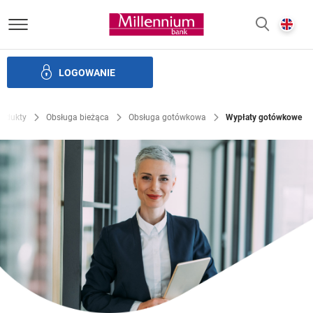
Bank Millennium homepage
E
SZUKAJ
z
LOGOWANIE
Finansowanie handlu
Produkty skarbu
Bankowość elek
rodukty
Obsługa bieżąca
Obsługa gotówkowa
Wypłaty gotówkowe