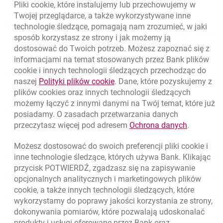
Pliki
cookie
, które instalujemy lub przechowujemy w
Nawigacja dolna
Twojej przeglądarce, a także wykorzystywane inne
801 31 31 31
Zadzwoń do nas
technologie śledzące, pomagają nam zrozumieć, w jaki
Migam
(+48) 22 598 41 61
sposób korzystasz ze strony i jak możemy ją
dostosować do Twoich potrzeb. Możesz zapoznać się z
informacjami na temat stosowanych przez Bank plików
cookie
i innych technologii śledzących przechodząc do
otwiera się w nowej karcie
Znajdź placówkę lub bankomat
link otwiera się w nowym oknie
naszej
Polityki plików
cookie
. Dane, które pozyskujemy z
plików
cookies
oraz innych technologii śledzących
otwiera się w nowej karcie
Napisz do nas
możemy łączyć z innymi danymi na Twój temat, które już
otwiera się w nowej karcie
Oceń nas
posiadamy. O zasadach przetwarzania danych
link otwie
przeczytasz więcej pod adresem
Ochrona danych
.
Możesz dostosować do swoich preferencji pliki
cookie
i
inne technologie śledzące, których używa Bank. Klikając
Skontaktuj się z Doradcą
przycisk POTWIERDŹ, zgadzasz się na zapisywanie
Dodatkowe produkty i usługi
opcjonalnych analitycznych i marketingowych plików
cookie
, a także innych technologii śledzących, które
O banku
wykorzystamy do poprawy jakości korzystania ze strony,
dokonywania pomiarów, które pozwalają udoskonalać
Odpowiedzialny biznes
produkty i usługi oferowane przez Bank oraz