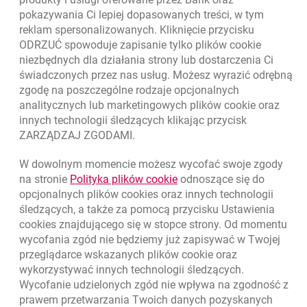
pokazywania Ci lepiej dopasowanych treści, w tym
Regulacje zewnętrzne
reklam spersonalizowanych. Kliknięcie przycisku
ODRZUĆ spowoduje zapisanie tylko plików
cookie
niezbędnych dla działania strony lub dostarczenia Ci
Kursy wymiany walut
świadczonych przez nas usług. Możesz wyrazić odrębną
zgodę na poszczególne rodzaje opcjonalnych
WALUTA
KUPNO
SPRZEDAŻ
analitycznych lub marketingowych plików
cookie
oraz
Kursy wymiany walut. Data aktualizacji: 7.08.2026, 12:53:25
innych technologii śledzących klikając przycisk
EUR
4.1346
4.4568
ZARZĄDZAJ ZGODAMI.
USD
3.5711
3.8493
CHF
4.4312
4.7764
W dowolnym momencie możesz wycofać swoje zgody
link otwiera się w nowym o
na stronie
Polityka plików
cookie
odnoszące się do
GBP
4.822
5.1978
opcjonalnych plików
cookies
oraz innych technologii
śledzących, a także za pomocą przycisku Ustawienia
k
7.08.2026, 12:53:25
Zobacz wszystkie
cookies
znajdującego się w stopce strony. Od momentu
wycofania zgód nie będziemy już zapisywać w Twojej
przeglądarce wskazanych plików
cookie
oraz
otwiera się w nowej karcie
otwiera 
Ochrona danych
Ustawienia
cookies
Zastrzeżenia prawne
wykorzystywać innych technologii śledzących.
Wycofanie udzielonych zgód nie wpływa na zgodność z
otwiera się w nowej karcie
Mapa strony
prawem przetwarzania Twoich danych pozyskanych