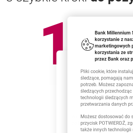
1
Bank Millennium 
korzystanie z nas
marketingowych pl
korzystania ze s
przez Bank oraz 
Pliki
cookie
, które insta
śledzące, pomagają nam 
potrzeb. Możesz zapozna
śledzących przechodząc
technologii śledzących 
przetwarzania danych p
3 szybkie kroki
do pożyczki 
Możesz dostosować do sw
Wypełnij wniosek o
pożyczkę przez internet
przycisk POTWIERDŹ, zga
także innych technologii