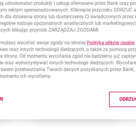
ą udoskonalać produkty i usługi oferowane przez Bank oraz po
Skorzystaj z bezpiecznej
tym reklam spersonalizowanych. Kliknięcie przycisku ODRZUĆ s
opcji udostępnienia historii
h dla działania strony lub dostarczenia Ci świadczonych przez
z Twojego konta w innym
ególne rodzaje opcjonalnych analitycznych lub marketingowy
banku. Możesz skorzystać z
zących klikając przycisk ZARZĄDZAJ ZGODAMI.
tej formy weryfikacji, jeżeli
Twoje wynagrodzenie z
WKOWĄ
EJ KARCIE
ożesz wycofać swoje zgody na stronie
Polityka plików
cookie
tytułu umowy o pracę
kies
oraz innych technologii śledzących, a także za pomocą pr
wpływa do jednego z tych
ce strony. Od momentu wycofania zgód nie będziemy już zapis
banków: Alior Banku, ING
Banku Śląskiego, mBanku,
ie
oraz wykorzystywać innych technologii śledzących. Wycofani
Erste Bank, BNP Paribas,
rawem przetwarzania Twoich danych pozyskanych przez Bank, 
VeloBanku, PKO BP lub
 momentu ich wycofania.
Banku Pekao S.A.
MI
ODRZU
CYMI PLIKÓW
COOKIES