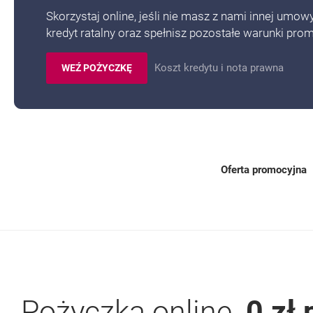
Skorzystaj online, jeśli nie masz z nami innej umo
kredyt ratalny oraz spełnisz pozostałe warunki prom
Dla: 
Koszt kredytu i nota prawna
WEŹ POŻYCZKĘ
WNIOSEK O POŻYCZKĘ GOTÓWKOWĄ.
Oferta promocyjna
Pożyczka online.
0 zł 