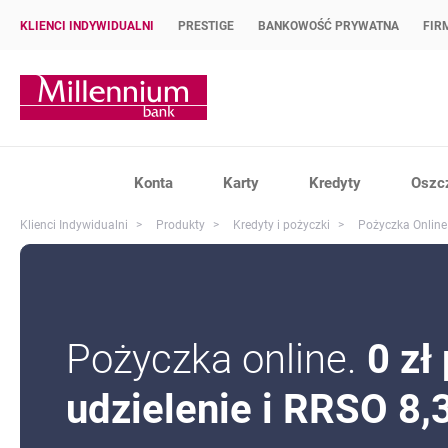
KLIENCI INDYWIDUALNI
PRESTIGE
BANKOWOŚĆ PRYWATNA
FIR
Strona główna Bank Millennium
Konta
Karty
Kredyty
Oszc
Klienci Indywidualni
Produkty
Kredyty i pożyczki
Pożyczka Online
Pożyczka online.
0 zł
udzielenie i RRSO 8,