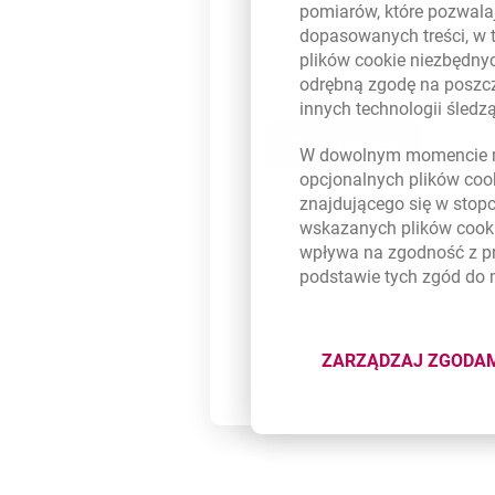
Uzupełnij swoje dane i
pomiarów, które pozwalaj
wybierz szczegóły pożyczki.
dopasowanych treści, w 
Określ, ile chcesz pożyczyć i
plików
cookie
niezbędnyc
jak długo chcesz spłacać -
odrębną zgodę na poszcz
od 6 do 70 miesięcy.
innych technologii śled
ZŁÓŻ WNIOSEK
O POŻYCZKĘ GOTÓ
OTWIERA SIĘ W NOW
W dowolnym momencie m
opcjonalnych plików
coo
znajdującego się w stop
wskazanych plików
cook
wpływa na zgodność z p
podstawie tych zgód do
ZARZĄDZAJ ZGODA
DOTYCZĄ