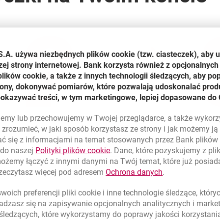
2
S.A. używa niezbędnych plików
cookie
(tzw. ciasteczek), aby 
zej strony internetowej. Bank korzysta również z opcjonalnych 
ików cookie, a także z innych technologii śledzących, aby po
trony, dokonywać pomiarów, które pozwalają udoskonalać produ
pokazywać treści, w tym marketingowe, lepiej dopasowane do 
lujemy lub przechowujemy w Twojej przeglądarce, a także wykor
zrozumieć, w jaki sposób korzystasz ze strony i jak możemy j
ć się z informacjami na temat stosowanych przez Bank plikó
link otwiera się w nowym oknie
 do naszej
Polityki plików
cookie
. Dane, które pozyskujemy z pl
możemy łączyć z innymi danymi na Twój temat, które już posia
link otwiera się
rzeczytasz więcej pod adresem
Ochrona danych
.
na Twoim koncie
-
3 szybkie kroki
do pożyczki na Twoim ko
oich preferencji pliki
cookie
i inne technologie śledzące, któr
Potwierdź swój dochód
bez wychodzenia z
dzasz się na zapisywanie opcjonalnych analitycznych i mark
domu
 śledzących, które wykorzystamy do poprawy jakości korzystani