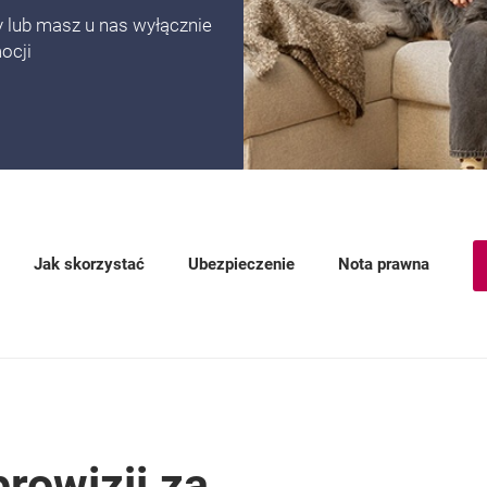
wy lub masz u nas wyłącznie
ocji
Pożyczki Gotówkowej w promocji.
Jak skorzystać
Ubezpieczenie
Nota prawna
prowizji za