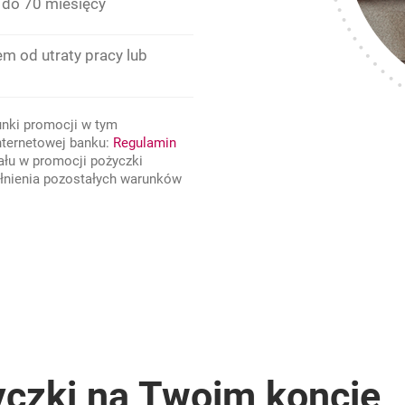
 do 70 miesięcy
m od utraty pracy lub
unki promocji w tym
nternetowej banku:
Regulamin
się w nowym oknie
 nowej karcie
iału w promocji pożyczki
łnienia pozostałych warunków
yczki na Twoim koncie