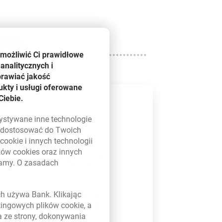
3
umożliwić Ci prawidłowe
analitycznych i
prawiać jakość
kty i usługi oferowane
Ciebie.
zystywane inne technologie
ą dostosować do Twoich
w
cookie
i innych technologii
ików
cookies
oraz innych
damy. O zasadach
 w nowym oknie
ncie
-
3 szybkie kroki
do pożyczki na Twoim koncie
-
ych używa Bank. Klikając
Zaakceptuj umowę
online i korzystaj z
etingowych plików
cookie
, a
pieniędzy
a ze strony, dokonywania