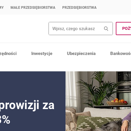
MY
MAŁE PRZEDSIĘBIORSTWA
PRZEDSIĘBIORSTWA
Wyszukiwanie
Wyszuk
POŻ
zędności
Inwestycje
Ubezpieczenia
Bankowość
 prowizji za
3%