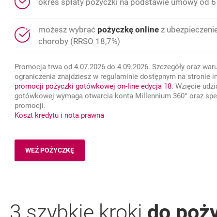
okres spłaty pożyczki na podstawie umowy od 6
możesz wybrać
pożyczkę online
z ubezpieczenie
choroby (RRSO 18,7%)
Promocja trwa od 4.07.2026 do 4.09.2026. Szczegóły oraz war
ograniczenia znajdziesz w regulaminie dostępnym na stronie i
link otwiera 
otwiera się w
promocji pożyczki gotówkowej on-line edycja 18
. Wzięcie udz
gotówkowej wymaga otwarcia konta Millennium 360° oraz spe
promocji.
dla: Pożyczka Gotówkowa
Koszt kredytu i nota prawna
WEŹ POŻYCZKĘ
WNIOSEK O POŻYCZKĘ GOTÓWKOWĄ
3 szybkie kroki
do poż