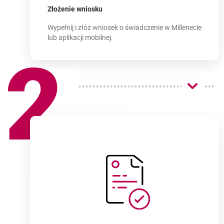
Jak wygląda
proces składania wniosku
-
Złożenie wniosku
Wypełnij i złóż wniosek o świadczenie w Millenecie
lub aplikacji mobilnej.
2