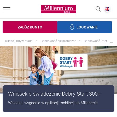
Bank Millennium homepage
E
SZUKAJ
z
ZAŁÓŻ KONTO
LOGOWANIE
zczędności
Inwestycje
Ubezpieczenia
Bankowość elek
Pr
...
Klienci Indywidualni
Bankowość elektroniczna
Bankowość internetow
Wniosek o świadczenie Dobry Start 300+
Wnioskuj wygodnie w aplikacji mobilnej lub Millenecie