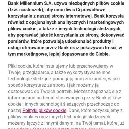
Bank Millennium S.A. używa niezbędnych plików
cookie
(tzw. ciasteczek), aby umożliwić Ci prawidłowe
Ze względów bezpieczeństwa czas trwania sesji w Millenecie jest
korzystanie z naszej strony internetowej. Bank korzysta
ograniczony; po jego upływie następuje wylogowanie z Millenetu, a
dane wprowadzone we wniosku zostają automatycznie zapisane.
również z opcjonalnych analitycznych i marketingowych
Czas trwania sesji sprawdzisz pod przyciskiem „Wyloguj" w
plików cookie, a także z innych technologii śledzących,
Millenecie.
aby poprawiać jakość korzystania ze strony, dokonywać
pomiarów, które pozwalają udoskonalać produkty i
usługi oferowane przez Bank oraz pokazywać treści, w
Standardowe zasady bezpieczeństwa w systemie
tym marketingowe, lepiej dopasowane do Ciebie.
Millenet
Pliki
cookie
, które instalujemy lub przechowujemy w
Twojej przeglądarce, a także wykorzystywane inne
technologie śledzące, pomagają nam zrozumieć, w jaki
sposób korzystasz ze strony i jak możemy ją
dostosować do Twoich potrzeb. Możesz zapoznać się z
informacjami na temat stosowanych przez Bank plików
Nawigacja dolna
801 331 331
cookie
i innych technologii śledzących przechodząc do
Zadzwoń do nas
Migam
link otwiera się w nowym oknie
naszej
Polityki plików
cookie
. Dane, które pozyskujemy z
(+48) 22 598 40 40
plików
cookies
oraz innych technologii śledzących
możemy łączyć z innymi danymi na Twój temat, które już