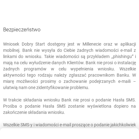
Bezpieczeństwo
Wniosek Dobry Start dostępny jest w Millenecie oraz w aplikacji
Bezpieczeństwo
mobilnej. Bank nie wysyła do Ciebie żadnych wiadomości e-mail z
linkami do wniosku. Takie wiadomości są przykładem „phishingu” i
mają na celu wyłudzenie danych Klientów. Bank nie prosi o instalację
żadnych programów w celu wypełnienia wniosku. Wszelkie
aktywności tego rodzaju należy zgłaszać pracownikom Banku. W
miarę możliwości prosimy o zachowanie podejrzanych e-maili –
ułatwią nam one zidentyfikowanie problemu.
W trakcie składania wniosku Bank nie prosi o podanie Hasła SMS.
Prośba o podanie Hasła SMS zostanie wyświetlona dopiero na
zakończenie składania wniosku.
Wszelkie SMS-y i wiadomości e-mail proszące o podanie jakichkolwiek
danych w związku z programem Dobry Start warto zweryfikować
najpierw z pracownikiem Banku.