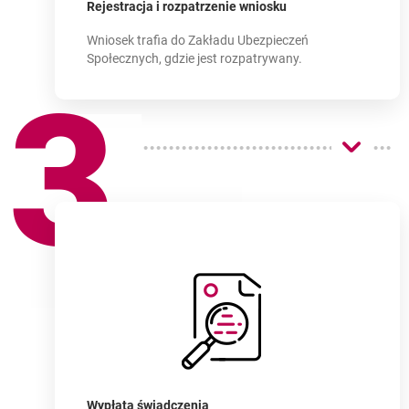
Jak wygląda
proces składania wniosku
-
Rejestracja i rozpatrzenie wniosku
Wniosek trafia do Zakładu Ubezpieczeń
Społecznych, gdzie jest rozpatrywany.
3
Jak wygląda
proces składania wniosku
-
Wypłata świadczenia