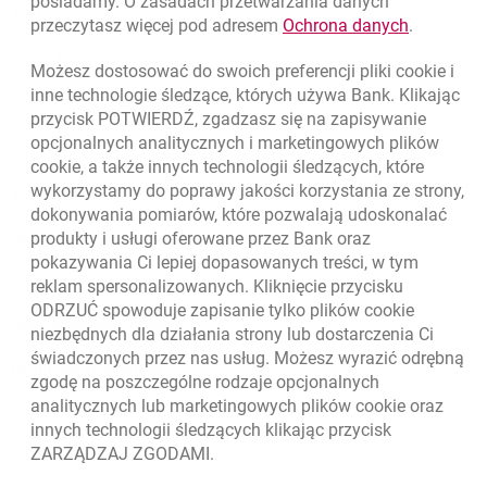
posiadamy. O zasadach przetwarzania danych
otwiera się w nowej karcie
Znajdź placówkę lub bankomat
link otwie
przeczytasz więcej pod adresem
Ochrona danych
.
otwiera się w nowej karcie
Napisz do nas
Możesz dostosować do swoich preferencji pliki
cookie
i
otwiera się w nowej karcie
inne technologie śledzące, których używa Bank. Klikając
Oceń nas
przycisk POTWIERDŹ, zgadzasz się na zapisywanie
opcjonalnych analitycznych i marketingowych plików
cookie
, a także innych technologii śledzących, które
wykorzystamy do poprawy jakości korzystania ze strony,
Złóż wniosek przez internet
dokonywania pomiarów, które pozwalają udoskonalać
produkty i usługi oferowane przez Bank oraz
Skontaktuj się ze Specjalistą
pokazywania Ci lepiej dopasowanych treści, w tym
O banku
reklam spersonalizowanych. Kliknięcie przycisku
ODRZUĆ spowoduje zapisanie tylko plików
cookie
Odpowiedzialny biznes
niezbędnych dla działania strony lub dostarczenia Ci
świadczonych przez nas usług. Możesz wyrazić odrębną
Regulacje zewnętrzne
zgodę na poszczególne rodzaje opcjonalnych
analitycznych lub marketingowych plików
cookie
oraz
innych technologii śledzących klikając przycisk
ZARZĄDZAJ ZGODAMI.