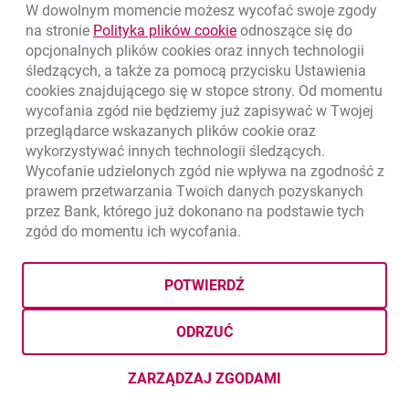
W dowolnym momencie możesz wycofać swoje zgody
link otwiera się w nowym o
na stronie
Polityka plików
cookie
odnoszące się do
opcjonalnych plików
cookies
oraz innych technologii
śledzących, a także za pomocą przycisku Ustawienia
cookies
znajdującego się w stopce strony. Od momentu
wycofania zgód nie będziemy już zapisywać w Twojej
przeglądarce wskazanych plików
cookie
oraz
wykorzystywać innych technologii śledzących.
Wycofanie udzielonych zgód nie wpływa na zgodność z
prawem przetwarzania Twoich danych pozyskanych
przez Bank, którego już dokonano na podstawie tych
zgód do momentu ich wycofania.
otwiera się w nowej karcie
otwiera 
Ochrona danych
Ustawienia
cookies
Zastrzeżenia prawne
otwiera się w nowej karcie
Mapa strony
POTWIERDŹ
BIC (Swift): BIGBPLPWXXX
Copyright
© Bank Millennium SA
ODRZUĆ
Goodie
otwiera się w nowej karcie
Twitter
otwiera się w nowej karcie
YouTube
otwiera się w nowej karcie
LinkedIn
otwiera się w nowej kar
ZARZĄDZAJ ZGODAMI
DOTYCZĄCYMI PLIKÓW
COOKI