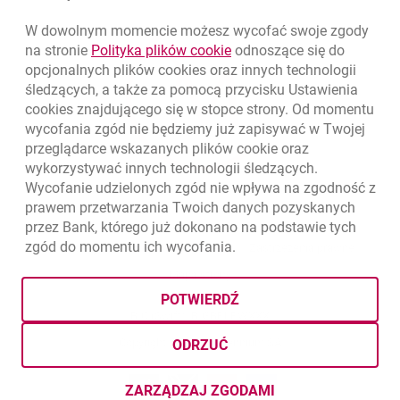
W dowolnym momencie możesz wycofać swoje zgody
link otwiera się w nowym o
na stronie
Polityka plików
cookie
odnoszące się do
opcjonalnych plików
cookies
oraz innych technologii
śledzących, a także za pomocą przycisku Ustawienia
cookies
znajdującego się w stopce strony. Od momentu
wycofania zgód nie będziemy już zapisywać w Twojej
przeglądarce wskazanych plików
cookie
oraz
wykorzystywać innych technologii śledzących.
Wycofanie udzielonych zgód nie wpływa na zgodność z
prawem przetwarzania Twoich danych pozyskanych
przez Bank, którego już dokonano na podstawie tych
zgód do momentu ich wycofania.
otwiera się w nowej karcie
otwiera 
Ochrona danych
Ustawienia
cookies
Zastrzeżenia prawne
otwiera się w nowej karcie
Mapa strony
POTWIERDŹ
BIC (Swift): BIGBPLPWXXX
Copyright
© Bank Millennium SA
ODRZUĆ
Goodie
otwiera się w nowej karcie
Twitter
otwiera się w nowej karcie
YouTube
otwiera się w nowej karcie
LinkedIn
otwiera się w nowej kar
ZARZĄDZAJ ZGODAMI
DOTYCZĄCYMI PLIKÓW
COOKI