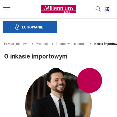
Bank Millennium homepage
E
SZUKAJ
z
LOGOWANIE
Finansowanie handlu
Produkty skarbu
Bankowość elek
Przedsiębiorstwa
Produkty
Finansowanie handlu
Inkaso importo
O inkasie importowym