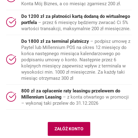
Konta Mój Biznes, a co miesiąc zgarniesz 200 zł.
Do 1200 zł za płatności kartą dodaną do wirtualnego
portfela
– przez 6 miesięcy będziemy zwracać Ci 5%
wartości transakcji, maksymalnie 200 zł miesięcznie.
Do 1800 zł za terminal płatniczy
– podpisz umowę z
Paytel lub Millennium POS na okres 12 miesięcy do
końca następnego miesiąca kalendarzowego po
podpisaniu umowy o konto. Następnie przez 6
kolejnych miesięcy zapewnisz wpływ z terminala w
wysokości min. 1000 zł miesięcznie. Za każdy taki
miesiąc otrzymasz 300 zł
800 zł za opłacenie raty leasingu przelewem do
Millennium Leasing
– z konta otwartego w promocji
– wykonaj taki przelew do 31.12.2026
ZAŁÓŻ KONTO
KONTO MÓJ BIZNES.
OTWIERA SIĘ W NOWEJ KARCIE