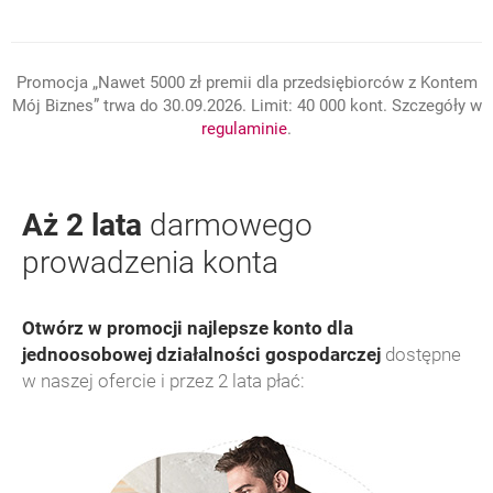
Promocja „Nawet 5000 zł premii dla przedsiębiorców z Kontem
Mój Biznes” trwa do 30.09.2026. Limit: 40 000 kont. Szczegóły w
Link otwiera się w nowym o
otwiera się w nowej karcie
regulaminie
.
Aż 2 lata
darmowego
prowadzenia konta
Otwórz w promocji najlepsze konto dla
jednoosobowej działalności gospodarczej
dostępne
w naszej ofercie i przez 2 lata płać: