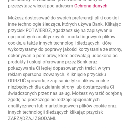
link otwie
przeczytasz więcej pod adresem
Ochrona danych
.
otwiera się w nowej karcie
Znajdź placówkę lub bankomat
Możesz dostosować do swoich preferencji pliki
cookie
i
inne technologie śledzące, których używa Bank. Klikając
otwiera się w nowej karcie
Napisz do nas
przycisk POTWIERDŹ, zgadzasz się na zapisywanie
otwiera się w nowej karcie
Oceń nas
opcjonalnych analitycznych i marketingowych plików
cookie
, a także innych technologii śledzących, które
wykorzystamy do poprawy jakości korzystania ze strony,
dokonywania pomiarów, które pozwalają udoskonalać
Skontaktuj się ze Specjalistą
produkty i usługi oferowane przez Bank oraz
pokazywania Ci lepiej dopasowanych treści, w tym
O banku
reklam spersonalizowanych. Kliknięcie przycisku
ODRZUĆ spowoduje zapisanie tylko plików
cookie
Odpowiedzialny biznes
niezbędnych dla działania strony lub dostarczenia Ci
świadczonych przez nas usług. Możesz wyrazić odrębną
Regulacje zewnętrzne
zgodę na poszczególne rodzaje opcjonalnych
analitycznych lub marketingowych plików
cookie
oraz
innych technologii śledzących klikając przycisk
Kursy wymiany walut
ZARZĄDZAJ ZGODAMI.
WALUTA