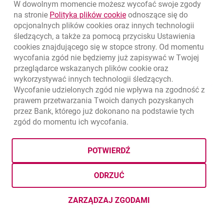
KUPNO
SPRZEDAŻ
W dowolnym momencie możesz wycofać swoje zgody
Kursy wymiany walut. Data aktualizacji: 7.08.2026, 12:53:25
link otwiera się w nowym o
na stronie
Polityka plików
cookie
odnoszące się do
EUR
4.1346
4.4568
opcjonalnych plików
cookies
oraz innych technologii
USD
3.5711
3.8493
śledzących, a także za pomocą przycisku Ustawienia
cookies
znajdującego się w stopce strony. Od momentu
CHF
4.4312
4.7764
wycofania zgód nie będziemy już zapisywać w Twojej
GBP
4.822
5.1978
przeglądarce wskazanych plików
cookie
oraz
wykorzystywać innych technologii śledzących.
k
7.08.2026, 12:53:25
Zobacz wszystkie
Wycofanie udzielonych zgód nie wpływa na zgodność z
prawem przetwarzania Twoich danych pozyskanych
przez Bank, którego już dokonano na podstawie tych
zgód do momentu ich wycofania.
otwiera się w nowej karcie
otwiera 
Ochrona danych
Ustawienia
cookies
Zastrzeżenia prawne
otwiera się w nowej karcie
Mapa strony
POTWIERDŹ
BIC (Swift): BIGBPLPWXXX
Copyright
© Bank Millennium SA
ODRZUĆ
Goodie
otwiera się w nowej karcie
Twitter
otwiera się w nowej karcie
YouTube
otwiera się w nowej karcie
LinkedIn
otwiera się w nowej kar
ZARZĄDZAJ ZGODAMI
DOTYCZĄCYMI PLIKÓW
COOKI