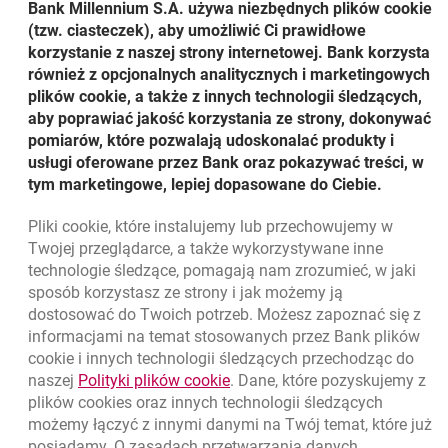
Bank Millennium S.A. używa niezbędnych plików
cookie
bankach: w PLN oraz EUR do krajów EOG i SEPA w trybie
(tzw. ciasteczek), aby umożliwić Ci prawidłowe
standardowym bez opłat. W ww. promocji może wziąć udział
korzystanie z naszej strony internetowej. Bank korzysta
podmiot, który nie był stroną umowy rachunku rozliczeniowego w
również z opcjonalnych analitycznych i marketingowych
złotych dla Klientów Biznes w okresie 1.04.2024-31.03.2025 r., oraz
plików cookie, a także z innych technologii śledzących,
udzielił wszystkich zgód marketingowych i handlowych. Za
przystąpienie do ww. promocji uznaje się zawarcie umowy o Konto
aby poprawiać jakość korzystania ze strony, dokonywać
Mój Biznes w złotych. Promocja „Rozwiń swój biznes z Kontem Mój
pomiarów, które pozwalają udoskonalać produkty i
Biznes” trwa od 01.04.2025 r. do czasu jej zakończenia, o czym Bank
usługi oferowane przez Bank oraz pokazywać treści, w
poinformuje na stronie http://www.bankmillennium.pl. Szczegóły w
tym marketingowe, lepiej dopasowane do Ciebie.
Li
ot
regulaminie promocji „Rozwiń swój biznes z Kontem Mój Biznes”
,
który jest dostępny w placówkach Banku oraz na stronie
Pliki
cookie
, które instalujemy lub przechowujemy w
https://www.bankmillennium.pl.
Twojej przeglądarce, a także wykorzystywane inne
technologie śledzące, pomagają nam zrozumieć, w jaki
sposób korzystasz ze strony i jak możemy ją
dostosować do Twoich potrzeb. Możesz zapoznać się z
informacjami na temat stosowanych przez Bank plików
cookie
i innych technologii śledzących przechodząc do
Nawigacja dolna
link otwiera się w nowym oknie
naszej
Polityki plików
cookie
. Dane, które pozyskujemy z
801 31 31 31
Zadzwoń do nas
plików
cookies
oraz innych technologii śledzących
Migam
(+48) 22 598 41 61
możemy łączyć z innymi danymi na Twój temat, które już
posiadamy. O zasadach przetwarzania danych