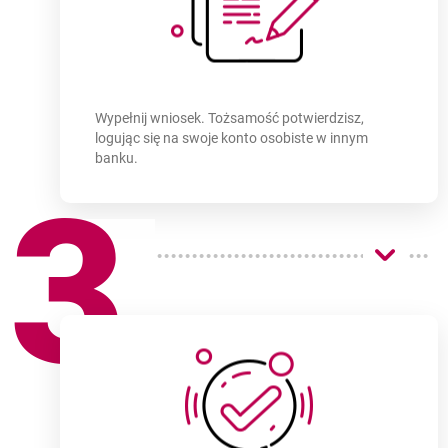
Darmowe otwarcie konta firmowego
w prostych k
Wypełnij wniosek. Tożsamość potwierdzisz,
logując się na swoje konto osobiste w innym
banku.
3