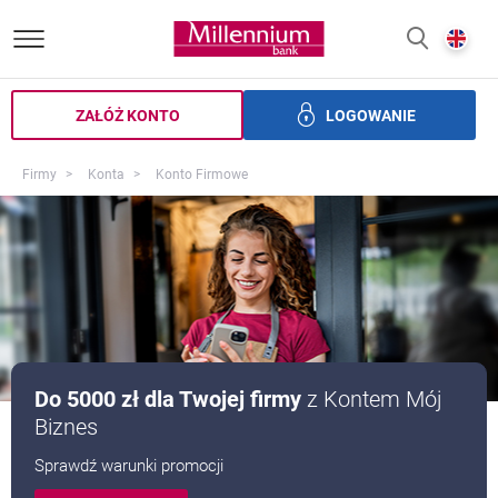
Bank Millennium homepage
E
SZUKAJ
z
ZAŁÓŻ KONTO
LOGOWANIE
zędności
Kredyty i finansowanie
Usługi dodatkowe
Ban
Firmy
Konta
Konto Firmowe
Do 5000 zł dla Twojej firmy
z Kontem Mój
Biznes
Sprawdź warunki promocji