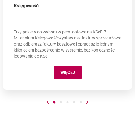
Księgowość
Trzy pakiety do wyboru w pełni gotowe na KSeF. Z
Millennium Księgowość wystawiasz faktury sprzedażowe
oraz odbierasz faktury kosztowe i opłacasz je jednym
kliknięciem bezpośrednio w systemie, bez konieczności
logowania do KSeF
WIĘCEJ
Przejdź do poprzedniego slajdu
play
Przejdź do slajdu numer 1
stop
Przejdź do slajdu numer 2
stop
Przejdź do slajdu numer 3
stop
Przejdź do slajdu numer 4
stop
Przejdź do slajdu numer 
stop
Przejdź do następnego
play