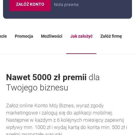
ZAŁÓŻ KONTO
Nota prawna
KONTO MÓJ BIZNES.
ncie
Promocja
Możliwości
Jak założyć
Załóż firmę
OTWIERA SIĘ W NOWEJ KARCIE
Nawet 5000 zł premii
dla
Twojego biznesu
Załóż online Konto Mój Biznes, wyraź zgody
marketingowe i zaloguj się do aplikacji mobilnej.
Następnie w każdym z 6 kolejnych miesięcy zapewnij
wpływy min. 1000 zł i wydaj kartą do konta min. 500 zł i
spełnij pozostałe warunki.