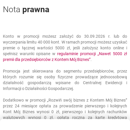
Nota
prawna
Konto w promocji możesz założyć do 30.09.2026 r. lub do
Nota
prawna
wyczerpania limitu 40 000 kont. W ramach promocji możesz uzyskać
premie o łącznej wartości 5000 zł, jeśli założysz konto online i
spełnisz warunki opisane w
regulaminie promocji „Nawet 5000 zł
Link otwiera się w n
otwiera się w nowej k
premii dla przedsiębiorców z Kontem Mój Biznes”
.
Promocja jest skierowana do segmentu przedsiębiorców, przez
których rozumie się osoby fizyczne prowadzące jednoosobową
działalność gospodarczą wpisane do Centralnej Ewidencji i
Informacji o Działalności Gospodarczej.
Dodatkowo w promocji „Rozwiń swój biznes z Kontem Mój Biznes”
przez 24 miesiące opłata za prowadzenie pierwszego i kolejnych
Kont Mój Biznes wynosi 0 zł, pierwszego i kolejnych rachunków
walutowych wynosi 0 zł, opłata roczna za kartę kredytową
Millennium VISA Business wynosi 0 zł. Przelewy krajowe zlecone w
bankowości elektronicznej i aplikacji mobilnej na rachunki w innych