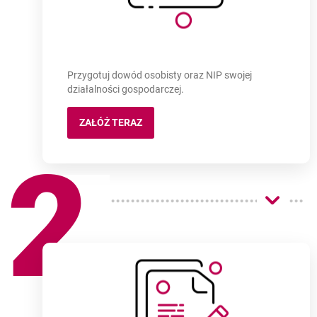
Darmowe otwarcie konta firmowego
w prostych k
Przygotuj dowód osobisty oraz NIP swojej
działalności gospodarczej.
ZAŁÓŻ TERAZ
KONTO MÓJ BIZNES
2