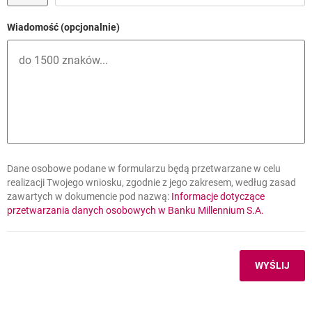
???link.opens.in.new.window???
Regulamin promocji „Zyskaj z Kontem Mój Biznes” –
Wiadomość (opcjonalnie)
otwiera się w nowej k
obowiązuje od 1.04.2025 r. do 31.07.2025 r.
???link.opens.in.new.window???
Regulamin promocji „Załóż Konto Mój Biznes z premią” –
otwiera się w nowej 
obowiązuje od 29.11.2024 r. do 31.03.2025 r.
Dane osobowe podane w formularzu będą przetwarzane w celu
realizacji Twojego wniosku, zgodnie z jego zakresem, według zasad
zawartych w dokumencie pod nazwą:
Informacje dotyczące
otwiera się
przetwarzania danych osobowych w Banku Millennium S.A.
WYŚLIJ