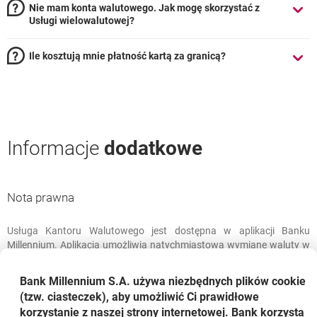
Nie mam konta walutowego. Jak mogę skorzystać z
Usługi wielowalutowej?
Ile kosztują mnie płatność kartą za granicą?
Informacje
dodatkowe
Nota prawna
Usługa Kantoru Walutowego jest dostępna w aplikacji Banku
Nota prawna
Millennium. Aplikacja umożliwia natychmiastową wymianę waluty w
ramach posiadanych przez Klienta rachunków. Przeliczenie waluty
następuje po zaproponowanym kursie wymiany, który jest
Bank Millennium S.A. używa niezbędnych plików
cookie
aktualizowany co 30 sekund, do momentu potwierdzenia wymiany
(tzw. ciasteczek), aby umożliwić Ci prawidłowe
przez Klienta. Aby skorzystać z usługi, przeczytaj i zaakceptuj
korzystanie z naszej strony internetowej. Bank korzysta
regulamin Kantoru Walutowego.