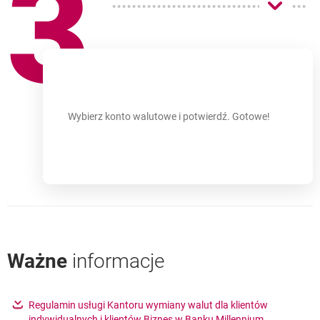
3
Wybierz konto walutowe i potwierdź. Gotowe!
Ważne
informacje
???link.opens.in.new.window???
Regulamin usługi Kantoru wymiany walut dla klientów
indywidualnych i klientów Biznes w Banku Millennium