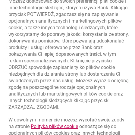
Możesz dostosować do swoich preferencji pliki
cookie
i
otwiera się w nowej karcie
inne technologie śledzące, których używa Bank. Klikając
Oceń nas
przycisk POTWIERDŹ, zgadzasz się na zapisywanie
opcjonalnych analitycznych i marketingowych plików
cookie
, a także innych technologii śledzących, które
wykorzystamy do poprawy jakości korzystania ze strony,
Złóż wniosek przez internet
dokonywania pomiarów, które pozwalają udoskonalać
Skontaktuj się ze Specjalistą
produkty i usługi oferowane przez Bank oraz
pokazywania Ci lepiej dopasowanych treści, w tym
O banku
reklam spersonalizowanych. Kliknięcie przycisku
ODRZUĆ spowoduje zapisanie tylko plików
cookie
Odpowiedzialny biznes
niezbędnych dla działania strony lub dostarczenia Ci
świadczonych przez nas usług. Możesz wyrazić odrębną
Regulacje zewnętrzne
zgodę na poszczególne rodzaje opcjonalnych
analitycznych lub marketingowych plików
cookie
oraz
innych technologii śledzących klikając przycisk
Kursy wymiany walut
ZARZĄDZAJ ZGODAMI.
WALUTA
KUPNO
SPRZEDAŻ
W dowolnym momencie możesz wycofać swoje zgody
Kursy wymiany walut. Data aktualizacji: 6.08.2026, 12:54:32
link otwiera się w nowym o
na stronie
Polityka plików
cookie
odnoszące się do
EUR
4.1358
4.4581
opcjonalnych plików
cookies
oraz innych technologii