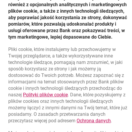
również z opcjonalnych analitycznych i marketingowych
plików cookie, a także z innych technologii śledzących,
Szczegółowe informacje oraz warunki korzystania z usługi
wielowalutowej i przewalutowania dostępne są w Regulaminie
aby poprawiać jakość korzystania ze strony, dokonywać
ogólnym świadczenia usług bankowych dla osób fizycznych w
pomiarów, które pozwalają udoskonalać produkty i
Banku Millennium S.A. oraz Cenniku usług – karty debetowe
usługi oferowane przez Bank oraz pokazywać treści, w
dostępnym w naszych placówkach i na naszej stronie
tym marketingowe, lepiej dopasowane do Ciebie.
otwiera się w nowej karcie
www.bankmillennium.pl
Pliki
cookie
, które instalujemy lub przechowujemy w
Twojej przeglądarce, a także wykorzystywane inne
technologie śledzące, pomagają nam zrozumieć, w jaki
sposób korzystasz ze strony i jak możemy ją
dostosować do Twoich potrzeb. Możesz zapoznać się z
informacjami na temat stosowanych przez Bank plików
Nawigacja dolna
801 331 331
cookie
i innych technologii śledzących przechodząc do
Zadzwoń do nas
Migam
link otwiera się w nowym oknie
naszej
Polityki plików
cookie
. Dane, które pozyskujemy z
(+48) 22 598 40 40
plików
cookies
oraz innych technologii śledzących
możemy łączyć z innymi danymi na Twój temat, które już
posiadamy. O zasadach przetwarzania danych
otwiera się w nowej karcie
Znajdź placówkę lub bankomat
link otwie
przeczytasz więcej pod adresem
Ochrona danych
.
otwiera się w nowej karcie
Napisz do nas