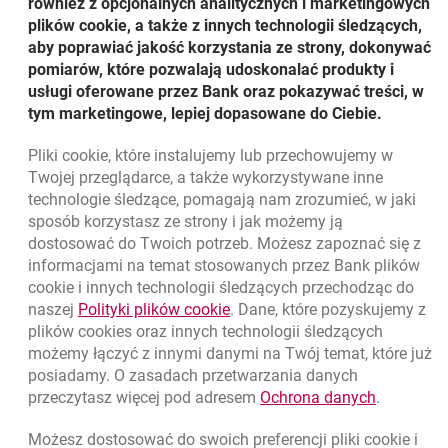
WIĘCEJ
WIĘC
również z opcjonalnych analitycznych i marketingowych
O FAKTORINGU NIEPEŁNYM
O
plików cookie, a także z innych technologii śledzących,
aby poprawiać jakość korzystania ze strony, dokonywać
pomiarów, które pozwalają udoskonalać produkty i
usługi oferowane przez Bank oraz pokazywać treści, w
tym marketingowe, lepiej dopasowane do Ciebie.
Pliki
cookie
, które instalujemy lub przechowujemy w
Twojej przeglądarce, a także wykorzystywane inne
Nawigacja dolna
801 31 31 31
technologie śledzące, pomagają nam zrozumieć, w jaki
Zadzwoń do nas
Migam
sposób korzystasz ze strony i jak możemy ją
(+48) 22 598 41 61
dostosować do Twoich potrzeb. Możesz zapoznać się z
informacjami na temat stosowanych przez Bank plików
cookie
i innych technologii śledzących przechodząc do
otwiera się w nowej karcie
Znajdź placówkę lub bankomat
link otwiera się w nowym oknie
naszej
Polityki plików
cookie
. Dane, które pozyskujemy z
plików
cookies
oraz innych technologii śledzących
otwiera się w nowej karcie
Napisz do nas
możemy łączyć z innymi danymi na Twój temat, które już
otwiera się w nowej karcie
Oceń nas
posiadamy. O zasadach przetwarzania danych
link otwie
przeczytasz więcej pod adresem
Ochrona danych
.
Możesz dostosować do swoich preferencji pliki
cookie
i