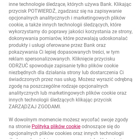
inne technologie śledzące, których używa Bank. Klikając
Skontaktuj się z Doradcą
przycisk POTWIERDŹ, zgadzasz się na zapisywanie
Dodatkowe produkty i usługi
opcjonalnych analitycznych i marketingowych plików
cookie
, a także innych technologii śledzących, które
O banku
wykorzystamy do poprawy jakości korzystania ze strony,
dokonywania pomiarów, które pozwalają udoskonalać
Odpowiedzialny biznes
produkty i usługi oferowane przez Bank oraz
pokazywania Ci lepiej dopasowanych treści, w tym
Regulacje zewnętrzne
reklam spersonalizowanych. Kliknięcie przycisku
ODRZUĆ spowoduje zapisanie tylko plików
cookie
niezbędnych dla działania strony lub dostarczenia Ci
świadczonych przez nas usług. Możesz wyrazić odrębną
zgodę na poszczególne rodzaje opcjonalnych
analitycznych lub marketingowych plików
cookie
oraz
innych technologii śledzących klikając przycisk
ZARZĄDZAJ ZGODAMI.
W dowolnym momencie możesz wycofać swoje zgody
link otwiera się w nowym o
na stronie
Polityka plików
cookie
odnoszące się do
opcjonalnych plików
cookies
oraz innych technologii