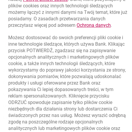
(+48) 22 598 41 61
plików
cookies
oraz innych technologii śledzących
możemy łączyć z innymi danymi na Twój temat, które już
posiadamy. O zasadach przetwarzania danych
otwiera się w nowej karcie
Znajdź placówkę lub bankomat
link otwie
przeczytasz więcej pod adresem
Ochrona danych
.
otwiera się w nowej karcie
Napisz do nas
Możesz dostosować do swoich preferencji pliki
cookie
i
otwiera się w nowej karcie
inne technologie śledzące, których używa Bank. Klikając
Oceń nas
przycisk POTWIERDŹ, zgadzasz się na zapisywanie
opcjonalnych analitycznych i marketingowych plików
cookie
, a także innych technologii śledzących, które
wykorzystamy do poprawy jakości korzystania ze strony,
Skontaktuj się z Doradcą
dokonywania pomiarów, które pozwalają udoskonalać
Dodatkowe produkty i usługi
produkty i usługi oferowane przez Bank oraz
pokazywania Ci lepiej dopasowanych treści, w tym
O banku
reklam spersonalizowanych. Kliknięcie przycisku
ODRZUĆ spowoduje zapisanie tylko plików
cookie
Odpowiedzialny biznes
niezbędnych dla działania strony lub dostarczenia Ci
świadczonych przez nas usług. Możesz wyrazić odrębną
Regulacje zewnętrzne
zgodę na poszczególne rodzaje opcjonalnych
analitycznych lub marketingowych plików
cookie
oraz