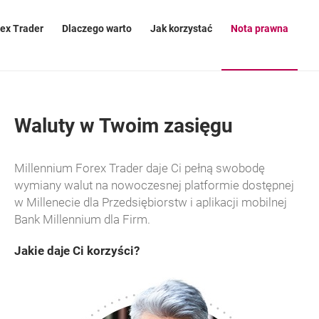
ex Trader
Dlaczego warto
Jak korzystać
Nota prawna
OTWIERA SIĘ W NOWEJ KARCIE
Waluty w Twoim zasięgu
Millennium Forex Trader daje Ci pełną swobodę
wymiany walut na nowoczesnej platformie dostępnej
w Millenecie dla Przedsiębiorstw i aplikacji mobilnej
Bank Millennium dla Firm.
Jakie daje Ci korzyści?