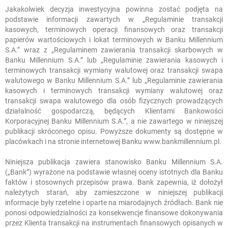
Jakakolwiek decyzja inwestycyjna powinna zostać podjęta na
podstawie informacji zawartych w „Regulaminie transakcji
kasowych, terminowych operacji finansowych oraz transakcji
papierów wartościowych i lokat terminowych w Banku Millennium
S.A.” wraz z „Regulaminem zawierania transakcji skarbowych w
Banku Millennium S.A.” lub „Regulaminie zawierania kasowych i
terminowych transakcji wymiany walutowej oraz transakcji swapa
walutowego w Banku Millennium S.A.” lub „Regulaminie zawierania
kasowych i terminowych transakcji wymiany walutowej oraz
transakcji swapa walutowego dla osób fizycznych prowadzących
działalność gospodarczą, będących Klientami Bankowości
Korporacyjnej Banku Millennium S.A.”, a nie zawartego w niniejszej
publikacji skróconego opisu. Powyższe dokumenty są dostępne w
placówkach i na stronie internetowej Banku www.bankmillennium.pl.
Niniejsza publikacja zawiera stanowisko Banku Millennium S.A.
(„Bank”) wyrażone na podstawie własnej oceny istotnych dla Banku
faktów i stosownych przepisów prawa. Bank zapewnia, iż dołożył
należytych starań, aby zamieszczone w niniejszej publikacji
informacje były rzetelne i oparte na miarodajnych źródłach. Bank nie
ponosi odpowiedzialności za konsekwencje finansowe dokonywania
przez Klienta transakcji na instrumentach finansowych opisanych w