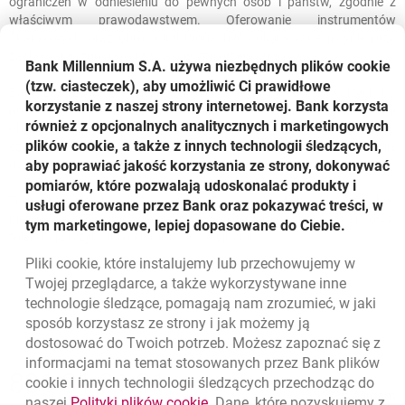
ograniczeń w odniesieniu do pewnych osób i państw, zgodnie z
właściwym prawodawstwem. Oferowanie instrumentów
finansowych oraz obrót nimi mogą być dokonywane jedynie przy
zachowaniu zgodności z właściwymi przepisami prawa.
Bank Millennium S.A. używa niezbędnych plików
cookie
(tzw. ciasteczek), aby umożliwić Ci prawidłowe
Bank zastrzega, że należności Klienta wynikające z zawartych na
korzystanie z naszej strony internetowej. Bank korzysta
podstawie odpowiednich regulaminów transakcji nie są środkami
również z opcjonalnych analitycznych i marketingowych
objętymi ochroną gwarancyjną w rozumieniu Ustawy z dnia 10
plików cookie, a także z innych technologii śledzących,
czerwca 2016 r. o Bankowym Funduszu Gwarancyjnym, systemie
gwarantowania depozytów oraz przymusowej restrukturyzacji.
aby poprawiać jakość korzystania ze strony, dokonywać
pomiarów, które pozwalają udoskonalać produkty i
Transakcja, o której mowa w niniejszej publikacji, może być
usługi oferowane przez Bank oraz pokazywać treści, w
niezgodna z Twoimi: wiedzą, doświadczeniem, sytuacją finansową,
tym marketingowe, lepiej dopasowane do Ciebie.
tolerancją ryzyka lub celami inwestycyjnymi.
Pliki
cookie
, które instalujemy lub przechowujemy w
Twojej przeglądarce, a także wykorzystywane inne
technologie śledzące, pomagają nam zrozumieć, w jaki
sposób korzystasz ze strony i jak możemy ją
dostosować do Twoich potrzeb. Możesz zapoznać się z
informacjami na temat stosowanych przez Bank plików
Nawigacja dolna
801 31 31 31
cookie
i innych technologii śledzących przechodząc do
Zadzwoń do nas
Migam
link otwiera się w nowym oknie
naszej
Polityki plików
cookie
. Dane, które pozyskujemy z