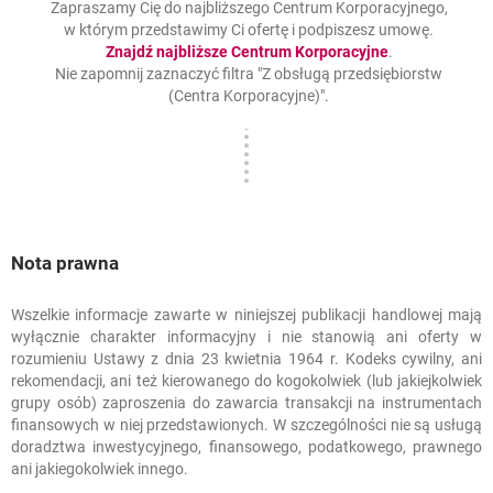
Zapraszamy Cię do najbliższego Centrum Korporacyjnego,
w którym przedstawimy Ci ofertę i podpiszesz umowę.
link otwiera s
otwiera się w n
Znajdź najbliższe Centrum Korporacyjne
.
Nie zapomnij zaznaczyć filtra "Z obsługą przedsiębiorstw
(Centra Korporacyjne)".
Nota prawna
Wszelkie informacje zawarte w niniejszej publikacji handlowej mają
Nota prawna
wyłącznie charakter informacyjny i nie stanowią ani oferty w
rozumieniu Ustawy z dnia 23 kwietnia 1964 r. Kodeks cywilny, ani
rekomendacji, ani też kierowanego do kogokolwiek (lub jakiejkolwiek
grupy osób) zaproszenia do zawarcia transakcji na instrumentach
finansowych w niej przedstawionych. W szczególności nie są usługą
doradztwa inwestycyjnego, finansowego, podatkowego, prawnego
ani jakiegokolwiek innego.