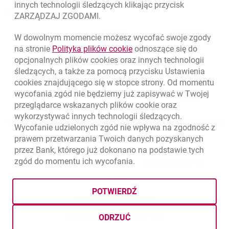
innych technologii śledzących klikając przycisk
Kursy wymiany walut
ZARZĄDZAJ ZGODAMI.
WALUTA
KUPNO
SPRZEDAŻ
W dowolnym momencie możesz wycofać swoje zgody
Kursy wymiany walut. Data aktualizacji: 7.08.2026, 12:53:25
link otwiera się w nowym o
na stronie
Polityka plików
cookie
odnoszące się do
EUR
4.1346
4.4568
opcjonalnych plików
cookies
oraz innych technologii
USD
3.5711
3.8493
śledzących, a także za pomocą przycisku Ustawienia
cookies
znajdującego się w stopce strony. Od momentu
CHF
4.4312
4.7764
wycofania zgód nie będziemy już zapisywać w Twojej
GBP
4.822
5.1978
przeglądarce wskazanych plików
cookie
oraz
wykorzystywać innych technologii śledzących.
k
7.08.2026, 12:53:25
Zobacz wszystkie
Wycofanie udzielonych zgód nie wpływa na zgodność z
prawem przetwarzania Twoich danych pozyskanych
przez Bank, którego już dokonano na podstawie tych
zgód do momentu ich wycofania.
otwiera się w nowej karcie
otwiera 
Ochrona danych
Ustawienia
cookies
Zastrzeżenia prawne
otwiera się w nowej karcie
Mapa strony
POTWIERDŹ
BIC (Swift): BIGBPLPWXXX
Copyright
© Bank Millennium SA
ODRZUĆ