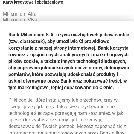
Karty kredytowe i obciążeniowe
Millennium Alfa
Millennium Visa
Millennium Mastercard
Millennium Visa Impresja
Bank Millennium S.A. używa niezbędnych plików
cookie
Millennium Mastercard Impresja
(tzw. ciasteczek), aby umożliwić Ci prawidłowe
WWF Millennium Mastercard
korzystanie z naszej strony internetowej. Bank korzysta
Millennium Visa Executive Silver
również z opcjonalnych analitycznych i marketingowych
Millennium Mastercard Corporate
plików cookie, a także z innych technologii śledzących,
Millennium Visa Biznes
aby poprawiać jakość korzystania ze strony, dokonywać
pomiarów, które pozwalają udoskonalać produkty i
Segment B
usługi oferowane przez Bank oraz pokazywać treści, w
tym marketingowe, lepiej dopasowane do Ciebie.
Karty kredytowe
Segment C
Pliki
cookie
, które instalujemy lub przechowujemy w
Millennium Visa Gold
Twojej przeglądarce, a także wykorzystywane inne
Millennium Visa Executive Gold
Karty debetowe
technologie śledzące, pomagają nam zrozumieć, w jaki
Millennium Mastercard Gold
sposób korzystasz ze strony i jak możemy ją
Millennium World Debit Mastercard
dostosować do Twoich potrzeb. Możesz zapoznać się z
Millennium Visa Prestige
informacjami na temat stosowanych przez Bank plików