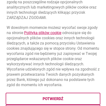
zgodę na poszczególne rodzaje opcjonalnych
analitycznych lub marketingowych plików
cookie
oraz
innych technologii śledzących klikając przycisk
Kursy wymiany walut
ZARZĄDZAJ ZGODAMI.
WALUTA
KUPNO
SPRZEDAŻ
W dowolnym momencie możesz wycofać swoje zgody
Kursy wymiany walut. Data aktualizacji: 6.08.2026, 12:54:32
link otwiera się w nowym o
na stronie
Polityka plików
cookie
odnoszące się do
EUR
4.1358
4.4581
opcjonalnych plików
cookies
oraz innych technologii
USD
3.5845
3.8639
śledzących, a także za pomocą przycisku Ustawienia
cookies
znajdującego się w stopce strony. Od momentu
CHF
4.4248
4.7696
wycofania zgód nie będziemy już zapisywać w Twojej
GBP
4.8262
5.2023
przeglądarce wskazanych plików
cookie
oraz
wykorzystywać innych technologii śledzących.
k
6.08.2026, 12:54:32
Zobacz wszystkie
Wycofanie udzielonych zgód nie wpływa na zgodność z
prawem przetwarzania Twoich danych pozyskanych
przez Bank, którego już dokonano na podstawie tych
zgód do momentu ich wycofania.
otwiera się w nowej karcie
otwiera 
Ochrona danych
Ustawienia
cookies
Zastrzeżenia prawne
otwiera się w nowej karcie
Mapa strony
POTWIERDŹ
BIC (Swift): BIGBPLPWXXX