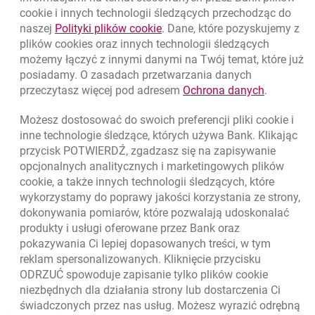
Nawigacja dolna
Millennium Visa Prestige World
801 331 331
cookie
i innych technologii śledzących przechodząc do
Zadzwoń do nas
Migam
link otwiera się w nowym oknie
naszej
Polityki plików
cookie
. Dane, które pozyskujemy z
Karty kredytowe
(+48) 22 598 40 40
plików
cookies
oraz innych technologii śledzących
Millennium Mastercard World Elite
możemy łączyć z innymi danymi na Twój temat, które już
Millennium Visa Platinum
posiadamy. O zasadach przetwarzania danych
otwiera się w nowej karcie
Millennium Visa Global
Znajdź placówkę lub bankomat
link otwie
przeczytasz więcej pod adresem
Ochrona danych
.
otwiera się w nowej karcie
Napisz do nas
Możesz dostosować do swoich preferencji pliki
cookie
i
otwiera się w nowej karcie
inne technologie śledzące, których używa Bank. Klikając
Oceń nas
przycisk POTWIERDŹ, zgadzasz się na zapisywanie
opcjonalnych analitycznych i marketingowych plików
cookie
, a także innych technologii śledzących, które
wykorzystamy do poprawy jakości korzystania ze strony,
Złóż wniosek przez internet
dokonywania pomiarów, które pozwalają udoskonalać
produkty i usługi oferowane przez Bank oraz
Skontaktuj się ze Specjalistą
pokazywania Ci lepiej dopasowanych treści, w tym
O banku
reklam spersonalizowanych. Kliknięcie przycisku
ODRZUĆ spowoduje zapisanie tylko plików
cookie
Odpowiedzialny biznes
niezbędnych dla działania strony lub dostarczenia Ci
świadczonych przez nas usług. Możesz wyrazić odrębną
Regulacje zewnętrzne