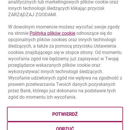
analitycznych lub marketingowych plików
cookie
oraz
Kursy wymiany walut
innych technologii śledzących klikając przycisk
ZARZĄDZAJ ZGODAMI.
WALUTA
KUPNO
SPRZEDAŻ
Kursy wymiany walut, 7.08.2026, 12:53:25
W dowolnym momencie możesz wycofać swoje zgody
EUR
4.1346
4.4568
link otwiera się w nowym o
na stronie
Polityka plików
cookie
odnoszące się do
USD
3.5711
3.8493
opcjonalnych plików
cookies
oraz innych technologii
śledzących, a także za pomocą przycisku Ustawienia
CHF
4.4312
4.7764
cookies
znajdującego się w stopce strony. Od momentu
wycofania zgód nie będziemy już zapisywać w Twojej
GBP
4.822
5.1978
przeglądarce wskazanych plików
cookie
oraz
wykorzystywać innych technologii śledzących.
ku
7.08.2026, 12:53:25
Zobacz wszystkie
Wycofanie udzielonych zgód nie wpływa na zgodność z
prawem przetwarzania Twoich danych pozyskanych
przez Bank, którego już dokonano na podstawie tych
zgód do momentu ich wycofania.
template.externalLink.desc
template.externalLink.desc
Ochrona danych
Ustawienia
cookies
Zastrzeżenia prawne
template.externalLink.desc
Mapa strony
POTWIERDŹ
BIC (Swift): BIGBPLPWXXX
Copyright
© Bank Millennium SA
ODRZUĆ