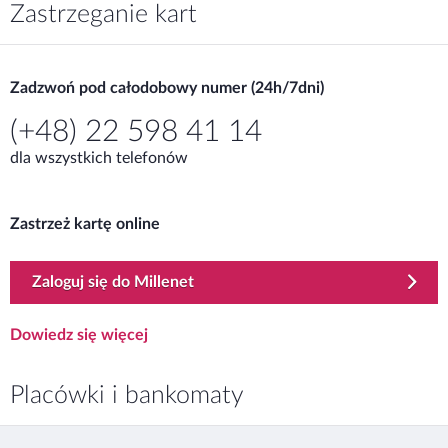
Zastrzeganie kart
Zadzwoń pod całodobowy numer (24h/7dni)
(+48) 22 598 41 14
dla wszystkich telefonów
Zastrzeż kartę online
Zastrzeganie kart
template.externalLink.desc
Zaloguj się do Millenet
Zastrzeganie kart
Dowiedz się więcej
Placówki i bankomaty