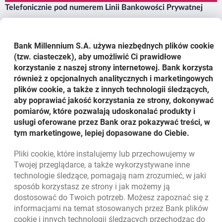
Telefonicznie pod numerem Linii Bankowości Prywatnej
801 115 115
+48 22 598 40 41
Bank Millennium S.A. używa niezbędnych plików
cookie
(tzw. ciasteczek), aby umożliwić Ci prawidłowe
korzystanie z naszej strony internetowej. Bank korzysta
Listownie na adres siedziby Banku
również z opcjonalnych analitycznych i marketingowych
plików cookie, a także z innych technologii śledzących,
Bank Millennium SA
aby poprawiać jakość korzystania ze strony, dokonywać
Wydział Relacji z Klientami
pomiarów, które pozwalają udoskonalać produkty i
ul. Stanisława Żaryna 2A
usługi oferowane przez Bank oraz pokazywać treści, w
02-593 Warszawa
tym marketingowe, lepiej dopasowane do Ciebie.
Pliki
cookie
, które instalujemy lub przechowujemy w
Twojej przeglądarce, a także wykorzystywane inne
technologie śledzące, pomagają nam zrozumieć, w jaki
template.externalLink.desc
Składanie i obsługa reklamacji w Banku Millennium S.A.
sposób korzystasz ze strony i jak możemy ją
- informacje praktyczne
dostosować do Twoich potrzeb. Możesz zapoznać się z
informacjami na temat stosowanych przez Bank plików
cookie
i innych technologii śledzących przechodząc do