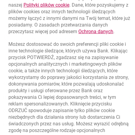
Nawigacja dolna
link otwiera się w nowym oknie
naszej
Polityki plików
cookie
. Dane, które pozyskujemy z
801 115 115
Zadzwoń do nas
plików
cookies
oraz innych technologii śledzących
możemy łączyć z innymi danymi na Twój temat, które już
+48 22 598 40 41
Migam
posiadamy. O zasadach przetwarzania danych
link otwie
przeczytasz więcej pod adresem
Ochrona danych
.
template.externalLink.desc
Znajdź placówkę lub bankomat
Możesz dostosować do swoich preferencji pliki
cookie
i
template.externalLink.desc
Napisz do nas
inne technologie śledzące, których używa Bank. Klikając
przycisk POTWIERDŹ, zgadzasz się na zapisywanie
template.externalLink.desc
Oceń nas
opcjonalnych analitycznych i marketingowych plików
cookie
, a także innych technologii śledzących, które
wykorzystamy do poprawy jakości korzystania ze strony,
dokonywania pomiarów, które pozwalają udoskonalać
Skontaktuj się ze Specjalistą
produkty i usługi oferowane przez Bank oraz
pokazywania Ci lepiej dopasowanych treści, w tym
O banku
reklam spersonalizowanych. Kliknięcie przycisku
ODRZUĆ spowoduje zapisanie tylko plików
cookie
Odpowiedzialny biznes
niezbędnych dla działania strony lub dostarczenia Ci
świadczonych przez nas usług. Możesz wyrazić odrębną
Regulacje zewnętrzne
zgodę na poszczególne rodzaje opcjonalnych