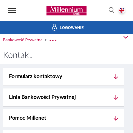
Strona główna Bank Millennium
E
SZUKAJ
LOGOWANIE
westycje
Karty
Kredyty
Usługi
Bankowość elektron
z
Bankowość Prywatna
rozw
Kontakt
Formularz kontaktowy
Linia Bankowości Prywatnej
Pomoc Millenet