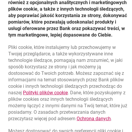
również z opcjonalnych analitycznych i marketingowych
plików cookie, a także z innych technologii śledzących,
aby poprawiać jakość korzystania ze strony, dokonywać
pomiarów, które pozwalają udoskonalać produkty i
Jednostka: Wypełnij Bankowy Dowód Wpłaty,
wydrukuj i dołącz do depozytu
usługi oferowane przez Bank oraz pokazywać treści, w
tym marketingowe, lepiej dopasowane do Ciebie.
Pliki
cookie
, które instalujemy lub przechowujemy w
Pobierz bankowy dowód wpła
otwiera się w nowej karcie
Pobierz bankowy dowód wpłaty
Twojej przeglądarce, a także wykorzystywane inne
technologie śledzące, pomagają nam zrozumieć, w jaki
sposób korzystasz ze strony i jak możemy ją
dostosować do Twoich potrzeb. Możesz zapoznać się z
informacjami na temat stosowanych przez Bank plików
Nawigacja dolna
801 31 31 31
cookie
i innych technologii śledzących przechodząc do
Zadzwoń do nas
Migam
link otwiera się w nowym oknie
naszej
Polityki plików
cookie
. Dane, które pozyskujemy z
(+48) 22 598 41 61
plików
cookies
oraz innych technologii śledzących
możemy łączyć z innymi danymi na Twój temat, które już
posiadamy. O zasadach przetwarzania danych
otwiera się w nowej karcie
Znajdź placówkę lub bankomat
link otwie
przeczytasz więcej pod adresem
Ochrona danych
.
otwiera się w nowej karcie
Napisz do nas
Możesz dostosować do swoich preferencji pliki
cookie
i