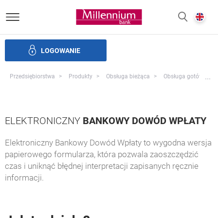
Bank Millennium homepage
E
SZUKAJ
z
LOGOWANIE
Finansowanie handlu
Produkty skarbu
Bankowość elek
Pr
...
Przedsiębiorstwa
Produkty
Obsługa bieżąca
Obsługa gotówkowa
ELEKTRONICZNY
BANKOWY DOWÓD WPŁATY
Elektroniczny Bankowy Dowód Wpłaty to wygodna wersja
papierowego formularza, która pozwala zaoszczędzić
czas i uniknąć błędnej interpretacji zapisanych ręcznie
informacji.