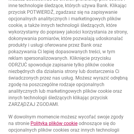
otwiera się w nowej karcie
inne technologie śledzące, których używa Bank. Klikając
Oceń nas
przycisk POTWIERDŹ, zgadzasz się na zapisywanie
opcjonalnych analitycznych i marketingowych plików
cookie
, a także innych technologii śledzących, które
wykorzystamy do poprawy jakości korzystania ze strony,
Skontaktuj się z Doradcą
dokonywania pomiarów, które pozwalają udoskonalać
produkty i usługi oferowane przez Bank oraz
Dodatkowe produkty i usługi
pokazywania Ci lepiej dopasowanych treści, w tym
O banku
reklam spersonalizowanych. Kliknięcie przycisku
ODRZUĆ spowoduje zapisanie tylko plików
cookie
Odpowiedzialny biznes
niezbędnych dla działania strony lub dostarczenia Ci
świadczonych przez nas usług. Możesz wyrazić odrębną
Regulacje zewnętrzne
zgodę na poszczególne rodzaje opcjonalnych
analitycznych lub marketingowych plików
cookie
oraz
innych technologii śledzących klikając przycisk
ZARZĄDZAJ ZGODAMI.
W dowolnym momencie możesz wycofać swoje zgody
link otwiera się w nowym o
na stronie
Polityka plików
cookie
odnoszące się do
opcjonalnych plików
cookies
oraz innych technologii