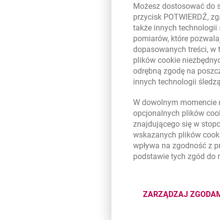
Możesz dostosować do sw
przycisk POTWIERDŹ, zga
także innych technologii
pomiarów, które pozwalaj
dopasowanych treści, w 
plików
cookie
niezbędnyc
Zapłać kodem BLIK
odrębną zgodę na poszcz
użytkowników aplikac
innych technologii śled
W dowolnym momencie m
przepisz kod BLIK z apl
opcjonalnych plików
coo
znajdującego się w stop
wskazanych plików
cook
potwierdź płatność w a
wpływa na zgodność z p
podstawie tych zgód do
Dowiedz się więcej o płatnoś
ZARZĄDZAJ ZGODA
DOTYCZĄ