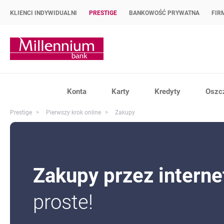
KLIENCI INDYWIDUALNI
PRESTIGE
BANKOWOŚĆ PRYWATNA
FIR
Strona główna Bank Millennium
Konta
Karty
Kredyty
Oszc
Prestige
Pierwszy krok online
Zakupy
Zakupy przez interne
proste!