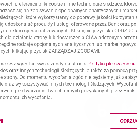
oich preferencji pliki
cookie
i inne technologie śledzące, któr
dzasz się na zapisywanie opcjonalnych analitycznych i mark
 śledzących, które wykorzystamy do poprawy jakości korzystani
ą udoskonalać produkty i usługi oferowane przez Bank oraz po
tym reklam spersonalizowanych. Kliknięcie przycisku ODRZUĆ s
h dla działania strony lub dostarczenia Ci świadczonych przez
– opcja dla
ególne rodzaje opcjonalnych analitycznych lub marketingowy
ji mobilnej:
zących klikając przycisk ZARZĄDZAJ ZGODAMI.
ożesz wycofać swoje zgody na stronie
Polityka plików
cookie
ikacji na stronę sklepu
kies
oraz innych technologii śledzących, a także za pomocą pr
ce strony. Od momentu wycofania zgód nie będziemy już zapis
ie
oraz wykorzystywać innych technologii śledzących. Wycofani
plikacji PIN-em
rawem przetwarzania Twoich danych pozyskanych przez Bank, 
 momentu ich wycofania.
ciach BLIK
MI
ODRZU
CYMI PLIKÓW
COOKIES