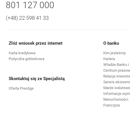
Nawigacja dolna
Zadzwoń do nas
801 127 000
(+48) 22 598 41 33
Złóż wniosek przez internet
O banku
Karta kredytowa
Kim jesteśmy
Pożyczka gotówkowa
Kariera
Władze Banku i 
Centrum praso
Relacje inwesto
Skontaktuj się ze Specjalistą
Serwis ekonomi
Marże walutowe 
Oferta Prestige
Informacje wy
Nieruchomości
Franczyza