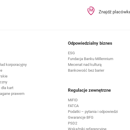
Znajdź placówk
Odpowiedzialny biznes
ESG
Fundacja Banku Millennium
ład korporacyjny
Mecenat nad kulturą
we
Bankowość bez barier
rskie
czny
dla kart
Regulacje zewnętrzne
magane prawem
MiFID
FATCA
Podatki – pytania i odpowiedzi
Gwarancje BFG
PSD2
Wskaźniki referencyjne