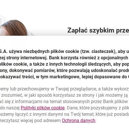
Zapłać szybkim prz
transakcji masz już 
S.A. używa niezbędnych plików
cookie
(tzw. ciasteczek), aby 
wybierz Bank Millenniu
zej strony internetowej. Bank korzysta również z opcjonalnych 
ików cookie, a także z innych technologii śledzących, aby po
trony, dokonywać pomiarów, które pozwalają udoskonalać produ
zaloguj się do konta
pokazywać treści, w tym marketingowe, lepiej dopasowane do 
sprawdź poprawność da
lujemy lub przechowujemy w Twojej przeglądarce, a także wykor
H@słem SMS lub w apli
zrozumieć, w jaki sposób korzystasz ze strony i jak możemy j
ć się z informacjami na temat stosowanych przez Bank plikó
link otwiera się w nowym oknie
 do naszej
Polityki plików
cookie
. Dane, które pozyskujemy z pl
możemy łączyć z innymi danymi na Twój temat, które już posia
link otwiera się
rzeczytasz więcej pod adresem
Ochrona danych
.