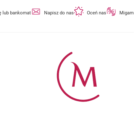
otwiera się w nowej karcie
otwiera się w nowej karcie
otwiera się w n
ę lub bankomat
Napisz do nas
Oceń nas
Migam