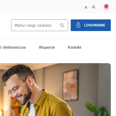
ENGL
POWIĘK
A
ZMNIEJSZ FONT
A
LOGOWANIE
zamknij
 elektroniczna
Wsparcie
Kontakt