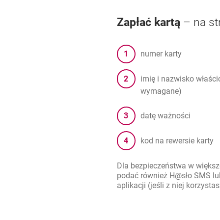
Zapłać kartą
– na st
numer karty
imię i nazwisko właścic
wymagane)
datę ważności
kod na rewersie karty
Dla bezpieczeństwa w większo
podać również H@sło SMS lub
aplikacji (jeśli z niej korzystas