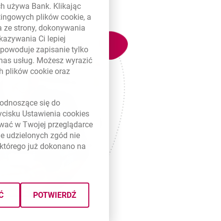
ych używa Bank. Klikając
etingowych plików
cookie
, a
a ze strony, dokonywania
kazywania Ci lepiej
powoduje zapisanie tylko
 nas usług. Możesz wyrazić
ch plików
cookie
oraz
link otwiera się w nowym oknie
odnoszące się do
zycisku Ustawienia
cookies
ywać w Twojej przeglądarce
e udzielonych zgód nie
którego już dokonano na
Ć
POTWIERDŹ