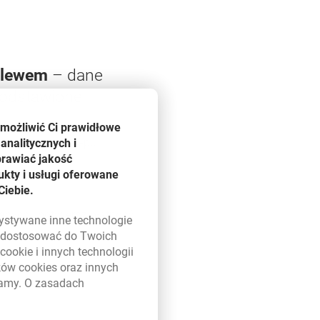
elewem
– dane
podstawione:
umożliwić Ci prawidłowe
m na stronie sklepu
analitycznych i
prawiać jakość
kty i usługi oferowane
Ciebie.
nych i potwierdź płatność
zystywane inne technologie
kacji mobilnej
ą dostosować do Twoich
w
cookie
i innych technologii
ików
cookies
oraz innych
damy. O zasadach
 w nowym oknie