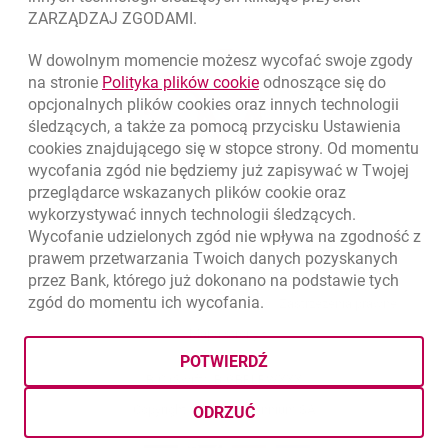
ZARZĄDZAJ ZGODAMI.
W dowolnym momencie możesz wycofać swoje zgody
link otwiera się w nowym o
na stronie
Polityka plików
cookie
odnoszące się do
opcjonalnych plików
cookies
oraz innych technologii
śledzących, a także za pomocą przycisku Ustawienia
cookies
znajdującego się w stopce strony. Od momentu
wycofania zgód nie będziemy już zapisywać w Twojej
przeglądarce wskazanych plików
cookie
oraz
wykorzystywać innych technologii śledzących.
Wycofanie udzielonych zgód nie wpływa na zgodność z
prawem przetwarzania Twoich danych pozyskanych
przez Bank, którego już dokonano na podstawie tych
zgód do momentu ich wycofania.
otwiera się w nowej karcie
otwiera 
Ochrona danych
Ustawienia
cookies
Zastrzeżenia prawne
otwiera się w nowej karcie
Mapa strony
POTWIERDŹ
BIC (Swift): BIGBPLPWXXX
Copyright
© Bank Millennium SA
ODRZUĆ