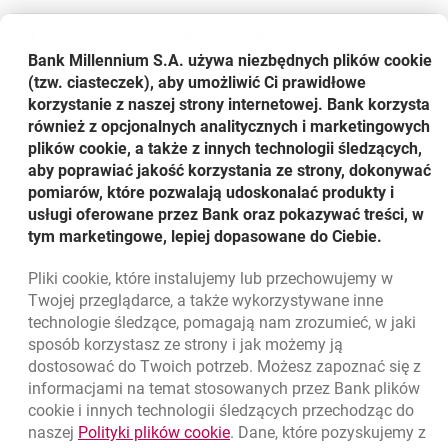
Mam w innym banku kilka kont. W Banku Millennium nie
widzę informacji na temat jednego z nich, dlaczego?
Bank Millennium S.A. używa niezbędnych plików
cookie
(tzw. ciasteczek), aby umożliwić Ci prawidłowe
korzystanie z naszej strony internetowej. Bank korzysta
również z opcjonalnych analitycznych i marketingowych
plików cookie, a także z innych technologii śledzących,
aby poprawiać jakość korzystania ze strony, dokonywać
Ważne
dokumenty
pomiarów, które pozwalają udoskonalać produkty i
usługi oferowane przez Bank oraz pokazywać treści, w
tym marketingowe, lepiej dopasowane do Ciebie.
???link.opens.in.new.window???
Regulamin świadczenia usług otwartej bankowości w
otwiera się w nowej karcie
Banku Millennium S.A.
Pliki
cookie
, które instalujemy lub przechowujemy w
Twojej przeglądarce, a także wykorzystywane inne
technologie śledzące, pomagają nam zrozumieć, w jaki
sposób korzystasz ze strony i jak możemy ją
dostosować do Twoich potrzeb. Możesz zapoznać się z
informacjami na temat stosowanych przez Bank plików
Nawigacja dolna
801 127 000
cookie
i innych technologii śledzących przechodząc do
Zadzwoń do nas
Migam
link otwiera się w nowym oknie
naszej
Polityki plików
cookie
. Dane, które pozyskujemy z
(+48) 22 598 41 33