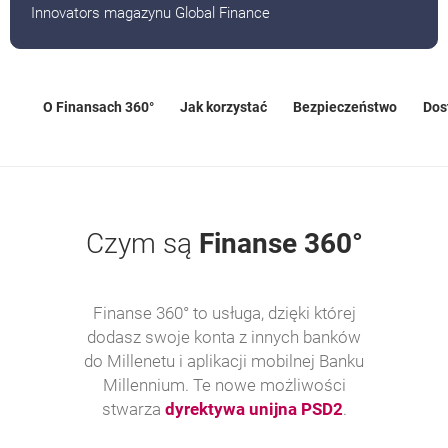
Innovators magazynu Global Finance
O Finansach 360°
Jak korzystać
Bezpieczeństwo
Dos
Czym są
Finanse 360°
Finanse 360° to usługa, dzięki której
dodasz swoje konta z innych banków
do Millenetu i aplikacji mobilnej Banku
Millennium. Te nowe możliwości
otwiera się w
stwarza
dyrektywa unijna PSD2
.