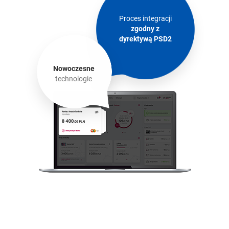
Proces integracji
zgodny z
dyrektywą PSD2
Nowoczesne
technologie