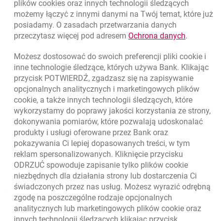
plików
cookies
oraz innych technologii śledzących
możemy łączyć z innymi danymi na Twój temat, które już
posiadamy. O zasadach przetwarzania danych
otwiera się w nowej karcie
Znajdź placówkę lub bankomat
link otwie
przeczytasz więcej pod adresem
Ochrona danych
.
otwiera się w nowej karcie
Napisz do nas
Możesz dostosować do swoich preferencji pliki
cookie
i
otwiera się w nowej karcie
inne technologie śledzące, których używa Bank. Klikając
Oceń nas
przycisk POTWIERDŹ, zgadzasz się na zapisywanie
opcjonalnych analitycznych i marketingowych plików
cookie
, a także innych technologii śledzących, które
wykorzystamy do poprawy jakości korzystania ze strony,
Złóż wniosek przez internet
dokonywania pomiarów, które pozwalają udoskonalać
Skontaktuj się ze Specjalistą
produkty i usługi oferowane przez Bank oraz
pokazywania Ci lepiej dopasowanych treści, w tym
O banku
reklam spersonalizowanych. Kliknięcie przycisku
ODRZUĆ spowoduje zapisanie tylko plików
cookie
Odpowiedzialny biznes
niezbędnych dla działania strony lub dostarczenia Ci
świadczonych przez nas usług. Możesz wyrazić odrębną
Regulacje zewnętrzne
zgodę na poszczególne rodzaje opcjonalnych
analitycznych lub marketingowych plików
cookie
oraz
innych technologii śledzących klikając przycisk