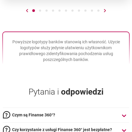
Przejdź do poprzedniego slajdu
Przejdź do slajdu numer 1
Przejdź do slajdu numer 2
Przejdź do slajdu numer 3
Przejdź do slajdu numer 4
Przejdź do slajdu numer 5
Przejdź do slajdu numer 6
Przejdź do slajdu numer 7
Przejdź do slajdu numer 
Przejdź do slajdu num
Przejdź do slajdu 
Przejdź do slaj
Przejdź do n
Powyższe logotypy banków stanowią ich własność. Użycie
logotypów służy jedynie ułatwieniu użytkownikom
prawidłowego zidentyfikowania pochodzenia usług
poszczególnych banków.
Pytania i
odpowiedzi
Czym są Finanse 360°?
Czy korzystanie z usługi Finanse 360° jest bezpłatne?