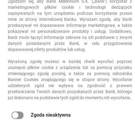
Zgadzam się, aby Bank Millennium S.A. („Bank”) korzystał z
marketingowych plików cookie i technologii śledzących
niezbędne
zapisywanych na tym urządzeniu podczas korzystania przeze
mnie ze strony internetowej Banku. Wyrażam zgodę, aby Bank
przekazywał mi dopasowane informacje marketingowe, a także
Plik cookie
pokazywał mi personalizowane produkty i usługi. Dodatkowo,
wykorzystywany do celów
Bank może łączyć informacje zebrane na ich podstawie z innymi
autoryzacji i prawidłowego
danymi posiadanymi przez Bank, w celu przygotowania
funkcjonowania Millenet.
dopasowanej oferty produktów lub usług.
Wyrażoną zgodę możesz w każdej chwili wycofać poprzez
sesja
usunięcie plików cookie z urządzenia lub za pomocą przycisku
zmieniającego zgodę poniżej, a także za pomocą odnośnika
Banner Cookies znajdującego się w stopce strony. Wycofanie
Bank Millennium
udzielonych zgód nie wpływa na zgodność z prawem
przetwarzania Twoich danych pozyskanych przez Bank, którego
już dokonano na podstawie tych zgód do momentu ich wycofania.
x_bm_dcte_id
Zgoda nieaktywna
niezbędne