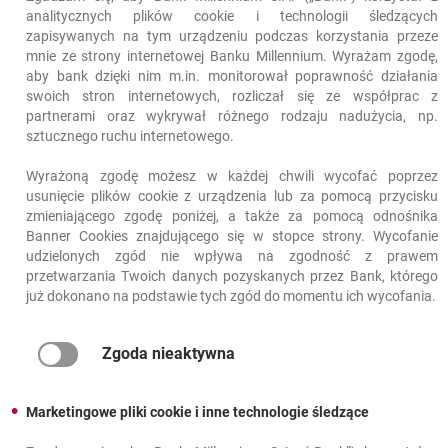
analitycznych plików cookie i technologii śledzących
x_bm_login_auth_myid
zapisywanych na tym urządzeniu podczas korzystania przeze
mnie ze strony internetowej Banku Millennium. Wyrażam zgodę,
aby bank dzięki nim m.in. monitorował poprawność działania
niezbędne
swoich stron internetowych, rozliczał się ze współprac z
partnerami oraz wykrywał różnego rodzaju nadużycia, np.
sztucznego ruchu internetowego.
Plik cookie
Wyrażoną zgodę możesz w każdej chwili wycofać poprzez
wykorzystywany do celów
usunięcie plików cookie z urządzenia lub za pomocą przycisku
autoryzacji i prawidłowego
zmieniającego zgodę poniżej, a także za pomocą odnośnika
funkcjonowania Millenet.
Banner Cookies znajdującego się w stopce strony. Wycofanie
udzielonych zgód nie wpływa na zgodność z prawem
6 minut
przetwarzania Twoich danych pozyskanych przez Bank, którego
już dokonano na podstawie tych zgód do momentu ich wycofania.
Bank Millennium
Zgoda nieaktywna
x_bm_login_auth
Marketingowe pliki cookie i inne technologie śledzące