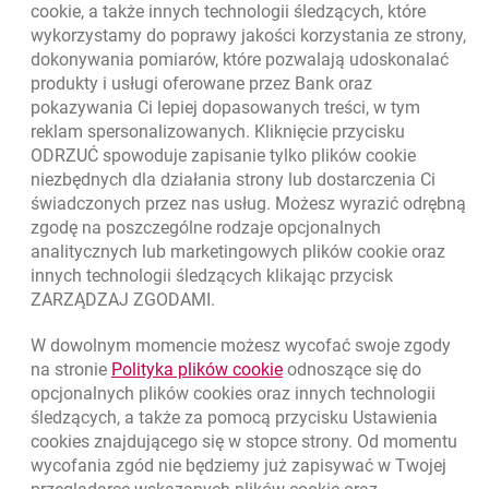
cookie
, a także innych technologii śledzących, które
niezbędne
wykorzystamy do poprawy jakości korzystania ze strony,
Złóż wniosek przez internet
dokonywania pomiarów, które pozwalają udoskonalać
Skontaktuj się ze Specjalistą
produkty i usługi oferowane przez Bank oraz
Wykorzystywany do
pokazywania Ci lepiej dopasowanych treści, w tym
utrzymania sesji z API na
O banku
reklam spersonalizowanych. Kliknięcie przycisku
wniosku o konto SOHO, w
ODRZUĆ spowoduje zapisanie tylko plików
cookie
celu przetwarzania zapytań
Odpowiedzialny biznes
w ramach jednego
niezbędnych dla działania strony lub dostarczenia Ci
użytkownika.
świadczonych przez nas usług. Możesz wyrazić odrębną
Regulacje zewnętrzne
zgodę na poszczególne rodzaje opcjonalnych
analitycznych lub marketingowych plików
cookie
oraz
sesja
innych technologii śledzących klikając przycisk
Kursy wymiany walut
ZARZĄDZAJ ZGODAMI.
Bank Millennium
WALUTA
KUPNO
SPRZEDAŻ
W dowolnym momencie możesz wycofać swoje zgody
Kursy wymiany walut. Data aktualizacji: 7.08.2026, 12:53:25
link otwiera się w nowym o
na stronie
Polityka plików
cookie
odnoszące się do
EUR
4.1346
4.4568
opcjonalnych plików
cookies
oraz innych technologii
x-bm-portal-cashloan
USD
3.5711
3.8493
śledzących, a także za pomocą przycisku Ustawienia
cookies
znajdującego się w stopce strony. Od momentu
CHF
4.4312
4.7764
wycofania zgód nie będziemy już zapisywać w Twojej
GBP
4.822
5.1978
niezbędne