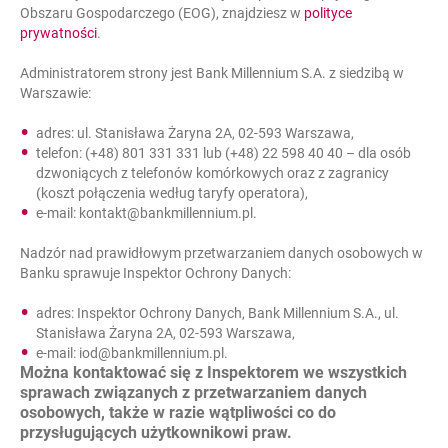
Obszaru Gospodarczego (EOG), znajdziesz w
polityce
Bank Millennium
link otwiera się w nowym oknie
otwiera się w nowej karcie
prywatności
.
Administratorem strony jest Bank Millennium S.A. z siedzibą w
Warszawie:
x_bm_auth
adres: ul. Stanisława Żaryna 2A, 02-593 Warszawa,
telefon: (+48) 801 331 331 lub (+48) 22 598 40 40 – dla osób
niezbędne
dzwoniących z telefonów komórkowych oraz z zagranicy
(koszt połączenia według taryfy operatora),
e-mail: kontakt@bankmillennium.pl.
Plik cookie
Nadzór nad prawidłowym przetwarzaniem danych osobowych w
wykorzystywany do celów
Banku sprawuje Inspektor Ochrony Danych:
autoryzacji.
adres: Inspektor Ochrony Danych, Bank Millennium S.A., ul.
sesja
Stanisława Żaryna 2A, 02-593 Warszawa,
e-mail: iod@bankmillennium.pl.
Można kontaktować się z Inspektorem we wszystkich
sprawach związanych z przetwarzaniem danych
Bank Millennium
osobowych, także w razie wątpliwości co do
przysługujących użytkownikowi praw.