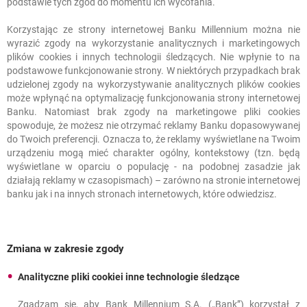
podstawie tych zgód do momentu ich wycofania.
Bank Millennium
Korzystając ze strony internetowej Banku Millennium można nie
wyrazić zgody na wykorzystanie analitycznych i marketingowych
x_bm_tabid
plików
cookies
i innych technologii śledzących. Nie wpłynie to na
podstawowe funkcjonowanie strony. W niektórych przypadkach brak
udzielonej zgody na wykorzystywanie analitycznych plików
cookies
może wpłynąć na optymalizację funkcjonowania strony internetowej
niezbędne
Banku. Natomiast brak zgody na marketingowe pliki
cookies
spowoduje, że możesz nie otrzymać reklamy Banku dopasowywanej
do Twoich preferencji. Oznacza to, że reklamy wyświetlane na Twoim
Plik cookie
urządzeniu mogą mieć charakter ogólny, kontekstowy (tzn. będą
wykorzystywany do
wyświetlane w oparciu o populację - na podobnej zasadzie jak
identyfikacji okna
działają reklamy w czasopismach) – zarówno na stronie internetowej
przeglądarki.
banku jak i na innych stronach internetowych, które odwiedzisz.
sesja
Zmiana w zakresie zgody
Bank Millennium
Analityczne pliki cookiei inne technologie śledzące
Zgadzam się, aby Bank Millennium S.A. („Bank”) korzystał z