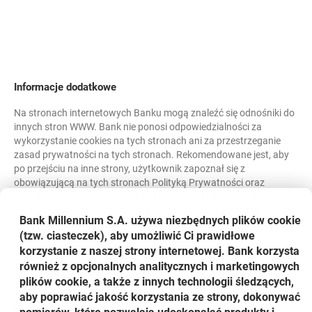
x-ub-sg
niezbędne
Informacje dodatkowe
Plik cookie zawierający
Na stronach internetowych Banku mogą znaleźć się odnośniki do
sygnaturę wykorzystywaną
innych stron WWW. Bank nie ponosi odpowiedzialności za
do potwierdzenia że plik x-
wykorzystanie
cookies
na tych stronach ani za przestrzeganie
ub-mc został dostarczony
zasad prywatności na tych stronach. Rekomendowane jest, aby
przez serwer, a nie
po przejściu na inne strony, użytkownik zapoznał się z
sfałszowany przez
obowiązującą na tych stronach Polityką Prywatności oraz
użytkownika.
Polityką plików
cookie
. Zasady określone w niniejszej Polityce
plików
cookie
i podobnych technologii dotyczą tylko stron
Bank Millennium S.A. używa niezbędnych plików
cookie
internetowych lub aplikacji Banku.
sesja
(tzw. ciasteczek), aby umożliwić Ci prawidłowe
korzystanie z naszej strony internetowej. Bank korzysta
również z opcjonalnych analitycznych i marketingowych
Bank Millennium
plików cookie, a także z innych technologii śledzących,
aby poprawiać jakość korzystania ze strony, dokonywać
Przydatne linki