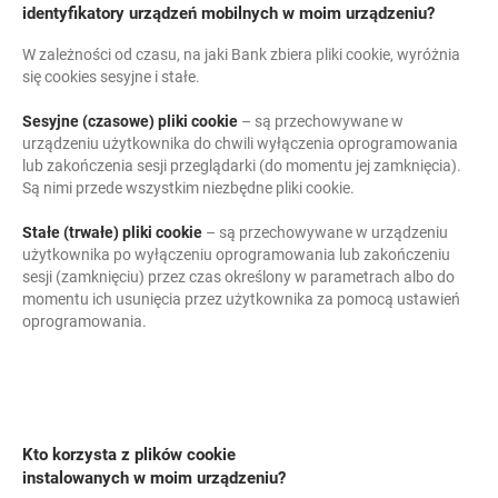
link otwiera się w nowym oknie
otwiera się w nowej karcie
Limited
identyfikatory urządzeń mobilnych w moim urządzeniu?
W zależności od czasu, na jaki Bank zbiera pliki cookie, wyróżnia
się cookies sesyjne i stałe.
polityce
link otwiera się w nowym oknie
otwiera się w nowej karcie
prywatności Google Ireland Limited
Sesyjne (czasowe) pliki cookie
– są przechowywane w
urządzeniu użytkownika do chwili wyłączenia oprogramowania
lub zakończenia sesji przeglądarki (do momentu jej zamknięcia).
Są nimi przede wszystkim niezbędne pliki cookie.
Stałe (trwałe) pliki cookie
– są przechowywane w urządzeniu
użytkownika po wyłączeniu oprogramowania lub zakończeniu
sesji (zamknięciu) przez czas określony w parametrach albo do
momentu ich usunięcia przez użytkownika za pomocą ustawień
oprogramowania.
Kto korzysta z plików cookie
instalowanych w moim urządzeniu?