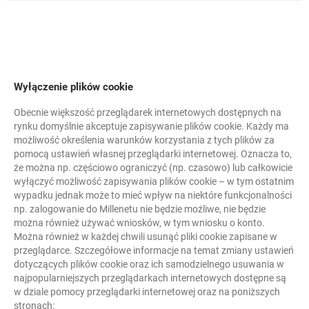
Plik cookie używany do
przekazywania informacji
pomiędzy komponentami
systemu.
Wyłączenie
plików
cookie
sesja
Obecnie większość przeglądarek internetowych dostępnych na
rynku domyślnie akceptuje zapisywanie plików cookie. Każdy ma
możliwość określenia warunków korzystania z tych plików za
Bank Millennium
pomocą ustawień własnej przeglądarki internetowej. Oznacza to,
że można np. częściowo ograniczyć (np. czasowo) lub całkowicie
wyłączyć możliwość zapisywania plików cookie – w tym ostatnim
wypadku jednak może to mieć wpływ na niektóre funkcjonalności
x_bm_auth_ret
np. zalogowanie do Millenetu nie będzie możliwe, nie będzie
można również używać wniosków, w tym wniosku o konto.
Można również w każdej chwili usunąć pliki cookie zapisane w
niezbędne
przeglądarce. Szczegółowe informacje na temat zmiany ustawień
dotyczących plików cookie oraz ich samodzielnego usuwania w
najpopularniejszych przeglądarkach internetowych dostępne są
w dziale pomocy przeglądarki internetowej oraz na poniższych
Plik cookie
stronach: