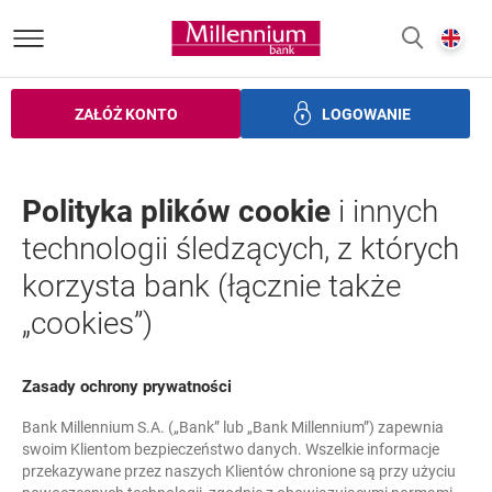
Bank Millennium homepage
E
SZUKAJ
z
ZAŁÓŻ KONTO
LOGOWANIE
zczędności
Inwestycje
Ubezpieczenia
Bankowość elek
Polityka plików cookie
i innych
technologii śledzących, z których
korzysta bank (łącznie także
„cookies”)
Zasady ochrony prywatności
Bank Millennium S.A. („Bank” lub „Bank Millennium”) zapewnia
swoim Klientom bezpieczeństwo danych. Wszelkie informacje
przekazywane przez naszych Klientów chronione są przy użyciu