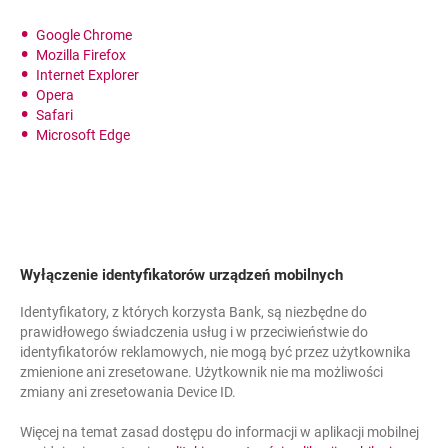
wykorzystywany do celów
autoryzacji i prawidłowego
link otwiera się w nowym oknie
otwiera się w nowej karcie
Google Chrome
funkcjonowania Millenet.
link otwiera się w nowym oknie
otwiera się w nowej karcie
Mozilla Firefox
link otwiera się w nowym oknie
otwiera się w nowej karcie
Internet Explorer
sesja
link otwiera się w nowym oknie
otwiera się w nowej karcie
Opera
link otwiera się w nowym oknie
otwiera się w nowej karcie
Safari
link otwiera się w nowym oknie
otwiera się w nowej karcie
Microsoft Edge
Bank Millennium
x_bm_auth_myid
Wyłączenie identyfikatorów urządzeń mobilnych
niezbędne
Identyfikatory, z których korzysta Bank, są niezbędne do
prawidłowego świadczenia usług i w przeciwieństwie do
identyfikatorów reklamowych, nie mogą być przez użytkownika
zmienione ani zresetowane. Użytkownik nie ma możliwości
Plik cookie
zmiany ani zresetowania Device ID.
wykorzystywany do celów
autoryzacji i prawidłowego
Więcej na temat zasad dostępu do informacji w aplikacji mobilnej
funkcjonowania Millenet.