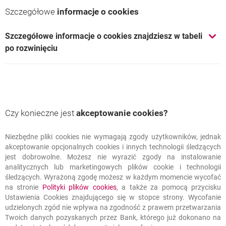
Szczegółowe
informacje o cookies
Szczegółowe informacje o cookies znajdziesz w tabeli
po rozwinięciu
XSRF-Token
niezbędne
Czy konieczne jest
akceptowanie
cookies?
Niezbędne pliki
cookies
nie wymagają zgody użytkowników, jednak
Czy konieczne jest
akceptowanie
cookies?
Plik cookie
akceptowanie opcjonalnych
cookies
i innych technologii śledzących
wykorzystywany do
jest dobrowolne. Możesz nie wyrazić zgody na instalowanie
zapobiegania atakom typu
analitycznych lub marketingowych plików cookie i technologii
Cross-Site Request Forgery.
śledzących. Wyrażoną zgodę możesz w każdym momencie wycofać
na stronie
Polityki plików
cookies
, a także za pomocą przycisku
sesja
Ustawienia
Cookies
znajdującego się w stopce strony. Wycofanie
udzielonych zgód nie wpływa na zgodność z prawem przetwarzania
Twoich danych pozyskanych przez Bank, którego już dokonano na