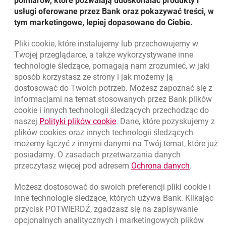
pomiarów, które pozwalają udoskonalać produkty i
x-ub-mc
usługi oferowane przez Bank oraz pokazywać treści, w
Polityka Prywatności Banku oraz klauzule informacyjne:
Ochrona
tym marketingowe, lepiej dopasowane do Ciebie.
danych
.
Polityka prywatności aplikacji mobilnej:
Polityka prywatności
Pliki
cookie
, które instalujemy lub przechowujemy w
niezbędne
aplikacji mobilnej
.
Twojej przeglądarce, a także wykorzystywane inne
technologie śledzące, pomagają nam zrozumieć, w jaki
sposób korzystasz ze strony i jak możemy ją
Plik cookie zawierający
dostosować do Twoich potrzeb. Możesz zapoznać się z
dane używane w celach
informacjami na temat stosowanych przez Bank plików
Nawigacja dolna
diagnostycznych.
801 331 331
cookie
i innych technologii śledzących przechodząc do
Zadzwoń do nas
Migam
link otwiera się w nowym oknie
naszej
Polityki plików
cookie
. Dane, które pozyskujemy z
(+48) 22 598 40 40
sesja
plików
cookies
oraz innych technologii śledzących
możemy łączyć z innymi danymi na Twój temat, które już
posiadamy. O zasadach przetwarzania danych
otwiera się w nowej karcie
Znajdź placówkę lub bankomat
Bank Millennium
link otwie
przeczytasz więcej pod adresem
Ochrona danych
.
otwiera się w nowej karcie
Napisz do nas
Możesz dostosować do swoich preferencji pliki
cookie
i
otwiera się w nowej karcie
x-bm-portal-soho
inne technologie śledzące, których używa Bank. Klikając
Oceń nas
przycisk POTWIERDŹ, zgadzasz się na zapisywanie
opcjonalnych analitycznych i marketingowych plików