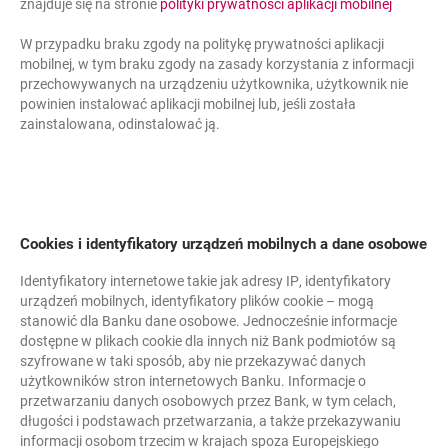
znajduje się na stronie
polityki prywatności aplikacji mobilnej
5 minut
W przypadku braku zgody na politykę prywatności aplikacji
mobilnej, w tym braku zgody na zasady korzystania z informacji
przechowywanych na urządzeniu użytkownika, użytkownik nie
powinien instalować aplikacji mobilnej lub, jeśli została
Bank Millennium
zainstalowana, odinstalować ją.
x_bm_auth_expiry
Cookies
i identyfikatory urządzeń mobilnych a dane osobowe
niezbędne
Identyfikatory internetowe takie jak adresy
IP
, identyfikatory
urządzeń mobilnych, identyfikatory plików
cookie
– mogą
Plik cookie informujący o
stanowić dla Banku dane osobowe. Jednocześnie informacje
przekroczeniu limitu czasu
dostępne w plikach cookie dla innych niż Bank podmiotów są
tokena autoryzacyjnego.
szyfrowane w taki sposób, aby nie przekazywać danych
użytkowników stron internetowych Banku. Informacje o
przetwarzaniu danych osobowych przez Bank, w tym celach,
sesja
długości i podstawach przetwarzania, a także przekazywaniu
informacji osobom trzecim w krajach spoza Europejskiego