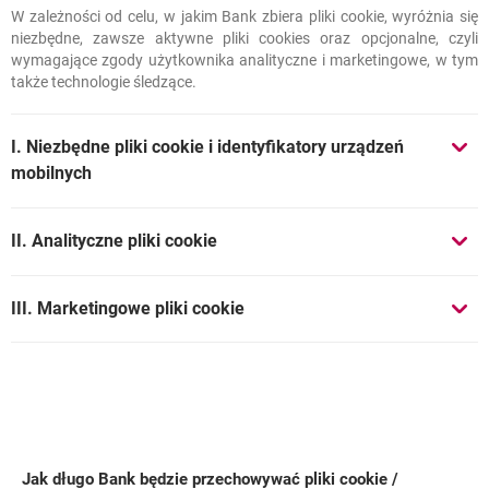
W zależności od celu, w jakim Bank zbiera pliki cookie, wyróżnia się
Jakie pliki cookie
i inne technologie wykorzystuje Bank Millennium?
niezbędne, zawsze aktywne pliki cookies oraz opcjonalne, czyli
wymagające zgody użytkownika analityczne i marketingowe, w tym
także technologie śledzące.
I. Niezbędne pliki cookie i identyfikatory urządzeń
mobilnych
II. Analityczne pliki cookie
III. Marketingowe pliki cookie
polityce prywatności Google Ireland
Jak długo Bank będzie przechowywać
pliki cookie /