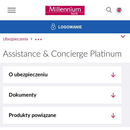
Strona główna Bank Millennium
E
SZUKAJ
LOGOWANIE
zczędności
Inwestycje
Ubezpieczenia
Bankowość elek
z
Ubezpieczenia
rozw
Assistance & Concierge Platinum
O ubezpieczeniu
Dokumenty
Produkty powiązane