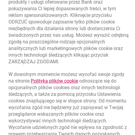
produkty i usługi oferowane przez Bank oraz
Skontaktuj się ze Specjalistą
pokazywania Ci lepiej dopasowanych treści, w tym
O banku
reklam spersonalizowanych. Kliknięcie przycisku
ODRZUĆ spowoduje zapisanie tylko plików
cookie
Odpowiedzialny biznes
niezbędnych dla działania strony lub dostarczenia Ci
świadczonych przez nas usług. Możesz wyrazić odrębną
Regulacje zewnętrzne
zgodę na poszczególne rodzaje opcjonalnych
analitycznych lub marketingowych plików
cookie
oraz
innych technologii śledzących klikając przycisk
Kursy wymiany walut
ZARZĄDZAJ ZGODAMI.
WALUTA
KUPNO
SPRZEDAŻ
W dowolnym momencie możesz wycofać swoje zgody
Kursy wymiany walut. Data aktualizacji: 7.08.2026, 12:53:25
link otwiera się w nowym o
na stronie
Polityka plików
cookie
odnoszące się do
EUR
4.1346
4.4568
opcjonalnych plików
cookies
oraz innych technologii
USD
3.5711
3.8493
śledzących, a także za pomocą przycisku Ustawienia
cookies
znajdującego się w stopce strony. Od momentu
CHF
4.4312
4.7764
wycofania zgód nie będziemy już zapisywać w Twojej
GBP
4.822
5.1978
przeglądarce wskazanych plików
cookie
oraz
wykorzystywać innych technologii śledzących.
k
7.08.2026, 12:53:25
Zobacz wszystkie
Wycofanie udzielonych zgód nie wpływa na zgodność z
prawem przetwarzania Twoich danych pozyskanych