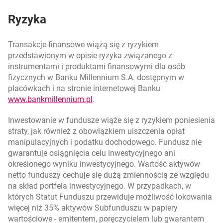
Ryzyka
Transakcje finansowe wiążą się z ryzykiem
przedstawionym w opisie ryzyka związanego z
instrumentami i produktami finansowymi dla osób
fizycznych w Banku Millennium S.A. dostępnym w
placówkach i na stronie internetowej Banku
otwiera się w nowej karcie
www.bankmillennium.pl
.
Inwestowanie w fundusze wiąże się z ryzykiem poniesienia
straty, jak również z obowiązkiem uiszczenia opłat
manipulacyjnych i podatku dochodowego. Fundusz nie
gwarantuje osiągnięcia celu inwestycyjnego ani
określonego wyniku inwestycyjnego. Wartość aktywów
netto funduszy cechuje się dużą zmiennością ze względu
na skład portfela inwestycyjnego. W przypadkach, w
których Statut Funduszu przewiduje możliwość lokowania
więcej niż 35% aktywów Subfunduszu w papiery
wartościowe - emitentem, poręczycielem lub gwarantem