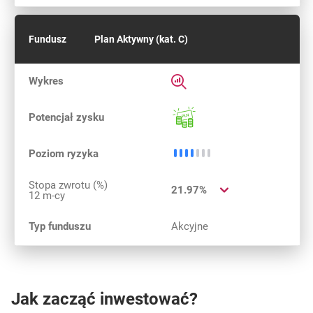
Fundusz
Plan Aktywny (kat. C)
Rozwiń informacje szczegółow
Wykres
Potencjał
Potencjał zysku
Średnie ryzyko
Poziom ryzyka
Stopa zwrotu (%)
21.97%
12 m-cy
Typ funduszu
Akcyjne
Jak zacząć inwestować?