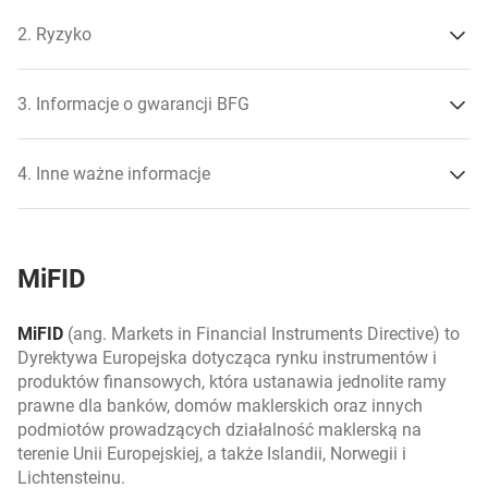
2. Ryzyko
3. Informacje o gwarancji BFG
ryzyko branży,
4. Inne ważne informacje
ryzyko kredytowe,
ryzyko krótkookresowych zmian cen,
MiFID
ryzyko kursu walutowego,
MiFID
(ang. Markets in Financial Instruments Directive) to
ryzyko niedopuszczenia papierów wartościowych
Dyrektywa Europejska dotycząca rynku instrumentów i
emitenta do obrotu na rynku regulowanym,
produktów finansowych, która ustanawia jednolite ramy
prawne dla banków, domów maklerskich oraz innych
ryzyko płynności,
podmiotów prowadzących działalność maklerską na
terenie Unii Europejskiej, a także Islandii, Norwegii i
ryzyko podatkowe,
Lichtensteinu.