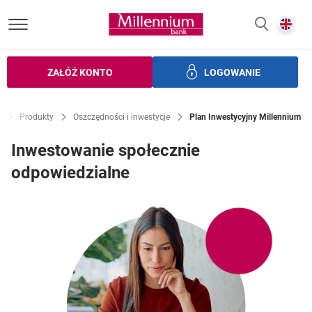
Bank Millennium homepage
E
SZUKAJ
z
ZAŁÓŻ KONTO
LOGOWANIE
zczędności
Inwestycje
Ubezpieczenia
Bankowość elek
Produkty
Oszczędności i inwestycje
Plan Inwestycyjny Millennium
Inwestowanie społecznie
odpowiedzialne