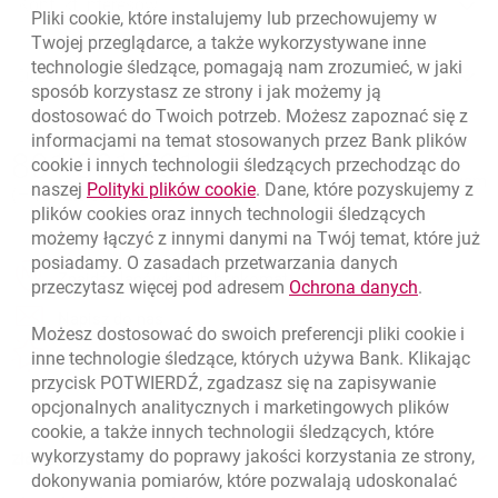
Konflikt interesów
Pliki
cookie
, które instalujemy lub przechowujemy w
Twojej przeglądarce, a także wykorzystywane inne
technologie śledzące, pomagają nam zrozumieć, w jaki
Opis ryzyka
Dowiedz się więcej
Dokumenty
sposób korzystasz ze strony i jak możemy ją
Konflikt interesów
dostosować do Twoich potrzeb. Możesz zapoznać się z
Dowiedz się więcej
informacjami na temat stosowanych przez Bank plików
Nawigacja dolna
801 331 331
cookie
i innych technologii śledzących przechodząc do
Zadzwoń do nas
Migam
link otwiera się w nowym oknie
naszej
Polityki plików
cookie
. Dane, które pozyskujemy z
(+48) 22 598 40 40
Dokumenty
Dowiedz się więcej
plików
cookies
oraz innych technologii śledzących
możemy łączyć z innymi danymi na Twój temat, które już
posiadamy. O zasadach przetwarzania danych
otwiera się w nowej karcie
Znajdź placówkę lub bankomat
link otwie
przeczytasz więcej pod adresem
Ochrona danych
.
otwiera się w nowej karcie
Napisz do nas
Możesz dostosować do swoich preferencji pliki
cookie
i
otwiera się w nowej karcie
inne technologie śledzące, których używa Bank. Klikając
Oceń nas
przycisk POTWIERDŹ, zgadzasz się na zapisywanie
opcjonalnych analitycznych i marketingowych plików
cookie
, a także innych technologii śledzących, które
wykorzystamy do poprawy jakości korzystania ze strony,
Złóż wniosek przez internet
dokonywania pomiarów, które pozwalają udoskonalać