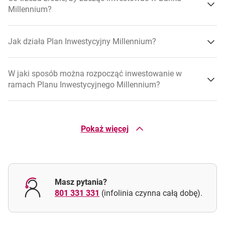
otwiera się w nowej karcie
Subfundusz Plan Spokojny – Kluczowe Informacje
Millennium?
dla Inwestorów
Jak działa Plan Inwestycyjny Millennium?
otwiera się w nowej karcie
Prospekt Informacyjny Millennium FIO
W jaki sposób można rozpocząć inwestowanie w
otwiera się w nowej karcie
Prospekt Informacyjny Millennium SFIO
ramach Planu Inwestycyjnego Millennium?
otwiera się w nowej karcie
Informacja AFI Millennium SFIO
W co inwestowane są moje środki w ramach Planu
Inwestycyjnego Millennium?
Pokaż więcej
Czy regularne wpłaty do Planu Inwestycyjnego
Millennium są konieczne?
Masz pytania?
801 331 331
(infolinia czynna całą dobę).