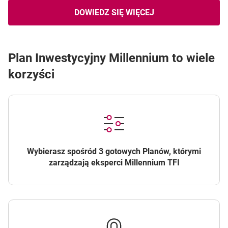
DOWIEDZ SIĘ WIĘCEJ
OTWIERA SIĘ W NOWEJ KARCI
O KRYTERIACH ZRÓWNOWAŻ
Plan Inwestycyjny Millennium to wiele
korzyści
Wybierasz spośród 3 gotowych Planów, którymi
zarządzają eksperci Millennium TFI