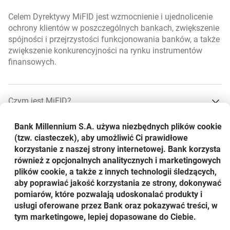
ryzyko prawne,
Celem Dyrektywy MiFID jest wzmocnienie i ujednolicenie
ryzyko rozliczenia,
ochrony klientów w poszczególnych bankach, zwiększenie
spójności i przejrzystości funkcjonowania banków, a także
ryzyko rynkowe,
zwiększenie konkurencyjności na rynku instrumentów
finansowych.
ryzyko stopy procentowej,
ryzyko utraty kapitału,
Czym jest MiFID?
ryzyko związane z koncentracją aktywów bądź rynków,
Bank Millennium S.A. używa niezbędnych plików
cookie
wysokość opłat,
Klasyfikacja Klientów
(tzw. ciasteczek), aby umożliwić Ci prawidłowe
korzystanie z naszej strony internetowej. Bank korzysta
złożoność produktu.
Czym jest MiFID?
Dowiedz się więcej
również z opcjonalnych analitycznych i marketingowych
Ocena adekwatności
plików cookie, a także z innych technologii śledzących,
aby poprawiać jakość korzystania ze strony, dokonywać
pomiarów, które pozwalają udoskonalać produkty i
Klasyfikacja Klientów
Dowiedz się więcej
Opis ryzyka
usługi oferowane przez Bank oraz pokazywać treści, w
tym marketingowe, lepiej dopasowane do Ciebie.
Ocena adekwatności
Dowiedz się więcej