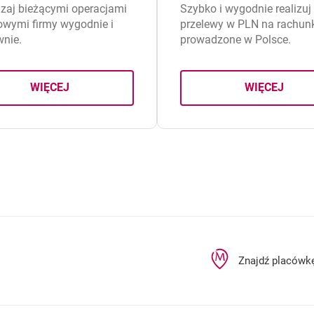
zaj bieżącymi operacjami
Szybko i wygodnie realizuj
owymi firmy wygodnie i
przelewy w PLN na rachun
wnie.
prowadzone w Polsce.
WIĘCEJ
WIĘCEJ
O RACHUNKU ROZLICZENIOWYM
O PRZEL
Znajdź placówk