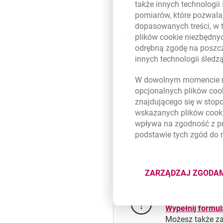
także innych technologii
pomiarów, które pozwalaj
dopasowanych treści, w 
Pytania i odpowiedz
plików
cookie
niezbędnyc
odrębną zgodę na poszcz
innych technologii śled
Co to jest system TARGET2 i ja
W dowolnym momencie m
opcjonalnych plików
coo
znajdującego się w stop
Czym jest SWIFT MT101 polece
wskazanych plików
cook
wpływa na zgodność z p
podstawie tych zgód do
Kiedy odbiorca otrzyma przele
ZARZĄDZAJ ZGODA
DOTYCZĄ
Chcesz skorzyst
Wypełnij formu
Możesz także z