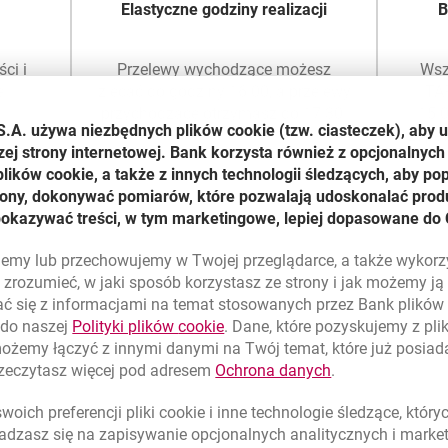
Elastyczne godziny realizacji
B
ci i
Przelewy wychodzące możesz
Wsz
e
zlecać do godziny 16:00, a przelewy
TAR
przychodzące otrzymasz do 17:30.
15:0
S.A. używa niezbędnych plików
cookie
(tzw. ciasteczek), aby 
zapew
zej strony internetowej. Bank korzysta również z opcjonalnych 
ików cookie, a także z innych technologii śledzących, aby po
trony, dokonywać pomiarów, które pozwalają udoskonalać produ
pokazywać treści, w tym marketingowe, lepiej dopasowane do 
lujemy lub przechowujemy w Twojej przeglądarce, a także wykor
zrozumieć, w jaki sposób korzystasz ze strony i jak możemy j
ć się z informacjami na temat stosowanych przez Bank plikó
link otwiera się w nowym oknie
 do naszej
Polityki plików
cookie
. Dane, które pozyskujemy z pl
zagranicznych
możemy łączyć z innymi danymi na Twój temat, które już posia
link otwiera się
rzeczytasz więcej pod adresem
Ochrona danych
.
oich preferencji pliki
cookie
i inne technologie śledzące, któr
dzasz się na zapisywanie opcjonalnych analitycznych i mark