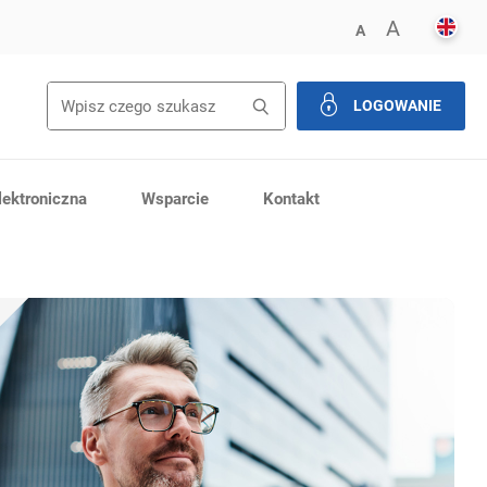
ENGL
POWIĘK
A
ZMNIEJSZ FONT
A
LOGOWANIE
zamknij
ektroniczna
Wsparcie
Kontakt