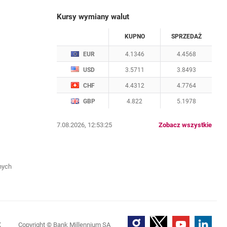
Kursy wymiany walut
WALUTA
KUPNO
SPRZEDAŻ
Kursy wymiany walut. Data aktualizacji: 7.08.2
EUR
4.1346
4.4568
USD
3.5711
3.8493
CHF
4.4312
4.7764
GBP
4.822
5.1978
kurs
7.08.2026, 12:53:25
Zobacz wszystkie
nych
Goodie
otwiera się w nowej karcie
Twitter
otwiera się w nowej 
YouTube
otwiera się 
LinkedIn
otwie
X
Copyright
© Bank Millennium SA