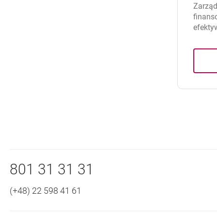
Zarząd
finans
efekty
Nawigacja dolna
Zadzwoń do nas
801 31 31 31
(+48) 22 598 41 61