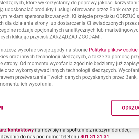
 śledzących, które wykorzystamy do poprawy jakości korzystani
ą udoskonalać produkty i usługi oferowane przez Bank oraz po
tym reklam spersonalizowanych. Kliknięcie przycisku ODRZUĆ s
i
h dla działania strony lub dostarczenia Ci świadczonych przez
ególne rodzaje opcjonalnych analitycznych lub marketingowy
zących klikając przycisk ZARZĄDZAJ ZGODAMI.
k zlecić przelew?
ożesz wycofać swoje zgody na stronie
Polityka plików
cookie
kies
oraz innych technologii śledzących, a także za pomocą pr
ce strony. Od momentu wycofania zgód nie będziemy już zapis
nie zapłaty?
ie
oraz wykorzystywać innych technologii śledzących. Wycofani
rawem przetwarzania Twoich danych pozyskanych przez Bank, 
 momentu ich wycofania.
w zagraniczny?
MI
ODRZU
CYMI PLIKÓW
COOKIES
ać z oferty?
larz kontaktowy
i umów się na spotkanie z naszym doradcą.
adzwonić do nas pod numer telefonu
801 31 31 31
.