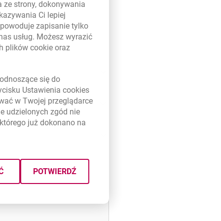
a ze strony, dokonywania
kazywania Ci lepiej
powoduje zapisanie tylko
 nas usług. Możesz wyrazić
ch plików
cookie
oraz
link otwiera się w nowym oknie
odnoszące się do
zycisku Ustawienia
cookies
ywać w Twojej przeglądarce
e udzielonych zgód nie
którego już dokonano na
link otwiera się w nowym oknie - plik pdf
otwiera się w nowej karcie
Ć
POTWIERDŹ