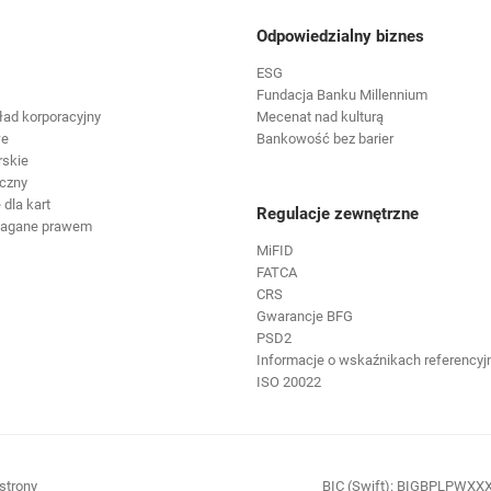
Odpowiedzialny biznes
ESG
Fundacja Banku Millennium
ład korporacyjny
Mecenat nad kulturą
we
Bankowość bez barier
rskie
czny
dla kart
Regulacje zewnętrzne
magane prawem
MiFID
FATCA
CRS
Gwarancje BFG
PSD2
Informacje o wskaźnikach referencyj
ISO 20022
ię w nowej karcie
otwiera się w nowej karcie
strony
BIC (Swift): BIGBPLPWXX