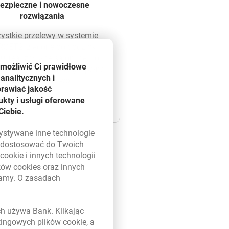
ezpieczne i nowoczesne
rozwiązania
ystkie przelewy w systemie
GET2, zlecone do godziny
0, realizowane są online, co
umożliwić Ci prawidłowe
nia szybkość obsługi i pełne
analitycznych i
bezpieczeństwo.
prawiać jakość
kty i usługi oferowane
Ciebie.
zystywane inne technologie
ą dostosować do Twoich
w
cookie
i innych technologii
ików
cookies
oraz innych
damy. O zasadach
 w nowym oknie
ych używa Bank. Klikając
etingowych plików
cookie
, a