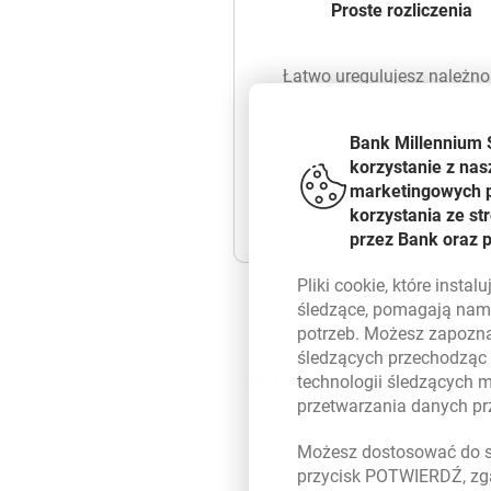
Proste rozliczenia
Łatwo uregulujesz należnoś
zobowiązania w obroci
międzynarodowym.
Bank Millennium 
korzystanie z nas
marketingowych pl
korzystania ze s
przez Bank oraz 
Pliki
cookie
, które insta
śledzące, pomagają nam 
potrzeb. Możesz zapozna
śledzących przechodząc
Rodzaje przelewów 
technologii śledzących 
przetwarzania danych p
Możesz dostosować do sw
przycisk POTWIERDŹ, zga