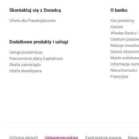
Skontaktuj się z Doradcą
O banku
Oferta dla Przedsiębiorstw
Kim jesteśmy
Kariera
Władze Banku i 
Centrum praso
Dodatkowe produkty i usługi
Relacje inwesto
Serwis ekonomi
Usługi powiernicze
Marże walutowe 
Pracownicze plany kapitałowe
Informacje wy
Strefa samorządu
Nieruchomości
Strefa dewelopera
Franczyza
otwiera się w nowej karcie
otwiera s
Ochrona danych
Ustawienia
cookies
Zastrzeżenia prawne
Mapa 