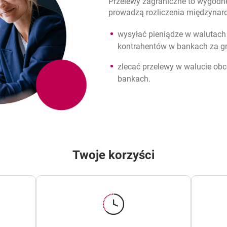
Przelewy zagraniczne to wygodne 
prowadzą rozliczenia międzynar
wysyłać pieniądze w walutach
kontrahentów w bankach za gr
zlecać przelewy w walucie obc
bankach.
Twoje korzyści