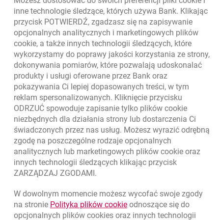
Możesz dostosować do swoich preferencji pliki
cookie
i
inne technologie śledzące, których używa Bank. Klikając
Skontaktuj się z Doradcą
przycisk POTWIERDŹ, zgadzasz się na zapisywanie
Dodatkowe produkty i usługi
opcjonalnych analitycznych i marketingowych plików
cookie
, a także innych technologii śledzących, które
O banku
wykorzystamy do poprawy jakości korzystania ze strony,
dokonywania pomiarów, które pozwalają udoskonalać
Odpowiedzialny biznes
produkty i usługi oferowane przez Bank oraz
pokazywania Ci lepiej dopasowanych treści, w tym
Regulacje zewnętrzne
reklam spersonalizowanych. Kliknięcie przycisku
ODRZUĆ spowoduje zapisanie tylko plików
cookie
niezbędnych dla działania strony lub dostarczenia Ci
Kursy wymiany walut
świadczonych przez nas usług. Możesz wyrazić odrębną
zgodę na poszczególne rodzaje opcjonalnych
WALUTA
KUPNO
SPRZEDAŻ
analitycznych lub marketingowych plików
cookie
oraz
Kursy wymiany walut. Data aktualizacji: 6.08.2026, 12:54:32
innych technologii śledzących klikając przycisk
EUR
4.1358
4.4581
ZARZĄDZAJ ZGODAMI.
USD
3.5845
3.8639
CHF
4.4248
4.7696
W dowolnym momencie możesz wycofać swoje zgody
link otwiera się w nowym o
na stronie
Polityka plików
cookie
odnoszące się do
GBP
4.8262
5.2023
opcjonalnych plików
cookies
oraz innych technologii