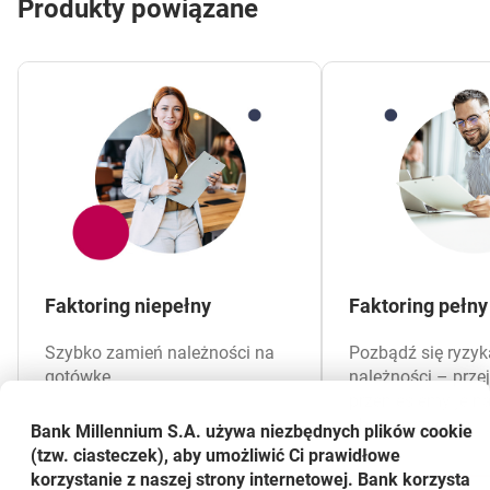
Produkty powiązane
Faktoring niepełny
Faktoring pełny
Szybko zamień należności na
Pozbądź się ryzyk
gotówkę.
należności – prze
przeniesiemy je n
ubezpieczyciela.
Bank Millennium S.A. używa niezbędnych plików
cookie
(tzw. ciasteczek), aby umożliwić Ci prawidłowe
korzystanie z naszej strony internetowej. Bank korzysta