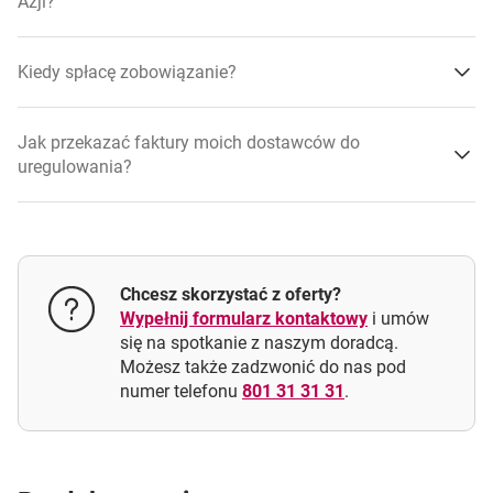
Azji?
uzyskali środki na kapitał obrotowy
Kiedy spłacę zobowiązanie?
poprawili płynność finansową firmy
Jak przekazać faktury moich dostawców do
zwiększyli potencjał inwestycyjny
uregulowania?
Chcesz skorzystać z oferty?
Wypełnij formularz kontaktowy
i umów
się na spotkanie z naszym doradcą.
Możesz także zadzwonić do nas pod
numer telefonu
801 31 31 31
.