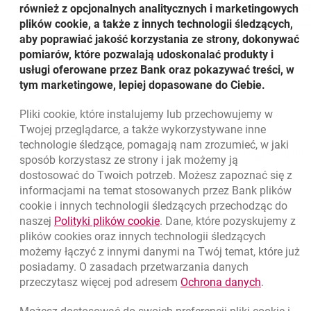
WIĘCEJ
WIĘC
również z opcjonalnych analitycznych i marketingowych
O FAKTORINGU NIEPEŁNYM
O
plików cookie, a także z innych technologii śledzących,
aby poprawiać jakość korzystania ze strony, dokonywać
pomiarów, które pozwalają udoskonalać produkty i
usługi oferowane przez Bank oraz pokazywać treści, w
tym marketingowe, lepiej dopasowane do Ciebie.
Pliki
cookie
, które instalujemy lub przechowujemy w
Nawigacja dolna
Twojej przeglądarce, a także wykorzystywane inne
801 31 31 31
Zadzwoń do nas
technologie śledzące, pomagają nam zrozumieć, w jaki
Migam
(+48) 22 598 41 61
sposób korzystasz ze strony i jak możemy ją
dostosować do Twoich potrzeb. Możesz zapoznać się z
informacjami na temat stosowanych przez Bank plików
cookie
i innych technologii śledzących przechodząc do
otwiera się w nowej karcie
Znajdź placówkę lub bankomat
link otwiera się w nowym oknie
naszej
Polityki plików
cookie
. Dane, które pozyskujemy z
plików
cookies
oraz innych technologii śledzących
otwiera się w nowej karcie
Napisz do nas
możemy łączyć z innymi danymi na Twój temat, które już
otwiera się w nowej karcie
Oceń nas
posiadamy. O zasadach przetwarzania danych
link otwie
przeczytasz więcej pod adresem
Ochrona danych
.