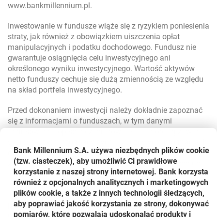
www.bankmillennium.pl.
Inwestowanie w fundusze wiąże się z ryzykiem poniesienia
straty, jak również z obowiązkiem uiszczenia opłat
manipulacyjnych i podatku dochodowego. Fundusz nie
gwarantuje osiągnięcia celu inwestycyjnego ani
określonego wyniku inwestycyjnego. Wartość aktywów
netto funduszy cechuje się dużą zmiennością ze względu
na skład portfela inwestycyjnego.
Przed dokonaniem inwestycji należy dokładnie zapoznać
się z informacjami o funduszach, w tym danymi
finansowymi i opisem czynników ryzyka, które są zawarte
w prospektach informacyjnych i Kluczowych Informacjach
Bank Millennium S.A. używa niezbędnych plików
cookie
dla Inwestorów (KIID), raportem Ex-Ante, dostępnych wraz
(tzw. ciasteczek), aby umożliwić Ci prawidłowe
z tabelą opłat funduszy w placówkach Banku Millennium.
korzystanie z naszej strony internetowej. Bank korzysta
również z opcjonalnych analitycznych i marketingowych
Rozpowszechnianie i dystrybucja niektórych instrumentów
plików cookie, a także z innych technologii śledzących,
lub produktów finansowych oraz obrót nimi mogą być
aby poprawiać jakość korzystania ze strony, dokonywać
przedmiotem ograniczeń w odniesieniu do pewnych osób i
pomiarów, które pozwalają udoskonalać produkty i
państw, zgodnie z właściwym prawodawstwem.