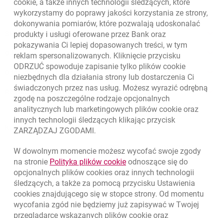
cookie
, a także innych technologii śledzących, które
wykorzystamy do poprawy jakości korzystania ze strony,
dokonywania pomiarów, które pozwalają udoskonalać
Skontaktuj się ze Specjalistą
produkty i usługi oferowane przez Bank oraz
pokazywania Ci lepiej dopasowanych treści, w tym
O banku
reklam spersonalizowanych. Kliknięcie przycisku
ODRZUĆ spowoduje zapisanie tylko plików
cookie
Odpowiedzialny biznes
niezbędnych dla działania strony lub dostarczenia Ci
świadczonych przez nas usług. Możesz wyrazić odrębną
Regulacje zewnętrzne
zgodę na poszczególne rodzaje opcjonalnych
analitycznych lub marketingowych plików
cookie
oraz
innych technologii śledzących klikając przycisk
Kursy wymiany walut
ZARZĄDZAJ ZGODAMI.
WALUTA
KUPNO
SPRZEDAŻ
W dowolnym momencie możesz wycofać swoje zgody
Kursy wymiany walut. Data aktualizacji: 7.08.2026, 12:53:25
link otwiera się w nowym o
na stronie
Polityka plików
cookie
odnoszące się do
EUR
4.1346
4.4568
opcjonalnych plików
cookies
oraz innych technologii
USD
3.5711
3.8493
śledzących, a także za pomocą przycisku Ustawienia
cookies
znajdującego się w stopce strony. Od momentu
CHF
4.4312
4.7764
wycofania zgód nie będziemy już zapisywać w Twojej
GBP
4.822
5.1978
przeglądarce wskazanych plików
cookie
oraz