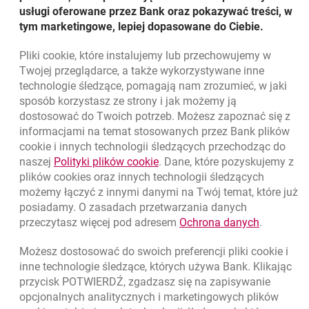
usługi oferowane przez Bank oraz pokazywać treści, w
Oferowanie instrumentów finansowych oraz obrót nimi
tym marketingowe, lepiej dopasowane do Ciebie.
mogą być dokonywane jedynie przy zachowaniu
zgodności z właściwymi przepisami prawa.
Pliki
cookie
, które instalujemy lub przechowujemy w
Twojej przeglądarce, a także wykorzystywane inne
Środki zainwestowane w fundusze inwestycyjne nie są
technologie śledzące, pomagają nam zrozumieć, w jaki
objęte systemem gwarantowania Bankowego Funduszu
sposób korzystasz ze strony i jak możemy ją
Gwarancyjnego, zgodnie z ustawą o Bankowym Funduszu
dostosować do Twoich potrzeb. Możesz zapoznać się z
Gwarancyjnym, systemie gwarantowania depozytów oraz
informacjami na temat stosowanych przez Bank plików
przymusowej restrukturyzacji z dnia 10 czerwca 2016.
cookie
i innych technologii śledzących przechodząc do
Nawigacja dolna
link otwiera się w nowym oknie
naszej
Polityki plików
cookie
. Dane, które pozyskujemy z
801 115 115
Zadzwoń do nas
plików
cookies
oraz innych technologii śledzących
Migam
+48 22 598 40 41
możemy łączyć z innymi danymi na Twój temat, które już
posiadamy. O zasadach przetwarzania danych
link otwie
przeczytasz więcej pod adresem
Ochrona danych
.
otwiera się w nowej karcie
Znajdź placówkę lub bankomat
Możesz dostosować do swoich preferencji pliki
cookie
i
inne technologie śledzące, których używa Bank. Klikając
otwiera się w nowej karcie
Napisz do nas
przycisk POTWIERDŹ, zgadzasz się na zapisywanie
otwiera się w nowej karcie
Oceń nas
opcjonalnych analitycznych i marketingowych plików