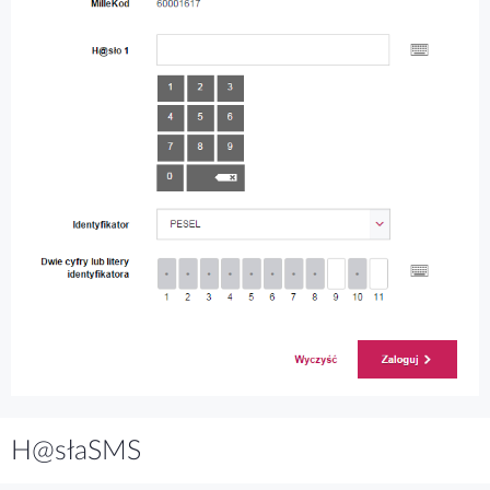
H@słaSMS