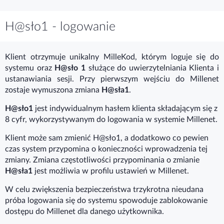
H@sło1 - logowanie
Klient otrzymuje unikalny MilleKod, którym loguje się do
systemu oraz
H@sło 1
służące do uwierzytelniania Klienta i
ustanawiania sesji. Przy pierwszym wejściu do Millenet
zostaje wymuszona zmiana
H@sła1
.
H@sło1
jest indywidualnym hasłem klienta składającym się z
8 cyfr, wykorzystywanym do logowania w systemie Millenet.
Klient może sam zmienić H@sło1, a dodatkowo co pewien
czas system przypomina o konieczności wprowadzenia tej
zmiany. Zmiana częstotliwości przypominania o zmianie
H@sła1
jest możliwia w profilu ustawień w Millenet.
W celu zwiększenia bezpieczeństwa trzykrotna nieudana
próba logowania się do systemu spowoduje zablokowanie
dostępu do Millenet dla danego użytkownika.