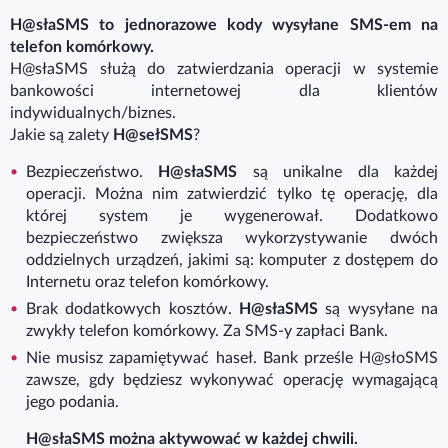
H@słaSMS to jednorazowe kody wysyłane SMS-em na
telefon komórkowy.
H@słaSMS służą do zatwierdzania operacji w systemie
bankowości internetowej dla klientów
indywidualnych/biznes.
Jakie są zalety
H@sełSMS
?
Bezpieczeństwo.
H@słaSMS
są unikalne dla każdej
operacji. Można nim zatwierdzić tylko tę operację, dla
której system je wygenerował. Dodatkowo
bezpieczeństwo zwiększa wykorzystywanie dwóch
oddzielnych urządzeń, jakimi są: komputer z dostępem do
Internetu oraz telefon komórkowy.
Brak dodatkowych kosztów.
H@słaSMS
są wysyłane na
zwykły telefon komórkowy. Za SMS-y zapłaci Bank.
Nie musisz zapamiętywać haseł. Bank prześle H@słoSMS
zawsze, gdy będziesz wykonywać operację wymagającą
jego podania.
H@słaSMS można aktywować w każdej chwili.