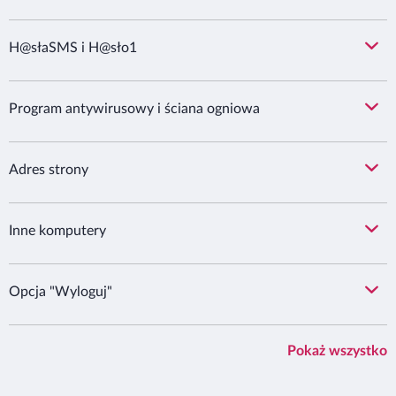
H@słaSMS i H@sło1
Bank Millennium S.A. używa niezbędnych plików
cookie
Program antywirusowy i ściana ogniowa
(tzw. ciasteczek), aby umożliwić Ci prawidłowe
korzystanie z naszej strony internetowej. Bank korzysta
również z opcjonalnych analitycznych i marketingowych
Adres strony
plików cookie, a także z innych technologii śledzących,
aby poprawiać jakość korzystania ze strony, dokonywać
pomiarów, które pozwalają udoskonalać produkty i
Inne komputery
usługi oferowane przez Bank oraz pokazywać treści, w
tym marketingowe, lepiej dopasowane do Ciebie.
Opcja "Wyloguj"
Pliki
cookie
, które instalujemy lub przechowujemy w
Twojej przeglądarce, a także wykorzystywane inne
technologie śledzące, pomagają nam zrozumieć, w jaki
Pokaż wszystko
sposób korzystasz ze strony i jak możemy ją
dostosować do Twoich potrzeb. Możesz zapoznać się z