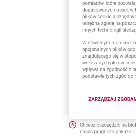
pomiarów, które pozwalaj
dopasowanych treści, w 
Możliwość edycji celu w dow
plików
cookie
niezbędnyc
odrębną zgodę na poszcz
innych technologii śled
W dowolnym momencie m
opcjonalnych plików
coo
Jak oszczędzasz pi
znajdującego się w stop
wskazanych plików
cook
Oszczędzaj, jak lubisz. Dajemy 
wpływa na zgodność z p
Ciebie.
podstawie tych zgód do
Możesz nam podać wartość
Ci ten cel osiągnąć.
ZARZĄDZAJ ZGODA
DOTYCZĄ
Znasz swoje możliwości mi
oszczędnościowego wylicz
Chcesz oszczędzić na biał
nasza prognoza pokaże Ci 