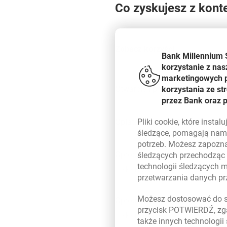
Co zyskujesz z kont
Zobacz korzyści
Bank Millennium 
korzystanie z nas
marketingowych pl
Otwarcie i prowadzenie konta
korzystania ze s
przez Bank oraz 
Pliki
cookie
, które insta
Opłata za wpłaty i wypłaty
śledzące, pomagają nam 
potrzeb. Możesz zapozna
Oprocentowanie promocyjne
śledzących przechodząc
technologii śledzących 
w skali roku
przetwarzania danych p
Możesz dostosować do sw
Oprocentowanie standardowe
przycisk POTWIERDŹ, zga
w skali roku
także innych technologii