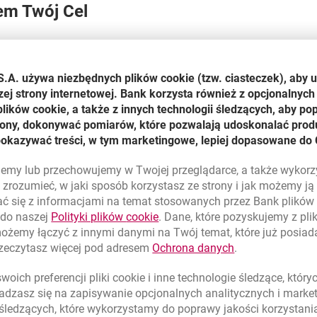
em Twój Cel
S.A. używa niezbędnych plików
cookie
(tzw. ciasteczek), aby 
zej strony internetowej. Bank korzysta również z opcjonalnych 
ików cookie, a także z innych technologii śledzących, aby po
 oszczędnościowego
trony, dokonywać pomiarów, które pozwalają udoskonalać produ
pokazywać treści, w tym marketingowe, lepiej dopasowane do 
lujemy lub przechowujemy w Twojej przeglądarce, a także wykor
zrozumieć, w jaki sposób korzystasz ze strony i jak możemy j
ć się z informacjami na temat stosowanych przez Bank plikó
link otwiera się w nowym oknie
 do naszej
Polityki plików
cookie
. Dane, które pozyskujemy z pl
możemy łączyć z innymi danymi na Twój temat, które już posia
link otwiera się
rzeczytasz więcej pod adresem
Ochrona danych
.
oich preferencji pliki
cookie
i inne technologie śledzące, któr
dzasz się na zapisywanie opcjonalnych analitycznych i mark
 śledzących, które wykorzystamy do poprawy jakości korzystani