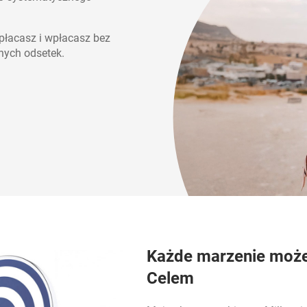
płacasz i wpłacasz bez
nych odsetek.
WÓJ CEL
Każde marzenie moż
Celem