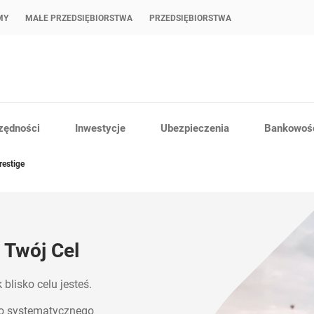
MY
MAŁE PRZEDSIĘBIORSTWA
PRZEDSIĘBIORSTWA
zędności
Inwestycje
Ubezpieczenia
Bankowość
restige
 Twój Cel
 blisko celu jesteś.
do systematycznego