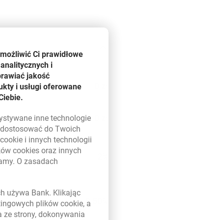
umożliwić Ci prawidłowe
analitycznych i
prawiać jakość
0 zł
kty i usługi oferowane
Ciebie.
0 zł
zystywane inne technologie
ą dostosować do Twoich
w
cookie
i innych technologii
ików
cookies
oraz innych
2%
damy. O zasadach
 w nowym oknie
ych używa Bank. Klikając
0,50%
etingowych plików
cookie
, a
a ze strony, dokonywania