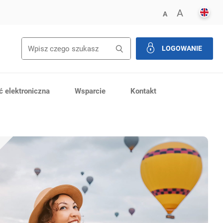
ENGL
POWIĘK
A
ZMNIEJSZ FONT
A
LOGOWANIE
zamknij
 elektroniczna
Wsparcie
Kontakt