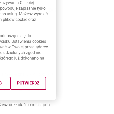
kazywania Ci lepiej
powoduje zapisanie tylko
TAK
 nas usług. Możesz wyrazić
ch plików
cookie
oraz
link otwiera się w nowym oknie
odnoszące się do
zycisku Ustawienia
cookies
ywać w Twojej przeglądarce
e udzielonych zgód nie
iesz, jaki sposób działa u
którego już dokonano na
kie miesięczne wpłaty pozwolą
Ć
POTWIERDŹ
. Nasz kalkulator konta
żesz odkładać co miesiąc, a