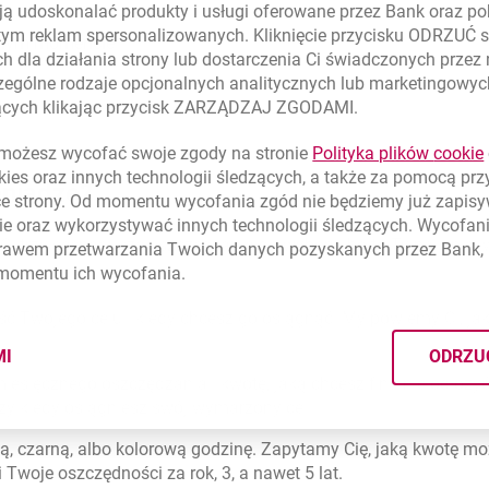
ą udoskonalać produkty i usługi oferowane przez Bank oraz po
tym reklam spersonalizowanych. Kliknięcie przycisku ODRZUĆ s
olnym momencie
h dla działania strony lub dostarczenia Ci świadczonych przez
ególne rodzaje opcjonalnych analitycznych lub marketingowy
zących klikając przycisk ZARZĄDZAJ ZGODAMI.
ożesz wycofać swoje zgody na stronie
Polityka plików
cookie
kies
oraz innych technologii śledzących, a także za pomocą pr
eniądze?
ce strony. Od momentu wycofania zgód nie będziemy już zapis
ie
oraz wykorzystywać innych technologii śledzących. Wycofani
Ci trzy scenariusze oszczędzania do wyboru, bo to Ty najlepiej w
rawem przetwarzania Twoich danych pozyskanych przez Bank, 
 momentu ich wycofania.
 Twojego celu i kiedy chcesz go osiągnąć. My powiemy Ci, ja
MI
ODRZU
CYMI PLIKÓW
COOKIES
esięcznego oszczędzania i kwotę, jaką chcesz finalnie odłożyć
y kiedy osiągniesz swój wymarzony cel.
ą, czarną, albo kolorową godzinę. Zapytamy Cię, jaką kwotę mo
Twoje oszczędności za rok, 3, a nawet 5 lat.