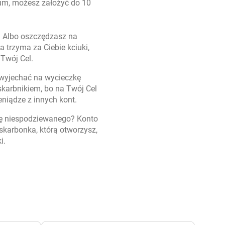
um, możesz założyć do 10
 Albo oszczędzasz na
 trzyma za Ciebie kciuki,
 Twój Cel.
wyjechać na wycieczkę
arbnikiem, bo na Twój Cel
eniądze z innych kont.
ię niespodziewanego? Konto
skarbonka, którą otworzysz,
i.