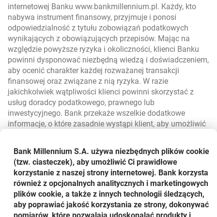
internetowej Banku www.bankmillennium.pl. Każdy, kto
nabywa instrument finansowy, przyjmuje i ponosi
odpowiedzialność z tytułu zobowiązań podatkowych
wynikających z obowiązujących przepisów. Mając na
względzie powyższe ryzyka i okoliczności, klienci Banku
powinni dysponować niezbędną wiedzą i doświadczeniem,
aby ocenić charakter każdej rozważanej transakcji
finansowej oraz związane z nią ryzyka. W razie
jakichkolwiek wątpliwości klienci powinni skorzystać z
usług doradcy podatkowego, prawnego lub
inwestycyjnego. Bank przekaże wszelkie dodatkowe
informacje, o które zasadnie wystąpi klient, aby umożliwić
mu ocenę ryzyk oraz charakteru transakcji.
Bank Millennium S.A. używa niezbędnych plików
cookie
Zawarcie przez klienta transakcji na instrumentach
(tzw. ciasteczek), aby umożliwić Ci prawidłowe
finansowych jest podstawą do uznania, że klient zapoznał
korzystanie z naszej strony internetowej. Bank korzysta
się z warunkami transakcji i związanymi z nią ryzykami
również z opcjonalnych analitycznych i marketingowych
oraz zaakceptował je.
plików cookie, a także z innych technologii śledzących,
aby poprawiać jakość korzystania ze strony, dokonywać
Rozpowszechnianie i dystrybucja niektórych instrumentów
pomiarów, które pozwalają udoskonalać produkty i