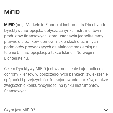
Kluczowe Informacje dla Inwestorów
ryzyko krótkookresowych zmian cen,
MiFID
ryzyko kursu walutowego,
otwiera się w nowej karcie
ING Total Return - Kluczowe Informacje dla
Inwestorów
MiFID
(ang. Markets in Financial Instruments Directive) to
ryzyko niedopuszczenia papierów wartościowych
Dyrektywa Europejska dotycząca rynku instrumentów i
emitenta do obrotu na rynku regulowanym,
produktów finansowych, która ustanawia jednolite ramy
otwiera się w nowej karcie
ING Obligacji Rynków Wschodzących (Waluta
prawne dla banków, domów maklerskich oraz innych
ryzyko płynności,
Lokalna) - Kluczowe Informacje dla Inwestorów
podmiotów prowadzących działalność maklerską na
terenie Unii Europejskiej, a także Islandii, Norwegii i
ryzyko podatkowe,
Lichtensteinu.
otwiera się w nowej karcie
ING Konserwatywny Plus - Kluczowe Informacje dla
ryzyko prawne,
Inwestorów
Celem Dyrektywy MiFID jest wzmocnienie i ujednolicenie
ryzyko rozliczenia,
ochrony klientów w poszczególnych bankach, zwiększenie
spójności i przejrzystości funkcjonowania banków, a także
otwiera się w nowej karcie
Prospekt ING Parasol FIO
ryzyko rynkowe,
zwiększenie konkurencyjności na rynku instrumentów
finansowych.
ryzyko stopy procentowej,
otwiera się w nowej karcie
Prospekt ING SFIO
ryzyko utraty kapitału,
Czym jest MiFID?