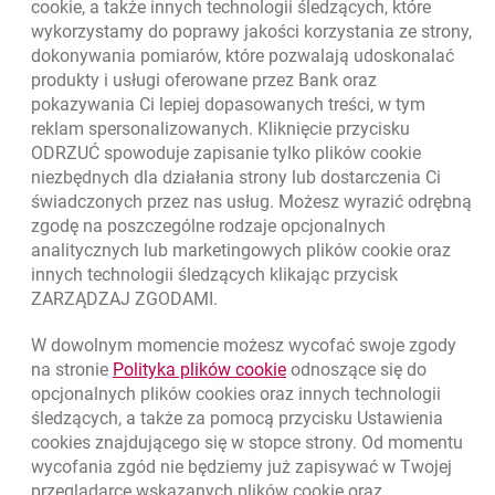
cookie
, a także innych technologii śledzących, które
wykorzystamy do poprawy jakości korzystania ze strony,
Złóż wniosek przez internet
dokonywania pomiarów, które pozwalają udoskonalać
produkty i usługi oferowane przez Bank oraz
Skontaktuj się ze Specjalistą
pokazywania Ci lepiej dopasowanych treści, w tym
O banku
reklam spersonalizowanych. Kliknięcie przycisku
ODRZUĆ spowoduje zapisanie tylko plików
cookie
Odpowiedzialny biznes
niezbędnych dla działania strony lub dostarczenia Ci
świadczonych przez nas usług. Możesz wyrazić odrębną
Regulacje zewnętrzne
zgodę na poszczególne rodzaje opcjonalnych
analitycznych lub marketingowych plików
cookie
oraz
innych technologii śledzących klikając przycisk
ZARZĄDZAJ ZGODAMI.
W dowolnym momencie możesz wycofać swoje zgody
link otwiera się w nowym o
na stronie
Polityka plików
cookie
odnoszące się do
opcjonalnych plików
cookies
oraz innych technologii
śledzących, a także za pomocą przycisku Ustawienia
cookies
znajdującego się w stopce strony. Od momentu
wycofania zgód nie będziemy już zapisywać w Twojej
przeglądarce wskazanych plików
cookie
oraz