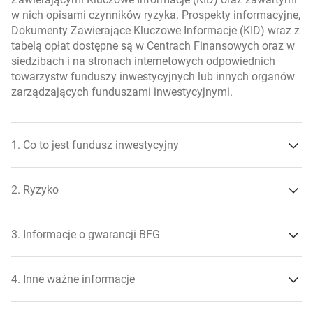
otwiera się w nowej karcie
ING Akcji Europejskich - Kluczowe Informacje dla
Inwestorów
w nich opisami czynników ryzyka. Prospekty informacyjne,
Inwestorów
Dokumenty Zawierające Kluczowe Informacje (KID) wraz z
tabelą opłat dostępne są w Centrach Finansowych oraz w
otwiera się w nowej karcie
Prospekt Parasol
siedzibach i na stronach internetowych odpowiednich
otwiera się w nowej karcie
ING Akcji Japońskich - Kluczowe Informacje dla
towarzystw funduszy inwestycyjnych lub innych organów
Inwestorów
zarządzających funduszami inwestycyjnymi.
otwiera się w nowej karcie
Prospekt Senior
otwiera się w nowej karcie
ING Surowców - Kluczowe Informacje dla
Inwestorów
1. Co to jest fundusz inwestycyjny
otwiera się w nowej karcie
ING Akcji Rynków Wschodzących - Kluczowe
2. Ryzyko
Informacje dla Inwestorów
3. Informacje o gwarancji BFG
otwiera się w nowej karcie
ING Globalny Akcji Odpowiedzialnego Inwestowania
- Kluczowe Informacje dla Inwestorów
ryzyko branży,
4. Inne ważne informacje
ryzyko kredytowe,
otwiera się w nowej karcie
ING Globalny Obligacji Wysokodochodowych -