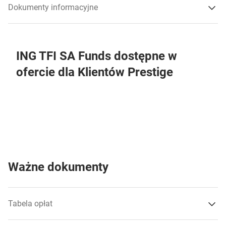
Dokumenty informacyjne
Tabela opłat manipulacyjnych
otwiera się w nowej karcie
Prospekt
ING TFI SA Funds dostępne w
ofercie dla Klientów Prestige
otwiera się w nowej karcie
Kluczowe Informacje dla Inwestorów
Ważne dokumenty
Tabela opłat