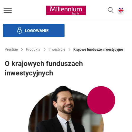
Bank Millennium homepage
E
SZUKAJ
z
LOGOWANIE
zczędności
Inwestycje
Ubezpieczenia
Bankowość elek
Prestige
Produkty
Inwestycje
Krajowe fundusze inwestycyjne
O krajowych funduszach
inwestycyjnych