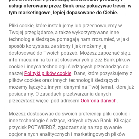
finansowych oraz obrót nimi mogą być przedmiotem
usługi oferowane przez Bank oraz pokazywać treści, w
ograniczeń w odniesieniu do pewnych osób i państw,
tym marketingowe, lepiej dopasowane do Ciebie.
zgodnie z właściwym prawodawstwem. W gestii klienta
leży wykazanie zdolności prawnej oraz uprawnień do
Pliki
cookie
, które instalujemy lub przechowujemy w
inwestowania w dany instrument finansowy. Oferowanie
Twojej przeglądarce, a także wykorzystywane inne
instrumentów finansowych oraz obrót nimi mogą być
technologie śledzące, pomagają nam zrozumieć, w jaki
dokonywane jedynie przy zachowaniu zgodności z
sposób korzystasz ze strony i jak możemy ją
właściwymi przepisami prawa.
dostosować do Twoich potrzeb. Możesz zapoznać się z
informacjami na temat stosowanych przez Bank plików
Nawigacja dolna
801 127 000
cookie
i innych technologii śledzących przechodząc do
Zadzwoń do nas
Migam
link otwiera się w nowym oknie
naszej
Polityki plików
cookie
. Dane, które pozyskujemy z
(+48) 22 598 41 33
plików
cookies
oraz innych technologii śledzących
możemy łączyć z innymi danymi na Twój temat, które już
posiadamy. O zasadach przetwarzania danych
otwiera się w nowej karcie
Znajdź placówkę lub bankomat
link otwie
przeczytasz więcej pod adresem
Ochrona danych
.
otwiera się w nowej karcie
Napisz do nas
Możesz dostosować do swoich preferencji pliki
cookie
i
otwiera się w nowej karcie
inne technologie śledzące, których używa Bank. Klikając
Oceń nas
przycisk POTWIERDŹ, zgadzasz się na zapisywanie
opcjonalnych analitycznych i marketingowych plików