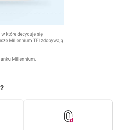
 w które decyduje się
dusze Millennium TFI zdobywają
Banku Millennium.
i?