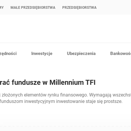
MY
MAŁE PRZEDSIĘBIORSTWA
PRZEDSIĘBIORSTWA
zędności
Inwestycje
Ubezpieczenia
Bankowość
rać fundusze w Millennium TFI
ej złożonych elementów rynku finansowego. Wymagają wszechst
i funduszom inwestycyjnym inwestowanie staje się prostsze.