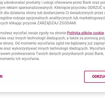
ą udoskonalać produkty i usługi oferowane przez Bank oraz po
tym reklam spersonalizowanych. Kliknięcie przycisku ODRZUĆ s
Oferta funduszy
h dla działania strony lub dostarczenia Ci świadczonych przez
ególne rodzaje opcjonalnych analitycznych lub marketingowy
zących klikając przycisk ZARZĄDZAJ ZGODAMI.
ożesz wycofać swoje zgody na stronie
Polityka plików
cookie
kies
oraz innych technologii śledzących, a także za pomocą pr
Jednostki uczestnictwa
ce strony. Od momentu wycofania zgód nie będziemy już zapis
ie
oraz wykorzystywać innych technologii śledzących. Wycofani
Kategoria A
rawem przetwarzania Twoich danych pozyskanych przez Bank, 
 momentu ich wycofania.
Potencjał
MI
ODRZU
Wykres
Poziom ryzyka
CYMI PLIKÓW
COOKIES
zysku