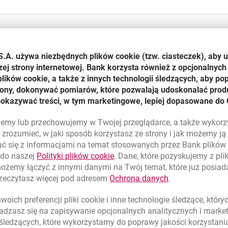
je
d dnia 01.02.2026 do 31.01.2027 r. włącznie i polega na obniże
S.A. używa niezbędnych plików
cookie
(tzw. ciasteczek), aby 
ia jednostek uczestnictwa kat. A na rejestry standardowe subfu
zej strony internetowej. Bank korzysta również z opcjonalnych 
. W przypadku zleceń nabycia składanych za pośrednictwem Mill
ików cookie, a także z innych technologii śledzących, aby po
 manipulacyjna w ofercie promocyjnej wynosi 0%. Oferta promo
trony, dokonywać pomiarów, które pozwalają udoskonalać produ
Prestige i Bankowości Prywatnej. Obniżone stawki nie dotyczą z
pokazywać treści, w tym marketingowe, lepiej dopasowane do 
 Oszczędnościowych tj. CPI, PSO, PI Maluch. Samo potwierdzen
lnej, nie stanowi złożenia zlecenia za pośrednictwem Millenetu l
lujemy lub przechowujemy w Twojej przeglądarce, a także wykor
zrozumieć, w jaki sposób korzystasz ze strony i jak możemy j
ć się z informacjami na temat stosowanych przez Bank plikó
link otwiera się w nowym oknie
 do naszej
Polityki plików
cookie
. Dane, które pozyskujemy z pl
Więcej
możemy łączyć z innymi danymi na Twój temat, które już posia
wać?
o wyborze kategorii jednostek
link otwiera się
rzeczytasz więcej pod adresem
Ochrona danych
.
oich preferencji pliki
cookie
i inne technologie śledzące, któr
dzasz się na zapisywanie opcjonalnych analitycznych i mark
 śledzących, które wykorzystamy do poprawy jakości korzystani