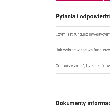
Pytania i odpowiedz
Czym jest fundusz inwestycyjn
Jak wybrać właściwe fundusze
Co muszę zrobić, by zacząć i
Czy mogę zamienić posiadany 
Czym różni się inwestowanie w
Dokumenty informa