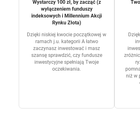
Wystarczy 100 zł, by zacząć (z
Two
wyłączeniem funduszy
indeksowych i Millennium Akcji
Rynku Złota)
Dzięki niskiej kwocie początkowej w
Dzię
ramach j.u. kategorii A łatwo
in
zaczynasz inwestować i masz
inwes
szansę sprawdzić, czy fundusze
zróżni
inwestycyjne spełniają Twoje
ry
oczekiwania.
pomnaż
niż w 