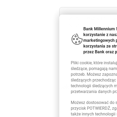
Ważne informac
Promocja trwa o
Bank Millennium 
od zleceń nabyc
korzystanie z nas
Millennium SFIO
marketingowych pl
mobilnej opłata
korzystania ze s
indywidualnych, 
przez Bank oraz 
w ramach Planów
autoryzacji mobi
Pliki
cookie
, które insta
śledzące, pomagają nam 
potrzeb. Możesz zapozna
śledzących przechodząc
technologii śledzących 
Jak zacząć inwesto
przetwarzania danych p
Możesz dostosować do sw
przycisk POTWIERDŹ, zga
także innych technologii