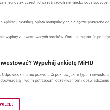
aje jednostek uczestnictwa różniących się między sobą sposobem 
e lub Aplikacji mobilnej, opłata manipulacyjna nie będzie pobierana
cie wypłaty zainwestowanych środków. Warto pamiętać, że po upływie
nwestować? Wypełnij ankietę MiFID
ań. Odpowiedzi na nie pozwolą Ci poznać, jakim typem inwestora
e odpowiadają Twoim potrzebom, oczekiwaniom i doświadczeniu 
WIĘCEJ
O ANKIECIE INWESTYCYJNEJ