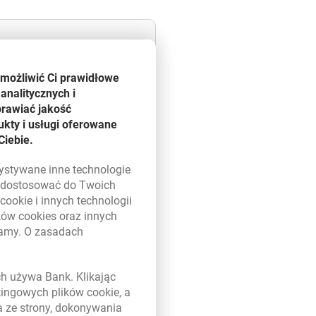
niu opłaty manipulacyjnej
umożliwić Ci prawidłowe
nduszy Millennium FIO i
analitycznych i
enetu lub Aplikacji
prawiać jakość
cyjna dotyczy Klientów
kty i usługi oferowane
leceń nabycia na rejestry
Ciebie.
ie zlecenia przy użyciu
ub Aplikacji mobilnej.
zystywane inne technologie
ą dostosować do Twoich
w
cookie
i innych technologii
ików
cookies
oraz innych
damy. O zasadach
 w nowym oknie
ych używa Bank. Klikając
etingowych plików
cookie
, a
a ze strony, dokonywania