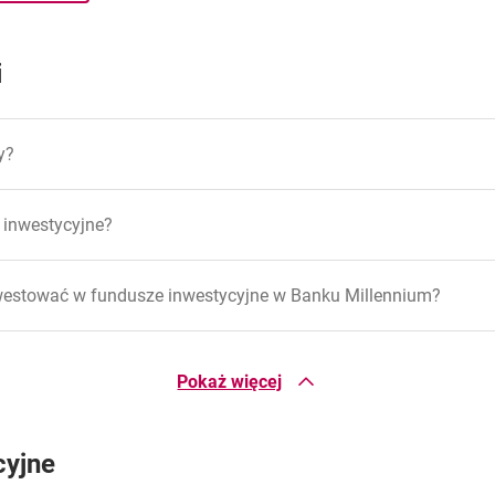
i
y?
 inwestycyjne?
nwestować w fundusze inwestycyjne w Banku Millennium?
fundusz na inny?
Pokaż więcej
 fundusze inwestycyjne od oszczędzania na lokacie bankowej?
cyjne