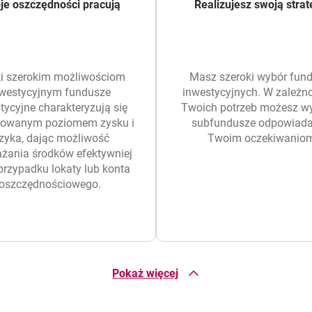
je oszczędności pracują
Realizujesz swoją strat
ki szerokim możliwościom
Masz szeroki wybór fun
westycyjnym fundusze
inwestycyjnych. W zależno
tycyjne charakteryzują się
Twoich potrzeb możesz wy
cowanym poziomem zysku i
subfundusze odpowiada
zyka, dając możliwość
Twoim oczekiwanio
ania środków efektywniej
przypadku lokaty lub konta
oszczędnościowego.
Pokaż więcej