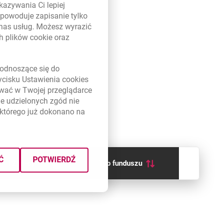
kazywania Ci lepiej
powoduje zapisanie tylko
 nas usług. Możesz wyrazić
ch plików
cookie
oraz
link otwiera się w nowym oknie
odnoszące się do
zycisku Ustawienia
cookies
ywać w Twojej przeglądarce
e udzielonych zgód nie
którego już dokonano na
Ć
POTWIERDŹ
12 m-cy
Typ funduszu