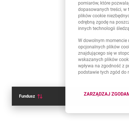
pomiarów, które pozwalaj
dopasowanych treści, w 
plików
cookie
niezbędnyc
odrębną zgodę na poszcz
innych technologii śled
W dowolnym momencie m
opcjonalnych plików
coo
znajdującego się w stop
wskazanych plików
cook
wpływa na zgodność z p
podstawie tych zgód do
ZARZĄDZAJ ZGODA
Fundusz
DOTYCZĄ
Notowania