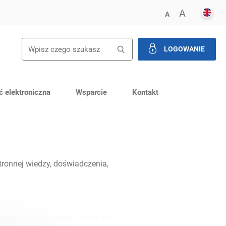
ENGL
POWIĘK
A
ZMNIEJSZ FONT
A
LOGOWANIE
zamknij
 elektroniczna
Wsparcie
Kontakt
ronnej wiedzy, doświadczenia,