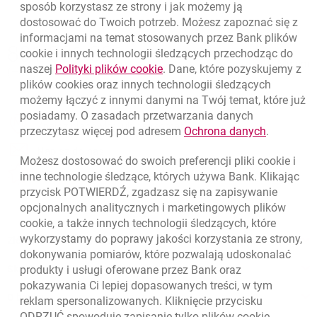
sposób korzystasz ze strony i jak możemy ją
dostosować do Twoich potrzeb. Możesz zapoznać się z
informacjami na temat stosowanych przez Bank plików
Nawigacja dolna
801 331 331
cookie
i innych technologii śledzących przechodząc do
Zadzwoń do nas
Migam
link otwiera się w nowym oknie
naszej
Polityki plików
cookie
. Dane, które pozyskujemy z
(+48) 22 598 40 40
plików
cookies
oraz innych technologii śledzących
możemy łączyć z innymi danymi na Twój temat, które już
posiadamy. O zasadach przetwarzania danych
otwiera się w nowej karcie
Znajdź placówkę lub bankomat
link otwie
przeczytasz więcej pod adresem
Ochrona danych
.
otwiera się w nowej karcie
Napisz do nas
Możesz dostosować do swoich preferencji pliki
cookie
i
otwiera się w nowej karcie
inne technologie śledzące, których używa Bank. Klikając
Oceń nas
przycisk POTWIERDŹ, zgadzasz się na zapisywanie
opcjonalnych analitycznych i marketingowych plików
cookie
, a także innych technologii śledzących, które
wykorzystamy do poprawy jakości korzystania ze strony,
Złóż wniosek przez internet
dokonywania pomiarów, które pozwalają udoskonalać
Skontaktuj się ze Specjalistą
produkty i usługi oferowane przez Bank oraz
pokazywania Ci lepiej dopasowanych treści, w tym
O banku
reklam spersonalizowanych. Kliknięcie przycisku
ODRZUĆ spowoduje zapisanie tylko plików
cookie