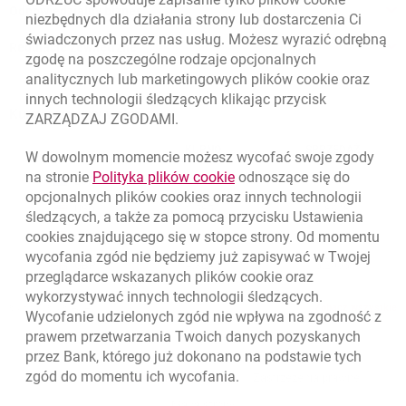
Odpowiedzialny biznes
niezbędnych dla działania strony lub dostarczenia Ci
świadczonych przez nas usług. Możesz wyrazić odrębną
Regulacje zewnętrzne
zgodę na poszczególne rodzaje opcjonalnych
analitycznych lub marketingowych plików
cookie
oraz
innych technologii śledzących klikając przycisk
Kursy wymiany walut
ZARZĄDZAJ ZGODAMI.
WALUTA
KUPNO
SPRZEDAŻ
W dowolnym momencie możesz wycofać swoje zgody
Kursy wymiany walut. Data aktualizacji: 6.08.2026, 06:40:47
link otwiera się w nowym o
na stronie
Polityka plików
cookie
odnoszące się do
EUR
4.139
4.4615
opcjonalnych plików
cookies
oraz innych technologii
USD
3.5854
3.8648
śledzących, a także za pomocą przycisku Ustawienia
cookies
znajdującego się w stopce strony. Od momentu
CHF
4.436
4.7817
wycofania zgód nie będziemy już zapisywać w Twojej
GBP
4.8245
5.2005
przeglądarce wskazanych plików
cookie
oraz
wykorzystywać innych technologii śledzących.
k
6.08.2026, 06:40:47
Zobacz wszystkie
Wycofanie udzielonych zgód nie wpływa na zgodność z
prawem przetwarzania Twoich danych pozyskanych
przez Bank, którego już dokonano na podstawie tych
zgód do momentu ich wycofania.
otwiera się w nowej karcie
otwiera 
Ochrona danych
Ustawienia
cookies
Zastrzeżenia prawne
otwiera się w nowej karcie
Mapa strony