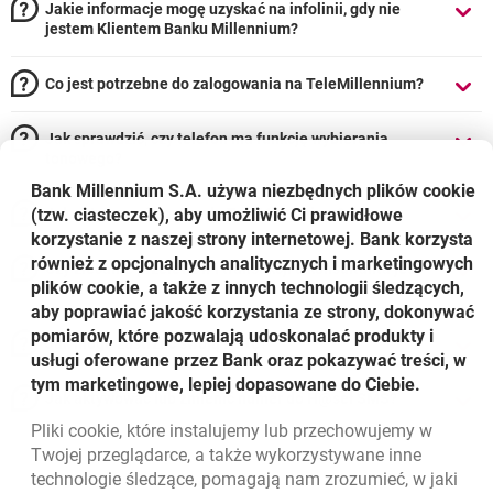
Jakie informacje mogę uzyskać na infolinii, gdy nie
jestem Klientem Banku Millennium?
Co jest potrzebne do zalogowania na TeleMillennium?
Jak sprawdzić, czy telefon ma funkcję wybierania
tonowego?
Bank Millennium S.A. używa niezbędnych plików
cookie
(tzw. ciasteczek), aby umożliwić Ci prawidłowe
Jak aktywować dostęp do TeleMillennium?
korzystanie z naszej strony internetowej. Bank korzysta
również z opcjonalnych analitycznych i marketingowych
Czy zlecanie przelewów i transakcji u konsultanta jest
plików cookie, a także z innych technologii śledzących,
bezpieczne?
aby poprawiać jakość korzystania ze strony, dokonywać
pomiarów, które pozwalają udoskonalać produkty i
Jak mogę zastrzec swoją kartę?
usługi oferowane przez Bank oraz pokazywać treści, w
tym marketingowe, lepiej dopasowane do Ciebie.
Jak aktywować lub zmienić numer do H@seł SMS?
Pliki
cookie
, które instalujemy lub przechowujemy w
Twojej przeglądarce, a także wykorzystywane inne
technologie śledzące, pomagają nam zrozumieć, w jaki