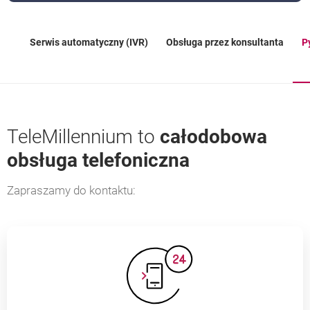
Serwis automatyczny (IVR)
Obsługa przez konsultanta
P
TeleMillennium to
całodobowa
obsługa telefoniczna
Zapraszamy do kontaktu: