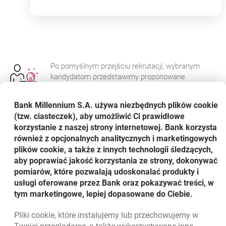
Po pomyślnym przejściu rekrutacji, wybranym
kandydatom przedstawimy proponowane
warunki zatrudnienia.
Bank Millennium S.A. używa niezbędnych plików
cookie
Na tym etapie otrzymasz od nas informacje o
wysokości proponowanego wynagrodzenia,
(tzw. ciasteczek), aby umożliwić Ci prawidłowe
dodatkowych składnikach finansowych i
korzystanie z naszej strony internetowej. Bank korzysta
niefinansowych oraz odpowiednich
również z opcjonalnych analitycznych i marketingowych
postanowieniach regulaminu wynagradzania i
plików cookie, a także z innych technologii śledzących,
premiowania. Jeśli zaakceptujesz
aby poprawiać jakość korzystania ze strony, dokonywać
zaproponowane warunki, rozpoczniemy proces
pomiarów, które pozwalają udoskonalać produkty i
przygotowujący Cię do wdrożenia. Udostępnimy
usługi oferowane przez Bank oraz pokazywać treści, w
Ci również aplikację onboardingową. Dzięki niej -
tym marketingowe, lepiej dopasowane do Ciebie.
jeszcze przed rozpoczęciem pracy – zapoznasz
się z formalnościami i dowiesz się więcej o
Pliki
cookie
, które instalujemy lub przechowujemy w
naszej organizacji.