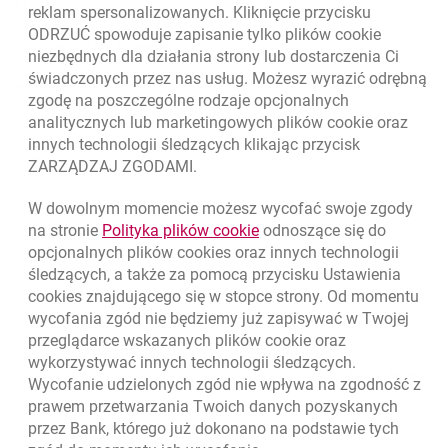
O banku
reklam spersonalizowanych. Kliknięcie przycisku
ODRZUĆ spowoduje zapisanie tylko plików
cookie
Odpowiedzialny biznes
niezbędnych dla działania strony lub dostarczenia Ci
świadczonych przez nas usług. Możesz wyrazić odrębną
Regulacje zewnętrzne
zgodę na poszczególne rodzaje opcjonalnych
analitycznych lub marketingowych plików
cookie
oraz
innych technologii śledzących klikając przycisk
Kursy wymiany walut
ZARZĄDZAJ ZGODAMI.
WALUTA
KUPNO
SPRZEDAŻ
W dowolnym momencie możesz wycofać swoje zgody
Kursy wymiany walut. Data aktualizacji: 5.08.2026, 12:49:02
link otwiera się w nowym o
na stronie
Polityka plików
cookie
odnoszące się do
EUR
4.1406
4.4633
opcjonalnych plików
cookies
oraz innych technologii
USD
3.5859
3.8653
śledzących, a także za pomocą przycisku Ustawienia
cookies
znajdującego się w stopce strony. Od momentu
CHF
4.4317
4.777
wycofania zgód nie będziemy już zapisywać w Twojej
GBP
4.8313
5.2077
przeglądarce wskazanych plików
cookie
oraz
wykorzystywać innych technologii śledzących.
k
5.08.2026, 12:49:02
Zobacz wszystkie
Wycofanie udzielonych zgód nie wpływa na zgodność z
prawem przetwarzania Twoich danych pozyskanych
przez Bank, którego już dokonano na podstawie tych