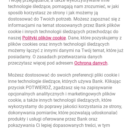
Twojej przeglądarce, a także wykorzystywane inne
technologie śledzące, pomagają nam zrozumieć, w jaki
sposób korzystasz ze strony i jak możemy ją
dostosować do Twoich potrzeb. Możesz zapoznać się z
informacjami na temat stosowanych przez Bank plików
Nawigacja dolna
801 331 331
cookie
i innych technologii śledzących przechodząc do
Zadzwoń do nas
Migam
link otwiera się w nowym oknie
naszej
Polityki plików
cookie
. Dane, które pozyskujemy z
(+48) 22 598 40 40
plików
cookies
oraz innych technologii śledzących
możemy łączyć z innymi danymi na Twój temat, które już
posiadamy. O zasadach przetwarzania danych
otwiera się w nowej karcie
Znajdź placówkę lub bankomat
link otwie
przeczytasz więcej pod adresem
Ochrona danych
.
otwiera się w nowej karcie
Napisz do nas
Możesz dostosować do swoich preferencji pliki
cookie
i
otwiera się w nowej karcie
inne technologie śledzące, których używa Bank. Klikając
Oceń nas
przycisk POTWIERDŹ, zgadzasz się na zapisywanie
opcjonalnych analitycznych i marketingowych plików
cookie
, a także innych technologii śledzących, które
wykorzystamy do poprawy jakości korzystania ze strony,
Złóż wniosek przez internet
dokonywania pomiarów, które pozwalają udoskonalać
Skontaktuj się ze Specjalistą
produkty i usługi oferowane przez Bank oraz
pokazywania Ci lepiej dopasowanych treści, w tym