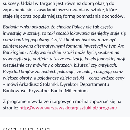
sukcesy. Udział w targach jest również dobrą okazją do
zapoznania się z zasadami inwestowania w sztukę, które
staje się coraz popularniejszą formą pomnażania dochodów.
Badania rynku pokazują, że chociaż Polacy nie tak często
Bank Millennium S.A. używa niezbędnych plików
cookie
inwestują w sztukę, to taki sposób lokowania pieniędzy staje się
(tzw. ciasteczek), aby umożliwić Ci prawidłowe
coraz bardziej popularny. Część klientów banków może być
korzystanie z naszej strony internetowej. Bank korzysta
zainteresowana alternatywnymi formami inwestycji w tym Art
również z opcjonalnych analitycznych i marketingowych
Bankingiem . Nabywanie dzieł sztuki może być sposobem na
plików cookie, a także z innych technologii śledzących,
dywersyfikację portfela, a także realizację kolekcjonerskiej pasji,
aby poprawiać jakość korzystania ze strony, dokonywać
niezależnie czy mówimy o obrazach, biżuterii czy antykach.
pomiarów, które pozwalają udoskonalać produkty i
Przykład krajów zachodnich pokazuje, że aukcje osiągają coraz
usługi oferowane przez Bank oraz pokazywać treści, w
większe obroty, a pojedyncze dzieła sztuki – coraz wyższe ceny
tym marketingowe, lepiej dopasowane do Ciebie.
– mówi Arkadiusz Stolarski, Dyrektor Departamentu
Bankowości Prywatnej Banku Millennium.
Pliki
cookie
, które instalujemy lub przechowujemy w
Z programem wydarzeń targowych można zapoznać się na
Twojej przeglądarce, a także wykorzystywane inne
stronie:
http://www.warszawskietargisztuki.pl/program/
technologie śledzące, pomagają nam zrozumieć, w jaki
sposób korzystasz ze strony i jak możemy ją
dostosować do Twoich potrzeb. Możesz zapoznać się z
Nawigacja dolna
informacjami na temat stosowanych przez Bank plików