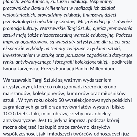
filarach: wolontariacie, kulturze i edukacji. Wspieramy
pracowników Banku Millennium w realizacji ich działań
wolontariackich, prowadzimy edukację finansową dzieci
przedszkolnych i młodzieży szkolnej. Misją Fundacji jest również
promocja kultury. Warszawskie Targi Sztuki, oprócz promowania
sztuki mają także niezaprzeczalną wartość edukacyjną. Podczas
imprezy organizowane są warsztaty artystyczne dla dzieci oraz
eksperckie wykłady na tematy związane z rynkiem sztuki,
inwestowaniem w sztukę oraz poruszane zagadnienia dotyczące
rynku antykwarycznego i fotografii kolekcjonerskiej.
- podkreśla
Iwona Jarzębska, Prezes Fundacji Banku Millennium.
Warszawskie Targi Sztuki są ważnym wydarzeniem
artystycznym, które co roku gromadzi szerokie grono
marszandów, kolekcjonerów, kuratorów oraz miłośników
sztuki. W tym roku około 50 wyselekcjonowanych polskich i
zagranicznych galerii oraz antykwariatów wystawi blisko
1000 dzieł sztuki, m.in. obrazy, rzeźby oraz obiekty
antykwaryczne. Jest to jedyna impreza, podczas której
można obejrzeć i zakupić prace zarówno klasyków
współczesności, jak i młodszych twórców odnoszących już