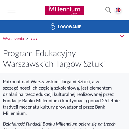
Strona główna Bank Millennium
E
SZUKAJ
LOGOWANIE
Banku i ład korporacyjny
Relacje Inwestorskie
Kariera
z
Wydarzenia
rozw
Program Edukacyjny
Warszawskich Targów Sztuki
Patronat nad Warszawskimi Targami Sztuki, a w
szczególności ich częścią szkoleniową, jest elementem
działań na rzecz edukacji kulturalnej realizowanej przez
Fundację Banku Millennium i kontynuacją ponad 25 letniej
tradycji mecenatu kultury prowadzonej przez Bank
Millennium.
Działalność Fundacji Banku Millennium opiera się na trzech