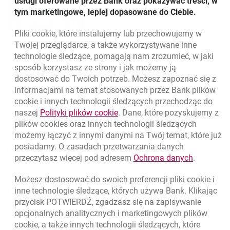
usługi oferowane przez Bank oraz pokazywać treści, w
tym marketingowe, lepiej dopasowane do Ciebie.
Pliki
cookie
, które instalujemy lub przechowujemy w
Powrót do listy
Twojej przeglądarce, a także wykorzystywane inne
technologie śledzące, pomagają nam zrozumieć, w jaki
sposób korzystasz ze strony i jak możemy ją
dostosować do Twoich potrzeb. Możesz zapoznać się z
informacjami na temat stosowanych przez Bank plików
Nawigacja dolna
801 331 331
cookie
i innych technologii śledzących przechodząc do
Zadzwoń do nas
Migam
link otwiera się w nowym oknie
naszej
Polityki plików
cookie
. Dane, które pozyskujemy z
(+48) 22 598 40 40
plików
cookies
oraz innych technologii śledzących
możemy łączyć z innymi danymi na Twój temat, które już
posiadamy. O zasadach przetwarzania danych
otwiera się w nowej karcie
Znajdź placówkę lub bankomat
link otwie
przeczytasz więcej pod adresem
Ochrona danych
.
otwiera się w nowej karcie
Napisz do nas
Możesz dostosować do swoich preferencji pliki
cookie
i
otwiera się w nowej karcie
inne technologie śledzące, których używa Bank. Klikając
Oceń nas
przycisk POTWIERDŹ, zgadzasz się na zapisywanie
opcjonalnych analitycznych i marketingowych plików
cookie
, a także innych technologii śledzących, które