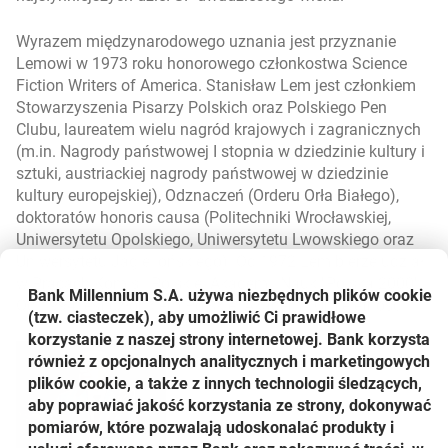
Wyrazem międzynarodowego uznania jest przyznanie
Lemowi w 1973 roku honorowego członkostwa Science
Fiction Writers of America. Stanisław Lem jest członkiem
Stowarzyszenia Pisarzy Polskich oraz Polskiego Pen
Clubu, laureatem wielu nagród krajowych i zagranicznych
(m.in. Nagrody państwowej I stopnia w dziedzinie kultury i
sztuki, austriackiej nagrody państwowej w dziedzinie
kultury europejskiej), Odznaczeń (Orderu Orła Białego),
doktoratów honoris causa (Politechniki Wrocławskiej,
Uniwersytetu Opolskiego, Uniwersytetu Lwowskiego oraz
Uniwersytetu Jagiellońskiego). Od 1972 Lem bierze udział
w Pracach Komisji Polskiej Akademii Nauk "Polska 2000".
Bank Millennium S.A. używa niezbędnych plików
cookie
Od 1994 jest członkiem Polskiej Akademii Umiejętności.
(tzw. ciasteczek), aby umożliwić Ci prawidłowe
korzystanie z naszej strony internetowej. Bank korzysta
również z opcjonalnych analitycznych i marketingowych
plików cookie, a także z innych technologii śledzących,
aby poprawiać jakość korzystania ze strony, dokonywać
pomiarów, które pozwalają udoskonalać produkty i