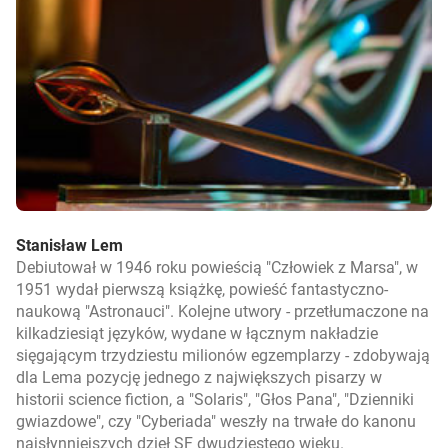
Stanisław Lem
Debiutował w 1946 roku powieścią "Człowiek z Marsa", w
1951 wydał pierwszą książkę, powieść fantastyczno-
naukową "Astronauci". Kolejne utwory - przetłumaczone na
kilkadziesiąt języków, wydane w łącznym nakładzie
sięgającym trzydziestu milionów egzemplarzy - zdobywają
dla Lema pozycję jednego z największych pisarzy w
historii science fiction, a "Solaris", "Głos Pana", "Dzienniki
gwiazdowe", czy "Cyberiada" weszły na trwałe do kanonu
najsłynniejszych dzieł SF dwudziestego wieku.