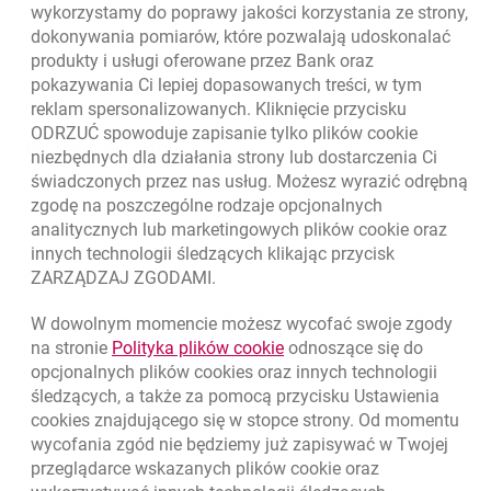
wykorzystamy do poprawy jakości korzystania ze strony,
Złóż wniosek przez internet
dokonywania pomiarów, które pozwalają udoskonalać
produkty i usługi oferowane przez Bank oraz
Skontaktuj się ze Specjalistą
pokazywania Ci lepiej dopasowanych treści, w tym
O banku
reklam spersonalizowanych. Kliknięcie przycisku
ODRZUĆ spowoduje zapisanie tylko plików
cookie
Odpowiedzialny biznes
niezbędnych dla działania strony lub dostarczenia Ci
świadczonych przez nas usług. Możesz wyrazić odrębną
Regulacje zewnętrzne
zgodę na poszczególne rodzaje opcjonalnych
analitycznych lub marketingowych plików
cookie
oraz
innych technologii śledzących klikając przycisk
Kursy wymiany walut
ZARZĄDZAJ ZGODAMI.
WALUTA
KUPNO
SPRZEDAŻ
W dowolnym momencie możesz wycofać swoje zgody
Kursy wymiany walut. Data aktualizacji: 7.08.2026, 12:53:25
link otwiera się w nowym o
na stronie
Polityka plików
cookie
odnoszące się do
EUR
4.1346
4.4568
opcjonalnych plików
cookies
oraz innych technologii
USD
3.5711
3.8493
śledzących, a także za pomocą przycisku Ustawienia
cookies
znajdującego się w stopce strony. Od momentu
CHF
4.4312
4.7764
wycofania zgód nie będziemy już zapisywać w Twojej
GBP
4.822
5.1978
przeglądarce wskazanych plików
cookie
oraz