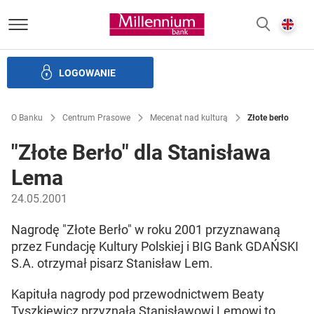
Bank Millennium homepage
E
SZUKAJ
z
LOGOWANIE
Banku i ład korporacyjny
Relacje Inwestorskie
Kariera
O Banku
Centrum Prasowe
Mecenat nad kulturą
Złote berło
"Złote Berło" dla Stanisława
Lema
24.05.2001
Nagrodę "Złote Berło" w roku 2001 przyznawaną
przez Fundację Kultury Polskiej i BIG Bank GDAŃSKI
S.A. otrzymał pisarz Stanisław Lem.
Kapituła nagrody pod przewodnictwem Beaty
Tyszkiewicz przyznała Stanisławowi Lemowi to