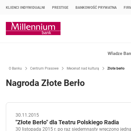
KLIENCI INDYWIDUALNI
PRESTIGE
BANKOWOŚĆ PRYWATNA
FIR
Strona główna Bank Millennium
Władze Bank
O Banku
Centrum Prasowe
Mecenat nad kulturą
Złote berło
Nagroda Złote Berło
30.11.2015
"Złote Berło" dla Teatru Polskiego Radia
30 listopada 2015 r. po raz siedemnasty wręczono jedną 