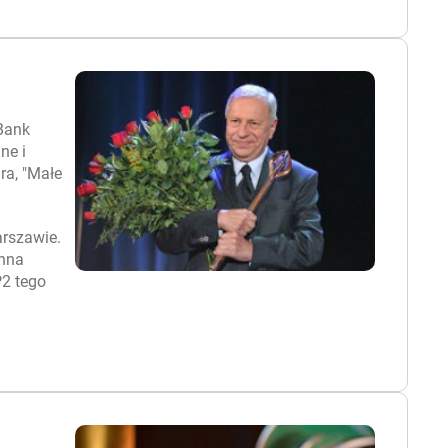
 Bank
ne i
ra, "Małe
.
arszawie.
anna
P2 tego