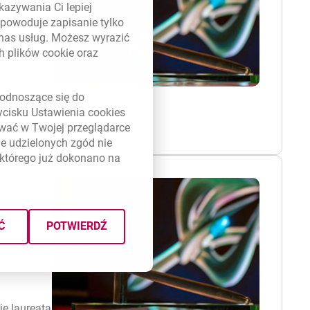
hniką i
kazywania Ci lepiej
powoduje zapisanie tylko
 nas usług. Możesz wyrazić
ki,
ch plików
cookie
oraz
 w
sz Stańko,
link otwiera się w nowym oknie
odnoszące się do
zycisku Ustawienia
cookies
ywać w Twojej przeglądarce
e udzielonych zgód nie
którego już dokonano na
ty przez
Ć
POTWIERDŹ
nowatorska
 polskiej
e laureata