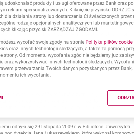
 "twórczość pełną subtelnej równowagi pomiędzy perfekcyjna tec
ą udoskonalać produkty i usługi oferowane przez Bank oraz po
tym reklam spersonalizowanych. Kliknięcie przycisku ODRZUĆ s
h dla działania strony lub dostarczenia Ci świadczonych przez
 podążającego droga mistrza, otrzymał grafik Mateusz Dąbrows
ególne rodzaje opcjonalnych analitycznych lub marketingowy
agrody, która odbyła się 22 listopada br. w Teatrze Narodowym
zących klikając przycisk ZARZĄDZAJ ZGODAMI.
a w specjalnym koncercie "Muzyka wśród bestii" wystąpili: Toma
Robert Usewicz.
ożesz wycofać swoje zgody na stronie
Polityka plików
cookie
kies
oraz innych technologii śledzących, a także za pomocą pr
ce strony. Od momentu wycofania zgód nie będziemy już zapis
ie
oraz wykorzystywać innych technologii śledzących. Wycofani
rawem przetwarzania Twoich danych pozyskanych przez Bank, 
 momentu ich wycofania.
 laureatem nagrody "Złote Berło" przyznanej już po raz jedenas
MI
ODRZU
CYMI PLIKÓW
COOKIES
różniono za "całokształt twórczości kompozytorskiej, w której 
ych treści duchowych oraz wprowadzenie dawnej i nowej muzyki
emu odbyła się 29 listopada 2009 r. w Bibliotece Uniwersytetu
ny pod dyrekcją Jana Łukaszewskiego, który wykonał kompozycj