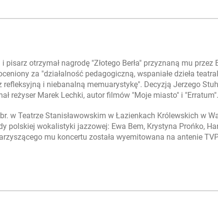
g i pisarz otrzymał nagrodę "Złotego Berła" przyznaną mu przez
doceniony za "działalność pedagogiczną, wspaniałe dzieła teatral
az refleksyjną i niebanalną memuarystykę". Decyzją Jerzego Stuh
ł reżyser Marek Lechki, autor filmów "Moje miasto" i "Erratum"
a br. w Teatrze Stanisławowskim w Łazienkach Królewskich w W
zdy polskiej wokalistyki jazzowej: Ewa Bem, Krystyna Prońko, H
owarzyszącego mu koncertu została wyemitowana na antenie TV