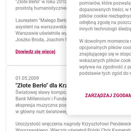
"Złote Berło" w roku 2010. Artysta otrzymał nagrodę za
pomiarów, które pozwalaj
prostotą humanistycznego przekazu".
dopasowanych treści, w 
plików
cookie
niezbędnyc
Laureatem "Małego Berła" dla twórcy młodego pokolenia
odrębną zgodę na poszcz
asystent na warszawskiej ASP. Uroczystość wręczenia n
innych technologii śled
Warszawie uświetniła wystawa rzeźb i grafik laureata, 
Joszko Broda, Joachim Mencel, Marcin Pospieszalski i 
W dowolnym momencie m
opcjonalnych plików
coo
Dowiedz się więcej
znajdującego się w stop
wskazanych plików
cook
wpływa na zgodność z p
podstawie tych zgód do
01.05.2009
"Złote Berło" dla Krzysztofa Pendereckiego
Światowej sławy kompozytor Krzysztof Penderecki został
ZARZĄDZAJ ZGODA
DOTYCZĄ
Bank Millennium i Fundację Kultury Polskiej. Artystę wy
ekspresja muzyczna posłużyła do wyrażenia uniwersaln
w główny nurt światowego życia muzycznego".
Uroczystość wręczenia nagrody Krzysztofowi Penderecki
Warszawskiego. Wieczór uświetnił Polski Chór Kameral