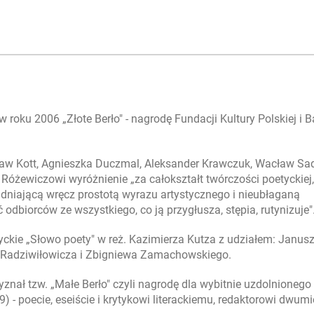
 roku 2006 „Złote Berło" - nagrodę Fundacji Kultury Polskiej i 
sław Kott, Agnieszka Duczmal, Aleksander Krawczuk, Wacław Sa
 Różewiczowi wyróżnienie „za całokształt twórczości poetyckiej,
ładniającą wręcz prostotą wyrazu artystycznego i nieubłaganą
dbiorców ze wszystkiego, co ją przygłusza, stępia, rutynizuje"
yckie „Słowo poety" w reż. Kazimierza Kutza z udziałem: Janus
o Radziwiłowicza i Zbigniewa Zamachowskiego.
nał tzw. „Małe Berło" czyli nagrodę dla wybitnie uzdolnionego
- poecie, eseiście i krytykowi literackiemu, redaktorowi dwumi