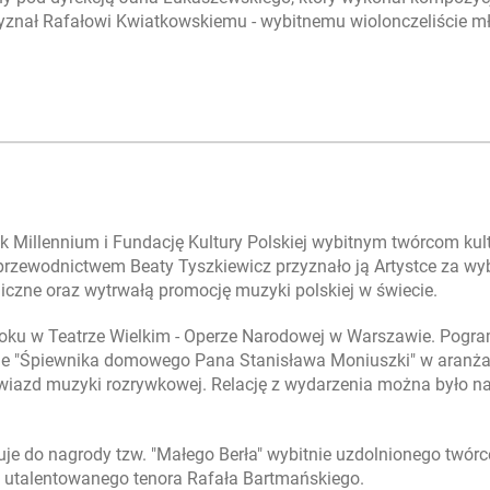
przyznał Rafałowi Kwiatkowskiemu - wybitnemu wiolonczeliście 
k Millennium i Fundację Kultury Polskiej wybitnym twórcom kul
 przewodnictwem Beaty Tyszkiewicz przyznało ją Artystce za wy
giczne oraz wytrwałą promocję muzyki polskiej w świecie.
 roku w Teatrze Wielkim - Operze Narodowej w Warszawie. Pogr
nie "Śpiewnika domowego Pana Stanisława Moniuszki" w aranża
gwiazd muzyki rozrywkowej. Relację z wydarzenia można było n
je do nagrody tzw. "Małego Berła" wybitnie uzdolnionego twór
a utalentowanego tenora Rafała Bartmańskiego.