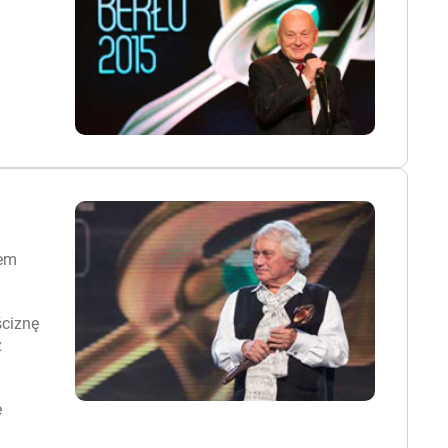
tem
ściznę
z
e