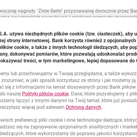
orocznej nagrody "Złote Berło" przyznawanej dorocznie przez Ba
 „pełną nowatorskich poszukiwań i epickiego rozmachu twórczoś
ostaw Polaków".
S.A. używa niezbędnych plików
cookie
(tzw. ciasteczek), aby 
r. w Teatrze Dramatycznym w Warszawie fragmenty „Traktatu o ł
zej strony internetowej. Bank korzysta również z opcjonalnych 
ewicz, a w specjalnym koncercie wystąpili: „Kwartet Śląski", „T
ików cookie, a także z innych technologii śledzących, aby po
ałą i Piotrem Wojtasikiem. „Małe Berło", specjalną nagrodę prz
trony, dokonywać pomiarów, które pozwalają udoskonalać produ
w Kijach w woj. świętokrzyskim.
pokazywać treści, w tym marketingowe, lepiej dopasowane do 
 "Złotego Berła" oraz towarzyszącego mu koncertu został wyem
lujemy lub przechowujemy w Twojej przeglądarce, a także wykor
zrozumieć, w jaki sposób korzystasz ze strony i jak możemy j
ć się z informacjami na temat stosowanych przez Bank plikó
link otwiera się w nowym oknie
 do naszej
Polityki plików
cookie
. Dane, które pozyskujemy z pl
możemy łączyć z innymi danymi na Twój temat, które już posia
link otwiera się
rzeczytasz więcej pod adresem
Ochrona danych
.
oich preferencji pliki
cookie
i inne technologie śledzące, któr
dzasz się na zapisywanie opcjonalnych analitycznych i mark
rdziej znanych na świecie ilustratorów książek został laureatem 
 śledzących, które wykorzystamy do poprawy jakości korzystani