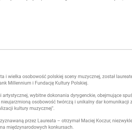
ta i wielka osobowość polskiej sceny muzycznej, został laurea
nk Millennium i Fundację Kultury Polskiej.
ci artystycznej, wybitne dokonania dyrygenckie, obejmujące spu
nieujarzmioną osobowość twórczą i unikalny dar komunikacji 
izacji kultury muzycznej".
rzyznawaną przez Laureata – otrzymał Maciej Koczur, niezwykl
d na międzynarodowych konkursach.