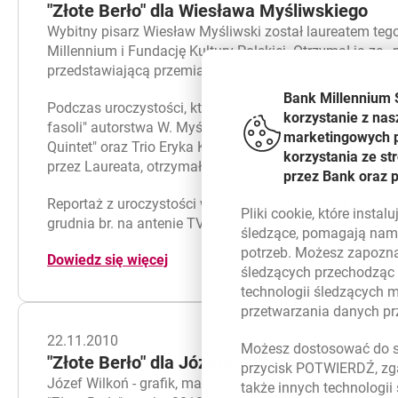
"Złote Berło" dla Wiesława Myśliwskiego
Wybitny pisarz Wiesław Myśliwski został laureatem teg
Millennium i Fundację Kultury Polskiej. Otrzymał ją za
przedstawiającą przemiany oraz przewartościowania p
Bank Millennium 
Podczas uroczystości, która odbyła się 28 listopada b
korzystanie z nas
fasoli" autorstwa W. Myśliwskiego czytał Olgierd Łukasz
marketingowych pl
Quintet" oraz Trio Eryka Kulma z gośćmi - Maciejem Sik
korzystania ze s
przez Laureata, otrzymała Gminna Biblioteka Publiczna 
przez Bank oraz 
Reportaż z uroczystości wręczenia tegorocznej nagrody
Pliki
cookie
, które insta
grudnia br. na antenie TVP2.
śledzące, pomagają nam 
potrzeb. Możesz zapozna
Dowiedz się więcej
śledzących przechodząc
technologii śledzących 
przetwarzania danych p
22.11.2010
Możesz dostosować do sw
"Złote Berło" dla Józefa Wilkonia
przycisk POTWIERDŹ, zga
Józef Wilkoń - grafik, malarz, rzeźbiarz i jeden z najba
także innych technologii