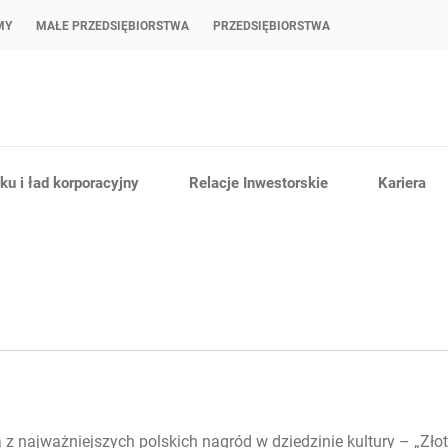
MY
MAŁE PRZEDSIĘBIORSTWA
PRZEDSIĘBIORSTWA
u i ład korporacyjny
Relacje Inwestorskie
Kariera
z najważniejszych polskich nagród w dziedzinie kultury – „Złote