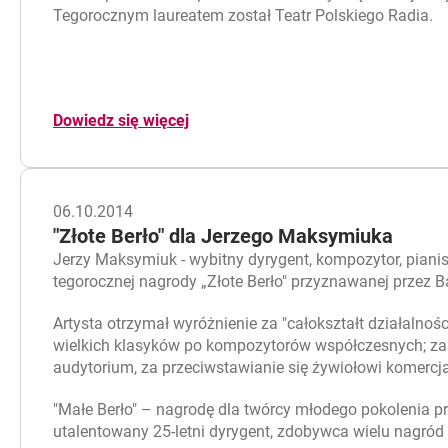
Tegorocznym laureatem został Teatr Polskiego Radia.
Dowiedz się więcej
06.10.2014
"Złote Berło" dla Jerzego Maksymiuka
Jerzy Maksymiuk - wybitny dyrygent, kompozytor, pianis
tegorocznej nagrody „Złote Berło" przyznawanej przez Ba
Artysta otrzymał wyróżnienie za "całokształt działalnoś
wielkich klasyków po kompozytorów współczesnych; za 
audytorium, za przeciwstawianie się żywiołowi komercjal
"Małe Berło" – nagrodę dla twórcy młodego pokolenia p
utalentowany 25-letni dyrygent, zdobywca wielu nagró