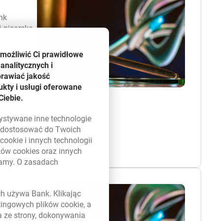
nk
ć pisarską
umożliwić Ci prawidłowe
uskaniu
analitycznych i
angata
prawiać jakość
yznawaną
kty i usługi oferowane
Ciebie.
itowany 4
zystywane inne technologie
ą dostosować do Twoich
w
cookie
i innych technologii
ików
cookies
oraz innych
damy. O zasadach
 w nowym oknie
ych używa Bank. Klikając
etingowych plików
cookie
, a
nagrody
a ze strony, dokonywania