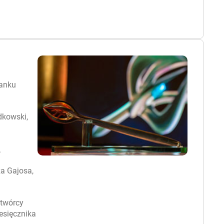
Banku
dkowski,
.
za Gajosa,
 twórcy
esięcznika