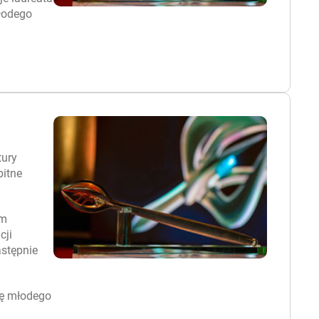
młodego
tury
bitne
am
cji
astępnie
cę młodego