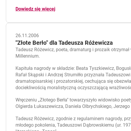
Dowiedz się więcej
26.11.2006
"Złote Berło" dla Tadeusza Różewicza
Tadeusz Różewicz, poeta, dramaturg i prozaik otrzymał w
Millennium.
Kapituła nagrody w składzie: Beata Tyszkiewicz, Bogu
Rafał Skąpski i Andrzej Strumiłło przyznała Tadeuszowi
dramatopisarskiej i prozatorskiej, cechująca się obezw
dociekliwością moralistyczną oczyszczającą wrażliwość o
Wręczeniu „Złotego Berła" towarzyszyło widowisko poet
Olgierda Łukaszewicza, Daniela Olbrychskiego, Jerzeg
Tadeusz Różewicz, zgodnie z regulaminem nagrody, przyz
młodego pokolenia, Tadeuszowi Dąbrowskiemu (ur. 1979) 