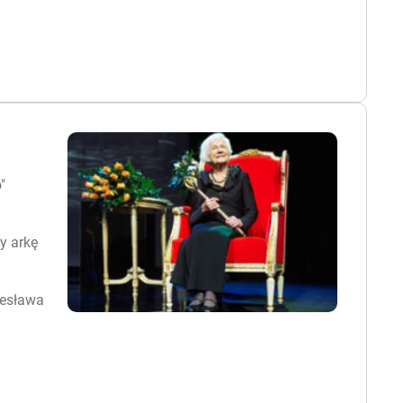
"
y arkę
lesława