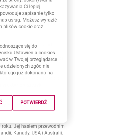
rzębska, dyrektor
kazywania Ci lepiej
powoduje zapisanie tylko
 nas usług. Możesz wyrazić
 ścieżki w zakresie formy i
ch plików
cookie
oraz
ł jego charakter: otwarty i
link otwiera się w nowym oknie
odnoszące się do
 początku nie bał się odkrywać
zycisku Ustawienia
cookies
a Izabela Błaszczyk, dyrektor
ywać w Twojej przeglądarce
nież idea, która (mamy
e udzielonych zgód nie
tujemy w relacje z naszymi
którego już dokonano na
ność, nowoczesność, otwartość,
dyrektor Błaszczyk.
ą wagę do rozwiązań mających
Ć
POTWIERDŹ
nych z wykorzystaniem
w nowej karcie
0 roku. Jej hasłem przewodnim
ndii, Kanady, USA i Australii.