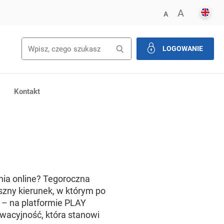
ENGL
POWIĘK
A
ZMNIEJSZ FONT
A
Wyszukiwanie
Wyszukaj
LOGOWANIE
zamknij
Kontakt
nia online? Tegoroczna
zny kierunek, w którym po
e – na platformie PLAY
wacyjność, która stanowi