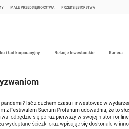
MY
MAŁE PRZEDSIĘBIORSTWA
PRZEDSIĘBIORSTWA
u i ład korporacyjny
Relacje Inwestorskie
Kariera
 wyzwaniom
h pandemii? Iść z duchem czasu i inwestować w wydarze
um z Festiwalem Sacrum Profanum udowadnia, że to słus
iwal odbędzie się po raz pierwszy w swojej historii onlin
 wydeptane ścieżki oraz wpisując się doskonale w inno