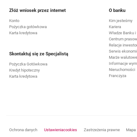
Złóż wniosek przez internet
O banku
Konto
Kim jesteśmy
Pożyczka gotówkowa
Kariera
Karta kredytowa
Władze Banku i 
Centrum praso
Relacje inwesto
Serwis ekonomi
Skontaktuj się ze Specjalistą
Marże walutowe 
Informacje wy
Pożyczka Gotówkowa
Nieruchomości
Kredyt hipoteczny
Franczyza
Karta kredytowa
otwiera się w nowej karcie
otwiera s
Ochrona danych
Ustawienia
cookies
Zastrzeżenia prawne
Mapa 