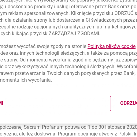
 się jeszcze bardziej istotne, niż dotychczas
–
mówi Iwona Ja
ą udoskonalać produkty i usługi oferowane przez Bank oraz po
s Banku Millennium.
tym reklam spersonalizowanych. Kliknięcie przycisku ODRZUĆ s
h dla działania strony lub dostarczenia Ci świadczonych przez
nicji, a nawet niepokojów, KBF i Bank Millennium wytyczają nowe
ególne rodzaje opcjonalnych analitycznych lub marketingowy
 wydarzenie w całości do sieci.
zących klikając przycisk ZARZĄDZAJ ZGODAMI.
zas całej swojej historii ewoluował, bo taki też od początku by
ożesz wycofać swoje zgody na stronie
Polityka plików
cookie
ia. Nie tylko muzyczne, ale też społeczne. Sacrum Profanum od
kies
oraz innych technologii śledzących, a także za pomocą pr
ch tez i nurtujących pytań na wielu płaszczyznach
–
podkreśl
ce strony. Od momentu wycofania zgód nie będziemy już zapis
 i poszukiwania to od zawsze esencja Sacrum Profanum. To rów
ie
oraz wykorzystywać innych technologii śledzących. Wycofani
as z Bankiem Millennium, za co bardzo dziękujemy. Od lat inwes
rawem przetwarzania Twoich danych pozyskanych przez Bank, 
, że to związek, który trwa już od lat i jest na lata. Innowacyj
 momentu ich wycofania.
liskie od zawsze, w tym roku zyskują nowe znaczenie
–
dodaje 
cyjność ma od lat wpisaną w swoją strategię, przykłada wielk
MI
ODRZU
dostępu zarówno do usług finansowych, jak i wydarzeń kultural
CYMI PLIKÓW
COOKIES
otwiera się 
 technologii. Więcej na stronie
bankmillennium.pl
spółczesnej Sacrum Profanum potrwa od 1 do 30 listopada 202
yczna, ale też dosłowna. Program obejmuje utwory z Polski, Irla