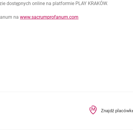
zie dostępnych online na platformie PLAY KRAKÓW.
otwiera się w nowej karci
ofanum na
www.sacrumprofanum.com
rcie
Znajdź placówk