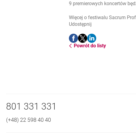
9 premierowych koncertów będ
Więcej o festiwalu Sacrum Pr
Udostępnij
Udostępnij
Udostępnij
Udostępnij
-
-
-
Powrót do listy
otwiera się w nowej karcie
otwiera się w nowej karcie
otwiera się w nowej ka
Nawigacja dolna
Zadzwoń do nas
801 331 331
(+48) 22 598 40 40