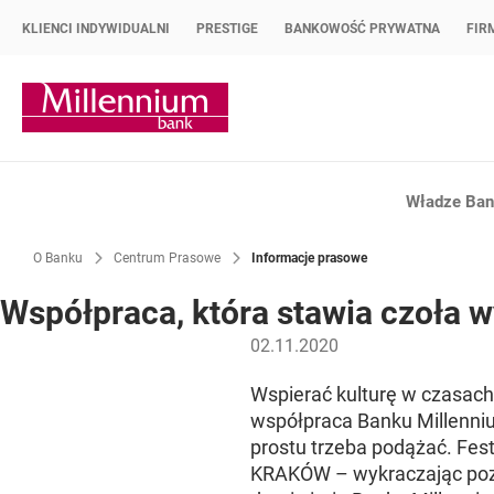
KLIENCI INDYWIDUALNI
PRESTIGE
BANKOWOŚĆ PRYWATNA
FIR
Strona główna Bank Millennium
Władze Bank
O Banku
Centrum Prasowe
Informacje prasowe
Współpraca, która stawia czoła
02.11.2020
Wspierać kulturę w czasac
współpraca Banku Millenni
prostu trzeba podążać. Fest
KRAKÓW – wykraczając poza