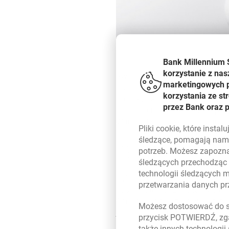
Bank Millennium 
korzystanie z nas
Świadomość kulturotwórczej ro
marketingowych pl
przedsiębiorstw, które na etapi
korzystania ze s
To właśnie kultura wyznacza now
przez Bank oraz 
uniwersalną odpowiedź na potrz
Warto o tym mówić, tym bardzie
Pliki
cookie
, które insta
od ponad 30 lat wspiera sztukę
śledzące, pomagają nam 
ogólnopolskim, jak i lokalnym
potrzeb. Możesz zapozna
od 2012 roku.
śledzących przechodząc
technologii śledzących 
-
Zawsze zgodnie uważaliśmy, ż
przetwarzania danych p
nas 9 lat temu. Zgadzamy się 
Adriana White’a z Uniwersytetu
Możesz dostosować do sw
jak koncerty. Dlatego nieprze
przycisk POTWIERDŹ, zga
eksperymentalną, ewoluuje wraz
także innych technologii