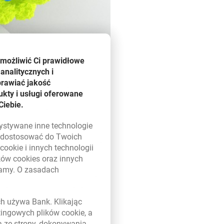
umożliwić Ci prawidłowe
analitycznych i
esnych, świadomych
prawiać jakość
cjatyw związanych z kulturą.
kty i usługi oferowane
dzina życia stanowi
Ciebie.
aśnie jest nasza codzienność.
doskonale to rozumie, dlatego
zystywane inne technologie
i popularnej o zasięgu
ą dostosować do Twoich
adach. Z KBF współpracuje już
w
cookie
i innych technologii
ików
cookies
oraz innych
damy. O zasadach
zwoju. Te fundamenty połączyły
 w nowym oknie
miczny opracowany przez
ralnym i wydarzeniach takich
ych używa Bank. Klikając
 muzykę współczesną,
etingowych plików
cookie
, a
 działalności kulturalnej w
a ze strony, dokonywania