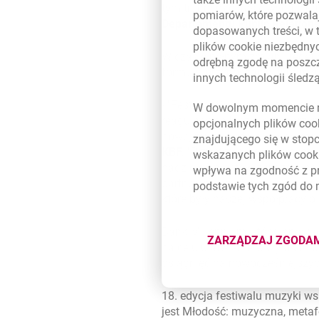
tym trudnym okresie wydaje nam
pomiarów, które pozwalaj
Departamentu Public Relation
dopasowanych treści, w 
plików
cookie
niezbędnyc
W czasie pełnym zmian i redefi
odrębną zgodę na poszcz
formuły, przenosząc w tym roku
innych technologii śled
-
Festiwal Sacrum Profanum podc
W dowolnym momencie m
reagujący na bieżące wydarzen
opcjonalnych plików
coo
nowej muzyki, stawiać odważny
znajdującego się w stop
KBF.
Przestrzeń eksperymentu
wskazanych plików
cook
nadzieję!) na stałe związała n
wpływa na zgodność z p
partnerami i żartobliwie mówimy
podstawie tych zgód do
które były naszej współpracy b
Bank Millennium, który innowa
ZARZĄDZAJ ZGODA
na celu ułatwianie wszystkim 
DOTYCZĄ
osiągnięć najnowocześniejszych
18. edycja festiwalu muzyki w
jest Młodość: muzyczna, metafor