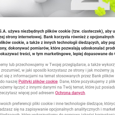
S.A. używa niezbędnych plików
cookie
(tzw. ciasteczek), aby 
zej strony internetowej. Bank korzysta również z opcjonalnych 
li biznesu oraz poczucie misji społecznej to wyróżnik nowocz
ików cookie, a także z innych technologii śledzących, aby po
e kreowania strategii marketingowych stawiają̨ na wspieranie ini
trony, dokonywać pomiarów, które pozwalają udoskonalać produ
e kierunki myślenia, skłania do refleksji i jak żadna inna dzie
pokazywać treści, w tym marketingowe, lepiej dopasowane do 
ebę wspólnoty. To nie dodatek do naszej codzienności – to wł
j że często nie zdajemy sobie z tego sprawy. Bank Millennium 
lujemy lub przechowujemy w Twojej przeglądarce, a także wykor
 w niemal wszystkich jej formach, sięgając do kultury niszowej 
zrozumieć, w jaki sposób korzystasz ze strony i jak możemy j
. Stawia na długofalową współpracę opartą na partnerskich zas
ć się z informacjami na temat stosowanych przez Bank plikó
link otwiera się w nowym oknie
 do naszej
Polityki plików
cookie
. Dane, które pozyskujemy z pl
możemy łączyć z innymi danymi na Twój temat, które już posia
e kultura kształtuje społeczeństwo i przyczynia się do jego ro
link otwiera się
rzeczytasz więcej pod adresem
Ochrona danych
.
w pełni, że poziom zadowolenia z życia, wskaźnik makroekono
 Leicester, w dużej mierze zależy od uczestnictwa w życiu kultu
oich preferencji pliki
cookie
i inne technologie śledzące, któr
rwanie wspieramy Festiwal Sacrum Profanum, który przedstawia
dzasz się na zapisywanie opcjonalnych analitycznych i mark
 z naszą publicznością, a także kształtuje trendy. Wspomaganie
 śledzących, które wykorzystamy do poprawy jakości korzystani