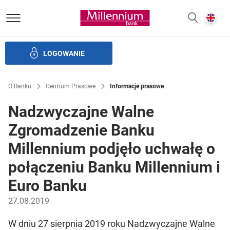
Bank Millennium homepage
E
SZUKAJ
z
LOGOWANIE
Banku i ład korporacyjny
Relacje Inwestorskie
Kariera
O Banku
Centrum Prasowe
Informacje prasowe
Nadzwyczajne Walne
Zgromadzenie Banku
Millennium podjęło uchwałę o
połączeniu Banku Millennium i
Euro Banku
27.08.2019
W dniu 27 sierpnia 2019 roku Nadzwyczajne Walne