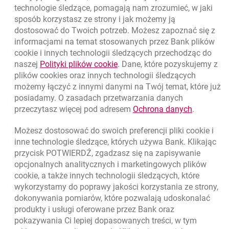
technologie śledzące, pomagają nam zrozumieć, w jaki
sposób korzystasz ze strony i jak możemy ją
dostosować do Twoich potrzeb. Możesz zapoznać się z
informacjami na temat stosowanych przez Bank plików
Nawigacja dolna
801 331 331
cookie
i innych technologii śledzących przechodząc do
Zadzwoń do nas
Migam
link otwiera się w nowym oknie
naszej
Polityki plików
cookie
. Dane, które pozyskujemy z
(+48) 22 598 40 40
plików
cookies
oraz innych technologii śledzących
możemy łączyć z innymi danymi na Twój temat, które już
posiadamy. O zasadach przetwarzania danych
otwiera się w nowej karcie
Znajdź placówkę lub bankomat
link otwie
przeczytasz więcej pod adresem
Ochrona danych
.
otwiera się w nowej karcie
Napisz do nas
Możesz dostosować do swoich preferencji pliki
cookie
i
otwiera się w nowej karcie
inne technologie śledzące, których używa Bank. Klikając
Oceń nas
przycisk POTWIERDŹ, zgadzasz się na zapisywanie
opcjonalnych analitycznych i marketingowych plików
cookie
, a także innych technologii śledzących, które
wykorzystamy do poprawy jakości korzystania ze strony,
Złóż wniosek przez internet
dokonywania pomiarów, które pozwalają udoskonalać
produkty i usługi oferowane przez Bank oraz
Skontaktuj się ze Specjalistą
pokazywania Ci lepiej dopasowanych treści, w tym