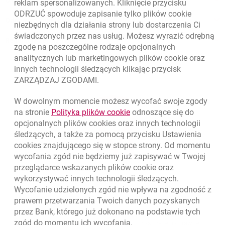
O banku
reklam spersonalizowanych. Kliknięcie przycisku
ODRZUĆ spowoduje zapisanie tylko plików
cookie
Odpowiedzialny biznes
niezbędnych dla działania strony lub dostarczenia Ci
świadczonych przez nas usług. Możesz wyrazić odrębną
Regulacje zewnętrzne
zgodę na poszczególne rodzaje opcjonalnych
analitycznych lub marketingowych plików
cookie
oraz
innych technologii śledzących klikając przycisk
ZARZĄDZAJ ZGODAMI.
W dowolnym momencie możesz wycofać swoje zgody
link otwiera się w nowym o
na stronie
Polityka plików
cookie
odnoszące się do
opcjonalnych plików
cookies
oraz innych technologii
śledzących, a także za pomocą przycisku Ustawienia
cookies
znajdującego się w stopce strony. Od momentu
wycofania zgód nie będziemy już zapisywać w Twojej
przeglądarce wskazanych plików
cookie
oraz
wykorzystywać innych technologii śledzących.
Wycofanie udzielonych zgód nie wpływa na zgodność z
prawem przetwarzania Twoich danych pozyskanych
przez Bank, którego już dokonano na podstawie tych
zgód do momentu ich wycofania.
otwiera się w nowej karcie
otwiera 
Ochrona danych
Ustawienia
cookies
Zastrzeżenia prawne