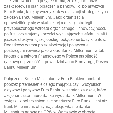
— Z zadowoleniem przyjąłem fakt, że akcjonariusze
zaakceptowali plan połączenia banków. To, po akwizycji
Euro Banku, kolejny ważny krok w realizacji strategicznych
założeń Banku Millennium. Jako organizacja
sprawdziliśmy się w skutecznej realizacji strategii
przyspieszonego wzrostu organicznego i innowacyjności,
po fuzji oczekujemy korzyści wynikających z efektu skali i
jeszcze efektywniejszej obsługi połączonej bazy klientów.
Dodatkowy wzrost przez akwizycję i połączenie
postrzegam również jako wkład Banku Millennium w tak
istotną dla sektora finansowego w Polsce stabilność i
rynkową dojrzałość
— powiedział Joao Bras Jorge, Prezes
Banku Millennium.
Połączenie Banku Millennium z Euro Bankiem nastąpi
poprzez przeniesienie całego majątku, czyli wszystkich
aktywów i pasywów Euro Banku w zamian za akcje, które
akcjonariuszom Euro Banku wyda Bank Millennium. W
związku z połączeniem akcjonariusze Euro Banku, inni niż
Bank Millennium, otrzymają akcje własne Banku
Millennium nabyte na GPW w Warszawie w obrocie