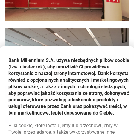
Bank Millennium S.A. używa niezbędnych plików
cookie
(tzw. ciasteczek), aby umożliwić Ci prawidłowe
korzystanie z naszej strony internetowej. Bank korzysta
również z opcjonalnych analitycznych i marketingowych
plików cookie, a także z innych technologii śledzących,
aby poprawiać jakość korzystania ze strony, dokonywać
pomiarów, które pozwalają udoskonalać produkty i
Udostępnij
usługi oferowane przez Bank oraz pokazywać treści, w
tym marketingowe, lepiej dopasowane do Ciebie.
Udostępnij
Udostępnij
Udostępnij
-
-
-
Pliki
cookie
, które instalujemy lub przechowujemy w
otwiera się w nowej karcie
otwiera się w nowej karcie
otwiera się w nowej karcie
Powrót do listy
Twojej przeglądarce, a także wykorzystywane inne