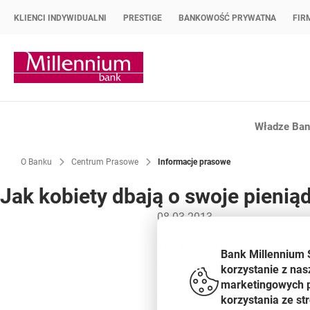
KLIENCI INDYWIDUALNI
PRESTIGE
BANKOWOŚĆ PRYWATNA
FIR
Strona główna Bank Millennium
Władze Bank
O Banku
Centrum Prasowe
Informacje prasowe
Jak kobiety dbają o swoje pieniąd
08.03.2013
103 lata od ustanowienia D
Bank Millennium 
warunki pracy, kobiety dy
korzystanie z nas
marketingowych pl
Obowiązujący jeszcze sto lat 
korzystania ze s