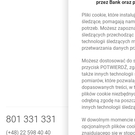
posiadały), podporządkowując j
przez Bank oraz 
musiała uzyskać zgodę współma
Pliki
cookie
, które insta
było również po stronie mężczy
śledzące, pomagają nam 
Analiza uczestnictwa kobiet w
potrzeb. Możesz zapozna
lutym 2013 r., pokazuje inną r
śledzących przechodząc
produktów i usług bankowych, 
technologii śledzących 
Jak kobiety dbają o swoje pieni
przetwarzania danych p
Powrót do listy
Możesz dostosować do sw
przycisk POTWIERDŹ, zga
także innych technologii
pomiarów, które pozwalaj
dopasowanych treści, w 
plików
cookie
niezbędnyc
odrębną zgodę na poszcz
innych technologii śled
Nawigacja dolna
Zadzwoń do nas
801 331 331
W dowolnym momencie m
opcjonalnych plików
coo
(+48) 22 598 40 40
znajdującego się w stop