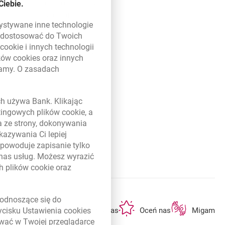
inną działalność gospodarczą,
Ciebie.
o prawo do zarządzania zyskami
zystywane inne technologie
ą dostosować do Twoich
llennium, przeprowadzona w
w
cookie
i innych technologii
z mężczyznami korzystają z
ików
cookies
oraz innych
pieniądze.
damy. O zasadach
się w nowej karcie
 w nowym oknie
ych używa Bank. Klikając
etingowych plików
cookie
, a
a ze strony, dokonywania
kazywania Ci lepiej
powoduje zapisanie tylko
 nas usług. Możesz wyrazić
ch plików
cookie
oraz
link otwiera się w nowym oknie
odnoszące się do
otwiera się w nowej karcie
otwiera się w nowej karcie
otwiera się w n
ę lub bankomat
Napisz do nas
Oceń nas
Migam
zycisku Ustawienia
cookies
ywać w Twojej przeglądarce