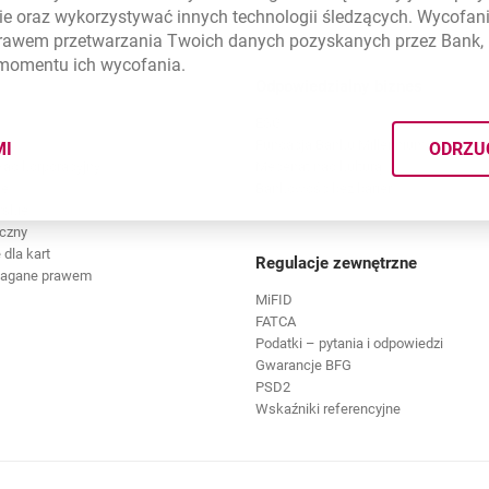
ie
oraz wykorzystywać innych technologii śledzących. Wycofani
rawem przetwarzania Twoich danych pozyskanych przez Bank, 
 momentu ich wycofania.
Odpowiedzialny biznes
ESG
Fundacja Banku Millennium
MI
ODRZU
CYMI PLIKÓW
COOKIES
ład korporacyjny
Mecenat nad kulturą
we
Bankowość bez barier
rskie
czny
dla kart
Regulacje zewnętrzne
magane prawem
MiFID
FATCA
Podatki – pytania i odpowiedzi
Gwarancje BFG
PSD2
Wskaźniki referencyjne