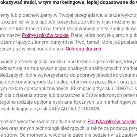
e w tym zakresie mężowi. Żona, jeśli chciała podjąć pracę lub 
pokazywać treści, w tym marketingowe, lepiej dopasowane do 
łżonka. Jeśli ten wyraził zgodę, a praca przynosiła dochód, t
lujemy lub przechowujemy w Twojej przeglądarce, a także wykor
zny.
zrozumieć, w jaki sposób korzystasz ze strony i jak możemy j
 zarządzaniu i dystrybucji środków zgromadzonych w Banku Mi
ć się z informacjami na temat stosowanych przez Bank plikó
zeczywistość. Równouprawnienie jest faktem. Kobiety na równi 
link otwiera się w nowym oknie
 do naszej
Polityki plików
cookie
. Dane, które pozyskujemy z pl
choć mają odmienne preferencje inwestycyjne i inaczej wydają 
możemy łączyć z innymi danymi na Twój temat, które już posia
otwiera 
ądze i na co je wydają - pełna treść informacji prasowej
link otwiera się
rzeczytasz więcej pod adresem
Ochrona danych
.
oich preferencji pliki
cookie
i inne technologie śledzące, któr
dzasz się na zapisywanie opcjonalnych analitycznych i mark
 śledzących, które wykorzystamy do poprawy jakości korzystani
ą udoskonalać produkty i usługi oferowane przez Bank oraz po
tym reklam spersonalizowanych. Kliknięcie przycisku ODRZUĆ s
h dla działania strony lub dostarczenia Ci świadczonych przez
ególne rodzaje opcjonalnych analitycznych lub marketingowy
zących klikając przycisk ZARZĄDZAJ ZGODAMI.
ożesz wycofać swoje zgody na stronie
Polityka plików
cookie
Znajdź placówk
kies
oraz innych technologii śledzących, a także za pomocą pr
ce strony. Od momentu wycofania zgód nie będziemy już zapis