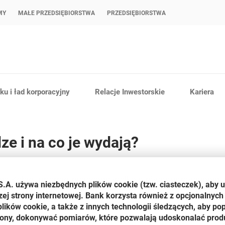
MY
MAŁE PRZEDSIĘBIORSTWA
PRZEDSIĘBIORSTWA
u i ład korporacyjny
Relacje Inwestorskie
Kariera
ze i na co je wydają?
nia Kobiet upamiętniającego walkę o równouprawnienie,
S.A. używa niezbędnych plików
cookie
(tzw. ciasteczek), aby 
sponują majątkiem porównywalnym z mężczyznami i swob
zej strony internetowej. Bank korzysta również z opcjonalnych 
ików cookie, a także z innych technologii śledzących, aby po
temu porządek prawny uniemożliwiał kobietom rozporządzanie w
trony, dokonywać pomiarów, które pozwalają udoskonalać produ