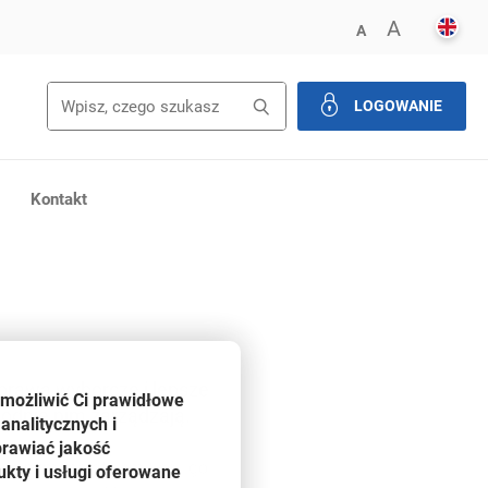
ENGL
POWIĘK
A
ZMNIEJSZ FONT
A
Wyszukiwanie
Wyszukaj
LOGOWANIE
zamknij
Kontakt
 prawa wyborcze i lepsze
umożliwić Ci prawidłowe
odnie nim zarządzają.
analitycznych i
prawiać jakość
łasnym majątkiem (jeśli go
kty i usługi oferowane