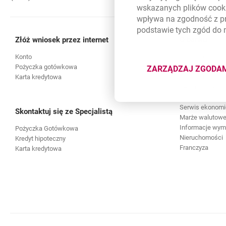
wskazanych plików
cook
wpływa na zgodność z p
podstawie tych zgód do
Złóż wniosek przez internet
O banku
Konto
Kim jesteśmy
Pożyczka gotówkowa
Kariera
ZARZĄDZAJ ZGODA
DOTYCZĄ
Karta kredytowa
Władze Banku i 
Centrum praso
Relacje inwesto
Serwis ekonomi
Skontaktuj się ze Specjalistą
Marże walutowe 
Informacje wy
Pożyczka Gotówkowa
Nieruchomości
Kredyt hipoteczny
Franczyza
Karta kredytowa